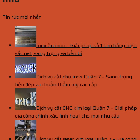
Tin tức mới nhất
Inox ăn mòn – Giải pháp số 1 làm bảng hiệu
sắc nét, sang trọng và bền bỉ
Dịch vụ cắt chữ inox Quận 7 – Sang trọng,
bền đẹp và chuẩn thẩm mỹ cao cấp
Dịch vụ cắt CNC kim loại Quận 7 – Giải pháp
gia công chính xác, linh hoạt cho mọi nhu cầu
Dịch vụ cắt laser kim loại Quận 7 – Gia công