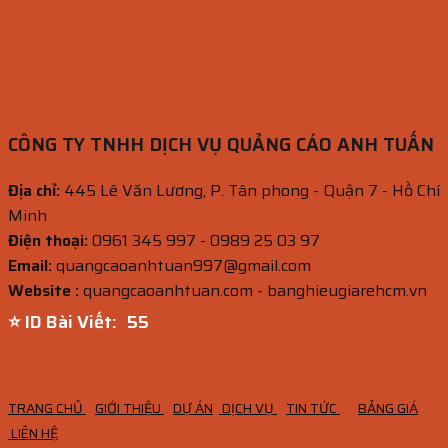
CÔNG TY TNHH DỊCH VỤ QUẢNG CÁO ANH TUẤN
Địa chỉ:
445 Lê Văn Lương, P. Tân phong - Quận 7 - Hồ Chí
Minh
Điện thoại:
0961 345 997 - 0989 25 03 97
Email:
quangcaoanhtuan997@gmail.com
Website :
quangcaoanhtuan.com - banghieugiarehcm.vn
⭐ ID Bài Viết:
54
TRANG CHỦ
GIỚI THIỆU
DỰ ÁN
DỊCH VỤ
TIN TỨC
BẢNG GIÁ
LIÊN HỆ