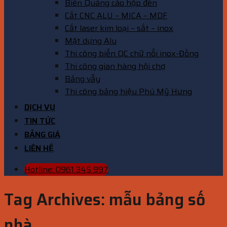
Biển Quảng cáo hộp đèn
Cắt CNC ALU – MICA – MDF
Cắt laser kim loại – sắt – inox
Mặt dựng Alu
Thi công biển QC chữ nổi inox-Đồng
Thi công gian hàng hội chợ
Bảng vẫy
Thi công bảng hiệu Phú Mỹ Hưng
DỊCH VỤ
TIN TỨC
BẢNG GIÁ
LIÊN HỆ
Hotline: 0961 345 997
Tag Archives:
mẫu bảng số
nhà