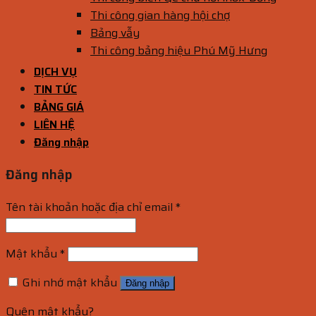
Thi công gian hàng hội chợ
Bảng vẫy
Thi công bảng hiệu Phú Mỹ Hưng
DỊCH VỤ
TIN TỨC
BẢNG GIÁ
LIÊN HỆ
Đăng nhập
Đăng nhập
Tên tài khoản hoặc địa chỉ email
*
Mật khẩu
*
Ghi nhớ mật khẩu
Đăng nhập
Quên mật khẩu?