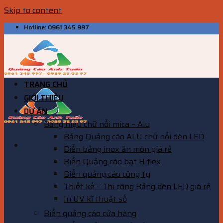
Skip to content
Hotline: 0961 345 997
TRANG CHỦ
GIỚI THIỆU
DỰ ÁN
Bảng hiệu chữ nổi mica – Alu
Bảng Quảng cáo ALU chữ nổi đèn LED
Biển bảng inox ăn mòn giá rẻ
Biển Quảng cáo bạt Hiflex
Biển quảng cáo công ty
Thiết kế – Thi công Bảng đèn LED giá rẻ
In UV kĩ thuật số
Biển quảng cáo cửa hàng