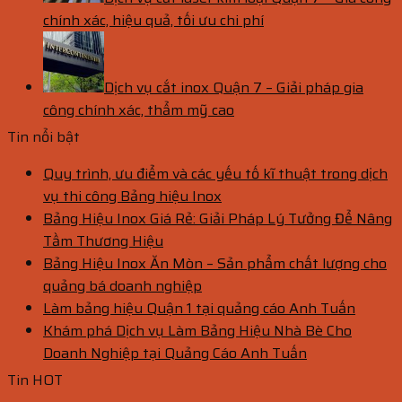
chính xác, hiệu quả, tối ưu chi phí
Dịch vụ cắt inox Quận 7 – Giải pháp gia
công chính xác, thẩm mỹ cao
Tin nổi bật
Quy trình, ưu điểm và các yếu tố kĩ thuật trong dịch
vụ thi công Bảng hiệu Inox
Bảng Hiệu Inox Giá Rẻ: Giải Pháp Lý Tưởng Để Nâng
Tầm Thương Hiệu
Bảng Hiệu Inox Ăn Mòn – Sản phẩm chất lượng cho
quảng bá doanh nghiệp
Làm bảng hiệu Quận 1 tại quảng cáo Anh Tuấn
Khám phá Dịch vụ Làm Bảng Hiệu Nhà Bè Cho
Doanh Nghiệp tại Quảng Cáo Anh Tuấn
Tin HOT