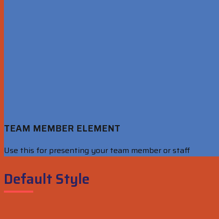
TEAM MEMBER ELEMENT
Use this for presenting your team member or staff
Default Style