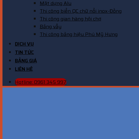
Mặt dựng Alu
Thi công biển QC chữ nổi inox-Đồng
Thi công gian hàng hội chợ
Bảng vẫy
Thi công bảng hiệu Phú Mỹ Hưng
DỊCH VỤ
TIN TỨC
BẢNG GIÁ
LIÊN HỆ
Hotline: 0961 345 997