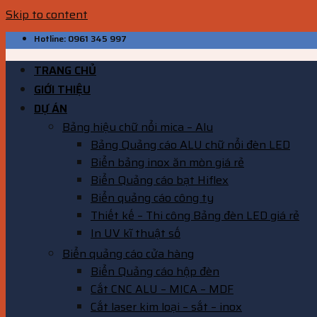
Skip to content
Hotline: 0961 345 997
TRANG CHỦ
GIỚI THIỆU
DỰ ÁN
Bảng hiệu chữ nổi mica – Alu
Bảng Quảng cáo ALU chữ nổi đèn LED
Biển bảng inox ăn mòn giá rẻ
Biển Quảng cáo bạt Hiflex
Biển quảng cáo công ty
Thiết kế – Thi công Bảng đèn LED giá rẻ
In UV kĩ thuật số
Biển quảng cáo cửa hàng
Biển Quảng cáo hộp đèn
Cắt CNC ALU – MICA – MDF
Cắt laser kim loại – sắt – inox