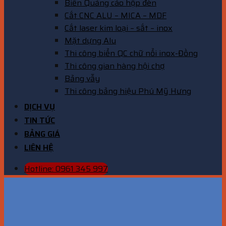
Biển Quảng cáo hộp đèn
Cắt CNC ALU – MICA – MDF
Cắt laser kim loại – sắt – inox
Mặt dựng Alu
Thi công biển QC chữ nổi inox-Đồng
Thi công gian hàng hội chợ
Bảng vẫy
Thi công bảng hiệu Phú Mỹ Hưng
DỊCH VỤ
TIN TỨC
BẢNG GIÁ
LIÊN HỆ
Hotline: 0961 345 997