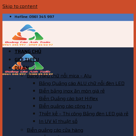
Skip to content
Hotline: 0961 345 997
TRANG CHỦ
GIỚI THIỆU
DỰ ÁN
Bảng hiệu chữ nổi mica – Alu
Bảng Quảng cáo ALU chữ nổi đèn LED
Biển bảng inox ăn mòn giá rẻ
Biển Quảng cáo bạt Hiflex
Biển quảng cáo công ty
Thiết kế – Thi công Bảng đèn LED giá rẻ
In UV kĩ thuật số
Biển quảng cáo cửa hàng