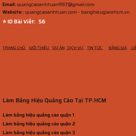
Email:
quangcaoanhtuan997@gmail.com
Website :
quangcaoanhtuan.com - banghieugiarehcm.vn
⭐ ID Bài Viết:
55
TRANG CHỦ
GIỚI THIỆU
DỰ ÁN
DỊCH VỤ
TIN TỨC
BẢNG GIÁ
LI
Làm Bảng Hiệu Quảng Cáo Tại TP.HCM
Làm bảng hiệu quảng cáo quận 1
Làm bảng hiệu quảng cáo quận 2
Làm bảng hiệu quảng cáo quận 3