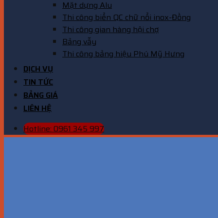
Mặt dựng Alu
Thi công biển QC chữ nổi inox-Đồng
Thi công gian hàng hội chợ
Bảng vẫy
Thi công bảng hiệu Phú Mỹ Hưng
DỊCH VỤ
TIN TỨC
BẢNG GIÁ
LIÊN HỆ
Hotline: 0961 345 997