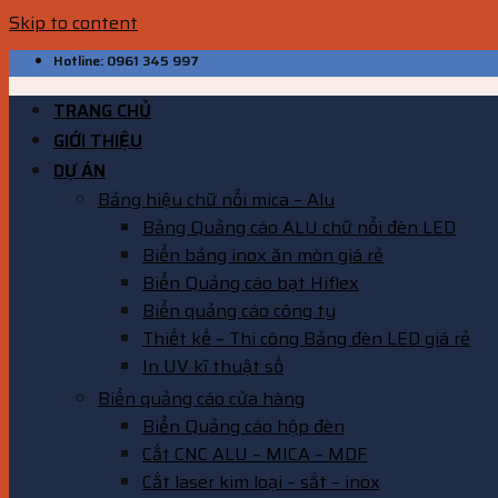
Skip to content
Hotline: 0961 345 997
TRANG CHỦ
GIỚI THIỆU
DỰ ÁN
Bảng hiệu chữ nổi mica – Alu
Bảng Quảng cáo ALU chữ nổi đèn LED
Biển bảng inox ăn mòn giá rẻ
Biển Quảng cáo bạt Hiflex
Biển quảng cáo công ty
Thiết kế – Thi công Bảng đèn LED giá rẻ
In UV kĩ thuật số
Biển quảng cáo cửa hàng
Biển Quảng cáo hộp đèn
Cắt CNC ALU – MICA – MDF
Cắt laser kim loại – sắt – inox