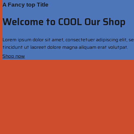
A Fancy top Title
Welcome to COOL Our Shop
Lorem ipsum dolor sit amet, consectetuer adipiscing elit
tincidunt ut laoreet dolore magna aliquam erat volutpat.
Shop now