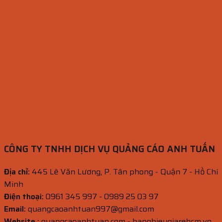
CÔNG TY TNHH DỊCH VỤ QUẢNG CÁO ANH TUẤN
Địa chỉ:
445 Lê Văn Lương, P. Tân phong - Quận 7 - Hồ Chí
Minh
Điện thoại:
0961 345 997 - 0989 25 03 97
Email:
quangcaoanhtuan997@gmail.com
Website :
quangcaoanhtuan.com - banghieugiarehcm.vn