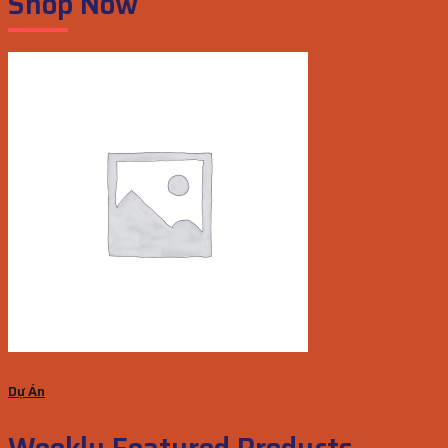
Shop Now
Dự Án