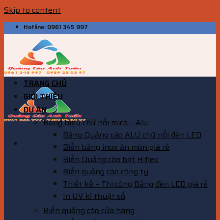
Skip to content
Hotline: 0961 345 997
TRANG CHỦ
GIỚI THIỆU
DỰ ÁN
Bảng hiệu chữ nổi mica – Alu
Bảng Quảng cáo ALU chữ nổi đèn LED
Biển bảng inox ăn mòn giá rẻ
Biển Quảng cáo bạt Hiflex
Biển quảng cáo công ty
Thiết kế – Thi công Bảng đèn LED giá rẻ
In UV kĩ thuật số
Biển quảng cáo cửa hàng