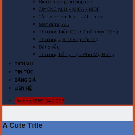
Biển Quảng cáo hộp đèn
Cắt CNC ALU – MICA – MDF
Cắt laser kim loại – sắt – inox
Mặt dựng Alu
Thi công biển QC chữ nổi inox-Đồng
Thi công gian hàng hội chợ
Bảng vẫy
Thi công bảng hiệu Phú Mỹ Hưng
DỊCH VỤ
TIN TỨC
BẢNG GIÁ
LIÊN HỆ
Hotline: 0961 345 997
A Cute Title