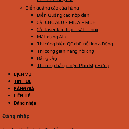
Biển quảng cáo cửa hàng
Biển Quảng cáo hộp đèn
Cắt CNC ALU – MICA – MDF
Cắt laser kim loại – sắt – inox
Mặt dựng Alu
Thi công biển QC chữ nổi inox-Đồng
Thi công gian hàng hội chợ
Bảng vẫy
Thi công bảng hiệu Phú Mỹ Hưng
DỊCH VỤ
TIN TỨC
BẢNG GIÁ
LIÊN HỆ
Đăng nhập
Đăng nhập