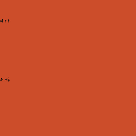
 Minh
ÊN HỆ