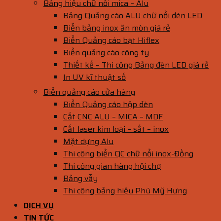
Bảng hiệu chữ nổi mica – Alu
Bảng Quảng cáo ALU chữ nổi đèn LED
Biển bảng inox ăn mòn giá rẻ
Biển Quảng cáo bạt Hiflex
Biển quảng cáo công ty
Thiết kế – Thi công Bảng đèn LED giá rẻ
In UV kĩ thuật số
Biển quảng cáo cửa hàng
Biển Quảng cáo hộp đèn
Cắt CNC ALU – MICA – MDF
Cắt laser kim loại – sắt – inox
Mặt dựng Alu
Thi công biển QC chữ nổi inox-Đồng
Thi công gian hàng hội chợ
Bảng vẫy
Thi công bảng hiệu Phú Mỹ Hưng
DỊCH VỤ
TIN TỨC