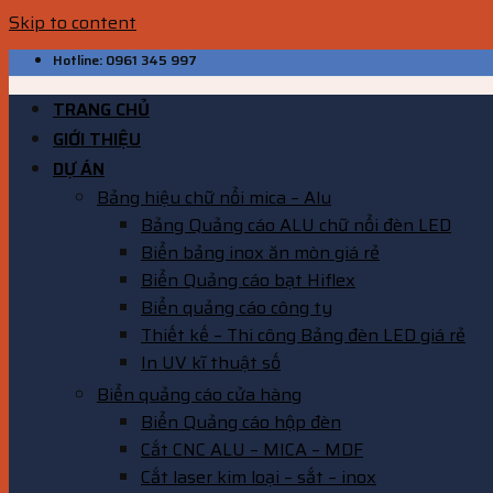
Skip to content
Hotline: 0961 345 997
TRANG CHỦ
GIỚI THIỆU
DỰ ÁN
Bảng hiệu chữ nổi mica – Alu
Bảng Quảng cáo ALU chữ nổi đèn LED
Biển bảng inox ăn mòn giá rẻ
Biển Quảng cáo bạt Hiflex
Biển quảng cáo công ty
Thiết kế – Thi công Bảng đèn LED giá rẻ
In UV kĩ thuật số
Biển quảng cáo cửa hàng
Biển Quảng cáo hộp đèn
Cắt CNC ALU – MICA – MDF
Cắt laser kim loại – sắt – inox