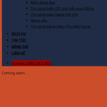
Mặt dựng Alu
Thi công biển QC chữ nổi inox-Đồng
Thi công gian hàng hội chợ
Bảng vẫy
Thi công bảng hiệu Phú Mỹ Hưng
DỊCH VỤ
TIN TỨC
BẢNG GIÁ
LIÊN HỆ
Hotline: 0961 345 997
Coming soon…