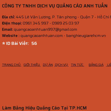
CÔNG TY TNHH DỊCH VỤ QUẢNG CÁO ANH TUẤN
Địa chỉ:
445 Lê Văn Lương, P. Tân phong - Quận 7 - Hồ Chí
Điện thoại:
0961 345 997 - 0989 25 03 97
Email:
quangcaoanhtuan997@gmail.com
Website :
quangcaoanhtuan.com - banghieugiarehcm.vn
⭐ ID Bài Viết:
56
TRANG CHỦ
GIỚI THIỆU
DỰ ÁN
DỊCH VỤ
TIN TỨC
BẢNG GIÁ
LI
Làm Bảng Hiệu Quảng Cáo Tại TP.HCM