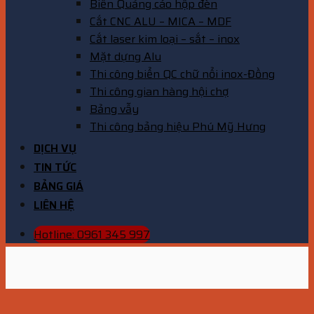
Biển Quảng cáo hộp đèn
Cắt CNC ALU – MICA – MDF
Cắt laser kim loại – sắt – inox
Mặt dựng Alu
Thi công biển QC chữ nổi inox-Đồng
Thi công gian hàng hội chợ
Bảng vẫy
Thi công bảng hiệu Phú Mỹ Hưng
DỊCH VỤ
TIN TỨC
BẢNG GIÁ
LIÊN HỆ
Hotline: 0961 345 997