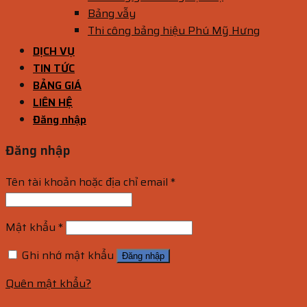
Bảng vẫy
Thi công bảng hiệu Phú Mỹ Hưng
DỊCH VỤ
TIN TỨC
BẢNG GIÁ
LIÊN HỆ
Đăng nhập
Đăng nhập
Tên tài khoản hoặc địa chỉ email
*
Mật khẩu
*
Ghi nhớ mật khẩu
Đăng nhập
Quên mật khẩu?