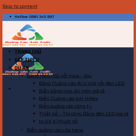
Skip to content
Hotline: 0961 345 997
TRANG CHỦ
GIỚI THIỆU
DỰ ÁN
Bảng hiệu chữ nổi mica – Alu
Bảng Quảng cáo ALU chữ nổi đèn LED
Biển bảng inox ăn mòn giá rẻ
Biển Quảng cáo bạt Hiflex
Biển quảng cáo công ty
Thiết kế – Thi công Bảng đèn LED giá rẻ
In UV kĩ thuật số
Biển quảng cáo cửa hàng