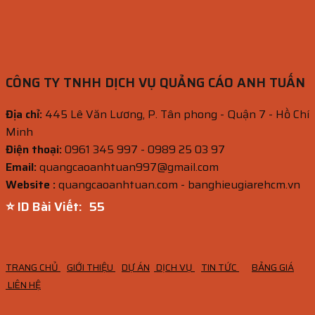
CÔNG TY TNHH DỊCH VỤ QUẢNG CÁO ANH TUẤN
Địa chỉ:
445 Lê Văn Lương, P. Tân phong - Quận 7 - Hồ Chí
Minh
Điện thoại:
0961 345 997 - 0989 25 03 97
Email:
quangcaoanhtuan997@gmail.com
Website :
quangcaoanhtuan.com - banghieugiarehcm.vn
⭐ ID Bài Viết:
54
TRANG CHỦ
GIỚI THIỆU
DỰ ÁN
DỊCH VỤ
TIN TỨC
BẢNG GIÁ
LIÊN HỆ