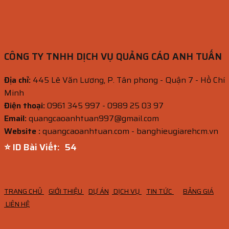
CÔNG TY TNHH DỊCH VỤ QUẢNG CÁO ANH TUẤN
Địa chỉ:
445 Lê Văn Lương, P. Tân phong - Quận 7 - Hồ Chí
Minh
Điện thoại:
0961 345 997 - 0989 25 03 97
Email:
quangcaoanhtuan997@gmail.com
Website :
quangcaoanhtuan.com - banghieugiarehcm.vn
⭐ ID Bài Viết:
53
TRANG CHỦ
GIỚI THIỆU
DỰ ÁN
DỊCH VỤ
TIN TỨC
BẢNG GIÁ
LIÊN HỆ