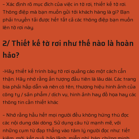
– Xác định rõ mục đích của việc in tờ rơi, thiết kế tờ rơi.
Thông điệp mà bạn muốn gửi tới khách hàng là gì? Bạn
phải truyền tải được hết tất cả các thông điệp bạn muốn
lên tờ rơi này.
2/ Thiết kế tờ rơi như thế nào là hoàn
hảo?
-Hãy thiết kế trình bày tờ rơi quảng cáo một cách cẩn
thận. Hãy nhớ rằng ấn tượng đầu tiên là lâu dài. Các trang
bìa phải hấp dẫn và nên có tên, thương hiệu hình ảnh của
công ty / sản phẩm / dịch vụ, hình ảnh hay đồ họa hay các
thông tin cần thiết khác
– Nhớ rằng hầu hết mọi người đều không hứng thú đọc
các nội dung dài dòng. Sử dụng câu từ mạnh mẽ, với
những cụm từ đạp thẳng vào tâm lý người đọc như: tiết
kiệm, mới, kết quả, bảo lãnh, miễn phí, bán, chứng minh…