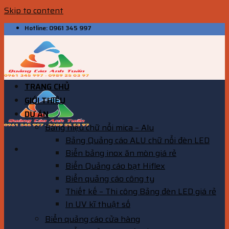
Skip to content
Hotline: 0961 345 997
TRANG CHỦ
GIỚI THIỆU
DỰ ÁN
Bảng hiệu chữ nổi mica – Alu
Bảng Quảng cáo ALU chữ nổi đèn LED
Biển bảng inox ăn mòn giá rẻ
Biển Quảng cáo bạt Hiflex
Biển quảng cáo công ty
Thiết kế – Thi công Bảng đèn LED giá rẻ
In UV kĩ thuật số
Biển quảng cáo cửa hàng