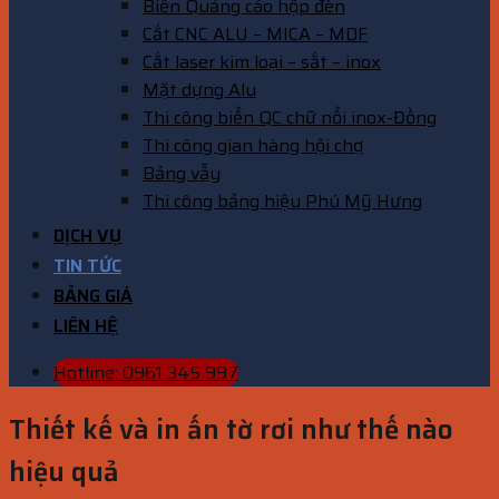
Biển Quảng cáo hộp đèn
Cắt CNC ALU – MICA – MDF
Cắt laser kim loại – sắt – inox
Mặt dựng Alu
Thi công biển QC chữ nổi inox-Đồng
Thi công gian hàng hội chợ
Bảng vẫy
Thi công bảng hiệu Phú Mỹ Hưng
DỊCH VỤ
TIN TỨC
BẢNG GIÁ
LIÊN HỆ
Hotline: 0961 345 997
Thiết kế và in ấn tờ rơi như thế nào
hiệu quả