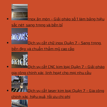
Inox ăn mòn – Giải pháp số 1 làm bảng hiệu
sắc nét, sang trọng và bền bỉ
Dịch vụ cắt chữ inox Quận 7 – Sang trọng,
bền đẹp và chuẩn thẩm mỹ cao cấp
Dịch vụ cắt CNC kim loại Quận 7 – Giải pháp
gia công chính xác, linh hoạt cho mọi nhu cầu
Dịch vụ cắt laser kim loại Quận 7 – Gia công
chính xác, hiệu quả, tối ưu chi phí