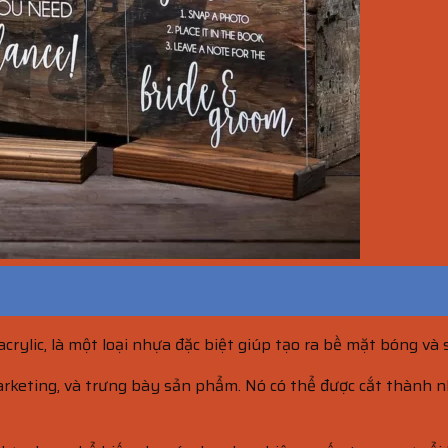
acrylic, là một loại nhựa đặc biệt giúp tạo ra bề mặt bóng và
rketing, và trưng bày sản phẩm. Nó có thể được cắt thành n