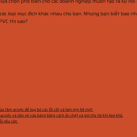
là lựa chọn phổ biến cho các doanh nghiệp muốn tạo ra sự nổi
các loại mục đích khác nhau cho bạn. Nhưng bạn biết bao nhiêu
 PVC thì sao?
 tấm acrylic để loại bỏ các lỗi cắt và làm mịn bề mặt.
acrylic và dán nó vào bảng bằng cách ấn chặt và giữ cho tới khi keo khô.
ỗi nếu cần.