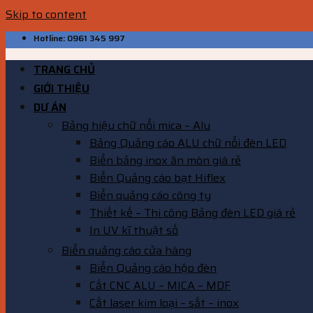
Skip to content
Hotline: 0961 345 997
TRANG CHỦ
GIỚI THIỆU
DỰ ÁN
Bảng hiệu chữ nổi mica – Alu
Bảng Quảng cáo ALU chữ nổi đèn LED
Biển bảng inox ăn mòn giá rẻ
Biển Quảng cáo bạt Hiflex
Biển quảng cáo công ty
Thiết kế – Thi công Bảng đèn LED giá rẻ
In UV kĩ thuật số
Biển quảng cáo cửa hàng
Biển Quảng cáo hộp đèn
Cắt CNC ALU – MICA – MDF
Cắt laser kim loại – sắt – inox