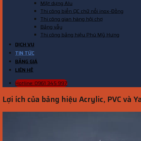
Mặt dựng Alu
Thi công biển QC chữ nổi inox-Đồng
Thi công gian hàng hội chợ
Bảng vẫy
Thi công bảng hiệu Phú Mỹ Hưng
DỊCH VỤ
TIN TỨC
BẢNG GIÁ
LIÊN HỆ
Hotline: 0961 345 997
Lợi ích của bảng hiệu Acrylic, PVC và Y