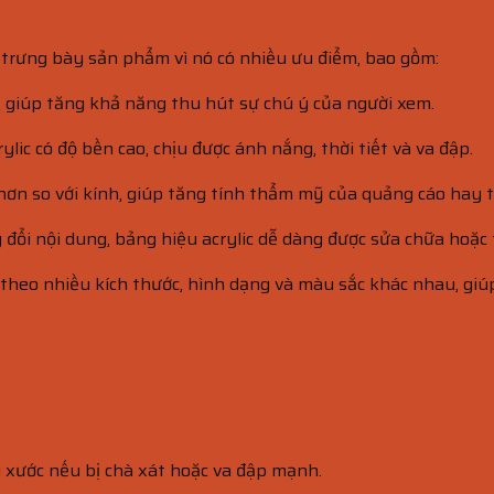
à trưng bày sản phẩm vì nó có nhiều ưu điểm, bao gồm:
o, giúp tăng khả năng thu hút sự chú ý của người xem.
rylic có độ bền cao, chịu được ánh nắng, thời tiết và va đập.
ốt hơn so với kính, giúp tăng tính thẩm mỹ của quảng cáo hay
 đổi nội dung, bảng hiệu acrylic dễ dàng được sửa chữa hoặc 
t kế theo nhiều kích thước, hình dạng và màu sắc khác nhau,
ầy xước nếu bị chà xát hoặc va đập mạnh.