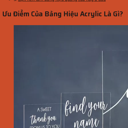
Ưu Điểm Của Bảng Hiệu Acrylic Là Gì?