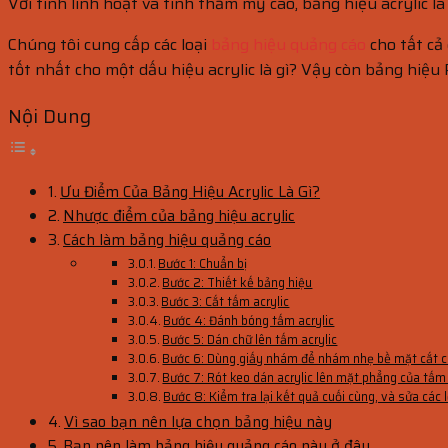
Với tính linh hoạt và tính thẩm mỹ cao, bảng hiệu acrylic 
Chúng tôi cung cấp các loại
bảng hiệu quảng cáo
cho tất cả 
tốt nhất cho một dấu hiệu acrylic là gì? Vậy còn bảng hiệu
Nội Dung
Ưu Điểm Của Bảng Hiệu Acrylic Là Gì?
Nhược điểm của bảng hiệu acrylic
Cách làm bảng hiệu quảng cáo
Bước 1: Chuẩn bị
Bước 2: Thiết kế bảng hiệu
Bước 3: Cắt tấm acrylic
Bước 4: Đánh bóng tấm acrylic
Bước 5: Dán chữ lên tấm acrylic
Bước 6: Dùng giấy nhám để nhám nhẹ bề mặt cắt của
Bước 7: Rót keo dán acrylic lên mặt phẳng của tấm 
Bước 8: Kiểm tra lại kết quả cuối cùng, và sửa các l
Vì sao bạn nên lựa chọn bảng hiệu này
Bạn nên làm bảng hiệu quảng cáo này ở đâu