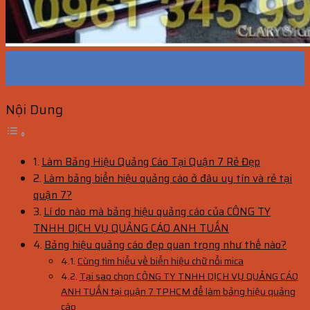
07
Th5
Nội Dung
Làm Bảng Hiệu Quảng Cáo Tại Quận 7 Rẻ Đẹp
Làm bảng biển hiệu quảng cáo ở đâu uy tín và rẻ tại
quận 7?
Lí do nào mà bảng hiệu quảng cáo của CÔNG TY
TNHH DỊCH VỤ QUẢNG CÁO ANH TUẤN
Bảng hiệu quảng cáo đẹp quan trọng như thế nào?
Cùng tìm hiểu về biển hiệu chữ nổi mica
Tại sao chọn CÔNG TY TNHH DỊCH VỤ QUẢNG CÁO
ANH TUẤN tại quận 7 TPHCM để làm bảng hiệu quảng
cáo