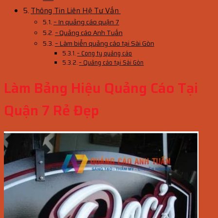
Thông Tin Liên Hệ Tư Vấn
– In quảng cáo quận 7
– Quảng cáo Anh Tuấn
– Làm biển quảng cáo tại Sài Gòn
– Cong ty quảng cáo
– Quảng cáo tại Sài Gòn
Làm Bảng Hiệu Quảng Cáo Tại
Quận 7 Rẻ Đẹp