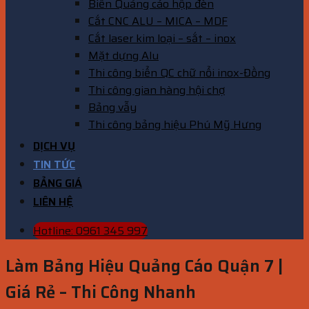
Biển Quảng cáo hộp đèn
Cắt CNC ALU – MICA – MDF
Cắt laser kim loại – sắt – inox
Mặt dựng Alu
Thi công biển QC chữ nổi inox-Đồng
Thi công gian hàng hội chợ
Bảng vẫy
Thi công bảng hiệu Phú Mỹ Hưng
DỊCH VỤ
TIN TỨC
BẢNG GIÁ
LIÊN HỆ
Hotline: 0961 345 997
Làm Bảng Hiệu Quảng Cáo Quận 7 |
Giá Rẻ – Thi Công Nhanh