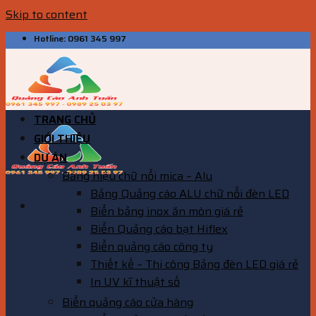
Skip to content
Hotline: 0961 345 997
TRANG CHỦ
GIỚI THIỆU
DỰ ÁN
Bảng hiệu chữ nổi mica – Alu
Bảng Quảng cáo ALU chữ nổi đèn LED
Biển bảng inox ăn mòn giá rẻ
Biển Quảng cáo bạt Hiflex
Biển quảng cáo công ty
Thiết kế – Thi công Bảng đèn LED giá rẻ
In UV kĩ thuật số
Biển quảng cáo cửa hàng