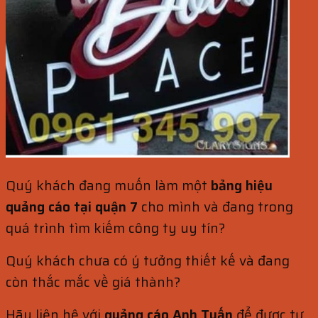
Quý khách đang muốn làm một
bảng hiệu
quảng cáo tại quận 7
cho mình và đang trong
quá trình tìm kiếm công ty uy tín?
Quý khách chưa có ý tưởng thiết kế và đang
còn thắc mắc về giá thành?
Hãy liện hệ với
quảng cáo Anh Tuấn
để được tư