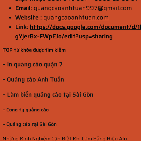
Email:
quangcaoanhtuan997@gmail.com
Website :
quangcaoanhtuan.com
Link:
https://docs.google.com/document/
gYjerBx-FWpEJo/edit?usp=sharing
TOP từ khóa được tìm kiếm
– In quảng cáo quận 7
– Quảng cáo Anh Tuấn
– Làm biển quảng cáo tại Sài Gòn
– Cong ty quảng cáo
– Quảng cáo tại Sài Gòn
Những Kinh Nghiệm Cần Biết Khi Làm Bảng Hiệu Alu