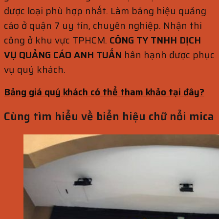
được loại phù hợp nhất. Làm bảng hiệu quảng
cáo ở quận 7 uy tín, chuyên nghiệp. Nhận thi
công ở khu vực TPHCM.
CÔNG TY TNHH DỊCH
VỤ QUẢNG CÁO ANH TUẤN
hân hạnh được phục
vụ quý khách.
Bảng giá quý khách có thể tham khảo tại đây?
Cùng tìm hiểu về biển hiệu chữ nổi mica