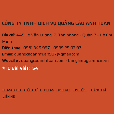
CÔNG TY TNHH DỊCH VỤ QUẢNG CÁO ANH TUẤN
Địa chỉ:
445 Lê Văn Lương, P. Tân phong - Quận 7 - Hồ Chí
Minh
Điện thoại:
0961 345 997 - 0989 25 03 97
Email:
quangcaoanhtuan997@gmail.com
Website :
quangcaoanhtuan.com - banghieugiarehcm.vn
⭐ ID Bài Viết:
53
TRANG CHỦ
GIỚI THIỆU
DỰ ÁN
DỊCH VỤ
TIN TỨC
BẢNG GIÁ
LIÊN HỆ