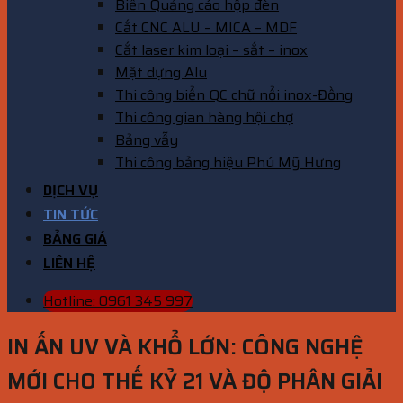
Biển Quảng cáo hộp đèn
Cắt CNC ALU – MICA – MDF
Cắt laser kim loại – sắt – inox
Mặt dựng Alu
Thi công biển QC chữ nổi inox-Đồng
Thi công gian hàng hội chợ
Bảng vẫy
Thi công bảng hiệu Phú Mỹ Hưng
DỊCH VỤ
TIN TỨC
BẢNG GIÁ
LIÊN HỆ
Hotline: 0961 345 997
IN ẤN UV VÀ KHỔ LỚN: CÔNG NGHỆ
MỚI CHO THẾ KỶ 21 VÀ ĐỘ PHÂN GIẢI