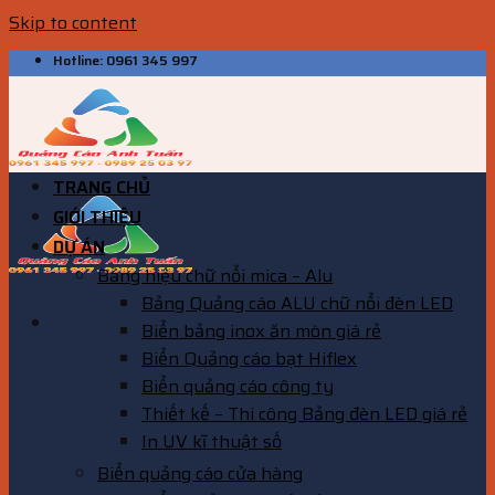
Skip to content
Hotline: 0961 345 997
TRANG CHỦ
GIỚI THIỆU
DỰ ÁN
Bảng hiệu chữ nổi mica – Alu
Bảng Quảng cáo ALU chữ nổi đèn LED
Biển bảng inox ăn mòn giá rẻ
Biển Quảng cáo bạt Hiflex
Biển quảng cáo công ty
Thiết kế – Thi công Bảng đèn LED giá rẻ
In UV kĩ thuật số
Biển quảng cáo cửa hàng