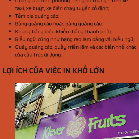
Quảng cáo trên phương tiện giao thông – trên xe
taxi, xe buýt, xe điện chạy tuyến cố định;
Tấm bia quảng cáo;
Bảng quảng cáo hoặc bảng quảng cáo;
Khung bảng điều khiển (bảng thành phố);
Biểu ngữ, cũng như hàng rào làm bằng vải biểu ngữ;
Quầy quảng cáo, quầy triển lãm và các biến thể khác
của cấu trúc di động.
LỢI ÍCH CỦA VIỆC IN KHỔ LỚN