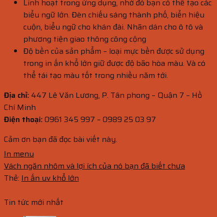
Linh hoạt trong ứng dụng, nhờ đó bạn có thể tạo các
biểu ngữ lớn. Đèn chiếu sáng thành phố, biển hiệu
cuộn, biểu ngữ cho khán đài. Nhãn dán cho ô tô và
phương tiện giao thông công cộng
Độ bền của sản phẩm – loại mực bền được sử dụng
trong in ấn khổ lớn giữ được độ bão hòa màu. Và có
thể tái tạo màu tốt trong nhiều năm tới.
Địa chỉ:
447 Lê Văn Lương, P. Tân phong – Quận 7 – Hồ
Chí Minh
Điện thoại:
0961 345 997 – 0989 25 03 97
Cảm ơn bạn đã đọc bài viết này.
In menu
Vách ngăn nhôm và lợi ích của nó bạn đã biết chưa
Thẻ:
In ấn uv khổ lớn
Tin tức mới nhất