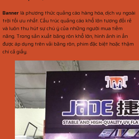
Banner
là phương thức quảng cáo hàng hóa, dịch vụ ngoài
trời tối ưu nhất. Cấu trúc quảng cáo khổ lớn tương đối rẻ
và luôn thu hút sự chú ý của những người mua tiềm
năng. Trong sản xuất băng rôn khổ lớn, hình ảnh in ấn
được áp dụng trên vải băng rôn, phim đặc biệt hoặc thậm
chí cả giấy.