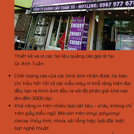
Thiết kế và in các tài liệu quảng cáo giá rẻ tại
Qc Anh Tuấn
Chất lượng cao của các hình ảnh nhận được tại báo
chí. Hầu hết tất cả các mẫu máy in khổ rộng hiện đại
đều tạo ra hình ảnh đầu ra với độ phân giải khá cao
lên đến 3000 dpi.
Khả năng in trên nhiều loại vật liệu – ví dụ, không chỉ
trên giấy biểu ngữ. Mà còn trên vinyl, polyvinyl
clorua, thủy tinh, nhựa, vải tổng hợp, lưới đặc biệt,
bạt nghệ thuật.