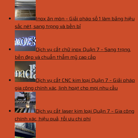
Inox ăn mòn – Giải pháp số 1 làm bảng hiệu
sắc nét, sang trọng và bền bỉ
Dịch vụ cắt chữ inox Quận 7 – Sang trọng,
bền đẹp và chuẩn thẩm mỹ cao cấp
Dịch vụ cắt CNC kim loại Quận 7 – Giải pháp
gia công chính xác, linh hoạt cho mọi nhu cầu
Dịch vụ cắt laser kim loại Quận 7 – Gia công
chính xác, hiệu quả, tối ưu chi phí