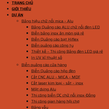
TRANG CHỦ
GIỚI THIỆU
DỰ ÁN
Bảng hiệu chữ nổi mica – Alu
Bảng Quảng cáo ALU chữ nổi đèn LED
Biển bảng inox ăn mòn giá rẻ
Biển Quảng cáo bạt Hiflex
Biển quảng cáo công ty
Thiết kế – Thi công Bảng đèn LED giá rẻ
In UV kĩ thuật số
Biển quảng cáo cửa hàng
Biển Quảng cáo hộp đèn
Cắt CNC ALU – MICA – MDF
Cắt laser kim loại – sắt – inox
Mặt dựng Alu
Thi công biển QC chữ nổi inox-Đồng
Thi công gian hàng hội chợ
Bảng vẫy