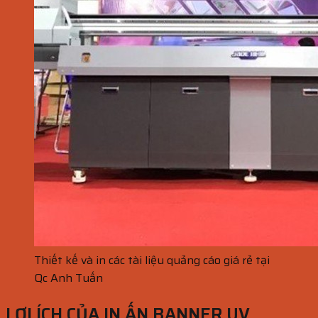
Thiết kế và in các tài liệu quảng cáo giá rẻ tại
Qc Anh Tuấn
LỢI ÍCH CỦA IN ẤN BANNER UV