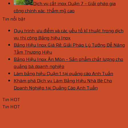
Dịch vụ cắt inox Quận 7 – Giải pháp gia
công chính xác, thẩm mỹ cao
Tin nổi bật
Quy trình, ưu điểm và các yếu tố kĩ thuật trong dịch
vụ thi công Bảng hiệu Inox
Bảng Hiệu Inox Giá Rẻ: Giải Pháp Lý Tưởng Để Nâng
Tầm Thương Hiệu
Bảng Hiệu Inox Ăn Mòn – Sản phẩm chất lượng cho
quảng bá doanh nghiệp
Làm bảng hiệu Quận 1 tại quảng cáo Anh Tuấn
Khám phá Dịch vụ Làm Bảng Hiệu Nhà Bè Cho
Doanh Nghiệp tại Quảng Cáo Anh Tuấn
Tin HOT
Tin HOT