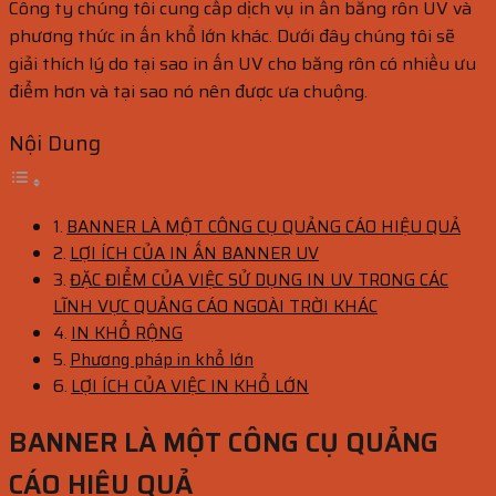
Công ty chúng tôi cung cấp dịch vụ in ấn băng rôn UV và
phương thức in ấn khổ lớn khác. Dưới đây chúng tôi sẽ
giải thích lý do tại sao in ấn UV cho băng rôn có nhiều ưu
điểm hơn và tại sao nó nên được ưa chuộng.
Nội Dung
BANNER LÀ MỘT CÔNG CỤ QUẢNG CÁO HIỆU QUẢ
LỢI ÍCH CỦA IN ẤN BANNER UV
ĐẶC ĐIỂM CỦA VIỆC SỬ DỤNG IN UV TRONG CÁC
LĨNH VỰC QUẢNG CÁO NGOÀI TRỜI KHÁC
IN KHỔ RỘNG
Phương pháp in khổ lớn
LỢI ÍCH CỦA VIỆC IN KHỔ LỚN
BANNER LÀ MỘT CÔNG CỤ QUẢNG
CÁO HIỆU QUẢ