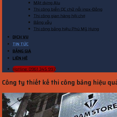
Mặt dựng Alu
Thi công biển QC chữ nổi inox-Đồng
Thi công gian hàng hội chợ
Bảng vẫy
Thi công bảng hiệu Phú Mỹ Hưng
DỊCH VỤ
TIN TỨC
BẢNG GIÁ
LIÊN HỆ
Hotline: 0961 345 997
Công ty thiết kế thi công bảng hiệu qu