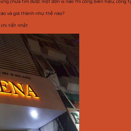
ng chưa tìm được một đơn vị nào thi công biển hiệu, công t
cáo và giá thành như thế nào?
chi tiết nhất.