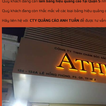
Quý khách đang cần
làm bảng hiệu quảng cáo tại Quận 5
như
Quý khách đang còn thắc mắc về các loại bảng hiệu quảng 
Hãy liên hệ với
CTY QUẢNG CÁO ANH TUẤN
để được tư vấn 