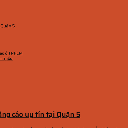
i Quận 5
 cáo ở TPHCM
ANH TUẤN
ảng cáo uy tín tại Quận 5