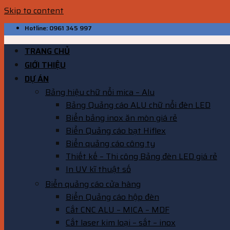
Skip to content
Hotline: 0961 345 997
TRANG CHỦ
GIỚI THIỆU
DỰ ÁN
Bảng hiệu chữ nổi mica – Alu
Bảng Quảng cáo ALU chữ nổi đèn LED
Biển bảng inox ăn mòn giá rẻ
Biển Quảng cáo bạt Hiflex
Biển quảng cáo công ty
Thiết kế – Thi công Bảng đèn LED giá rẻ
In UV kĩ thuật số
Biển quảng cáo cửa hàng
Biển Quảng cáo hộp đèn
Cắt CNC ALU – MICA – MDF
Cắt laser kim loại – sắt – inox