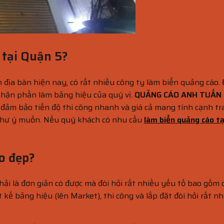
 tại Quận 5?
n địa bàn hiện nay, có rất nhiều công ty làm biển quảng cáo
nhận phần làm bảng hiệu của quý vị.
QUẢNG CÁO ANH TUẤN
đảm bảo tiến độ thi công nhanh và giá cả mang tính cạnh tra
 như ý muốn. Nếu quý khách có nhu cầu
làm biển quảng cáo t
o đẹp?
ải là đơn giản có được mà đòi hỏi rất nhiều yếu tố bao gồm 
iết kế bảng hiệu (lên Market), thi công và lắp đặt đòi hỏi rấ