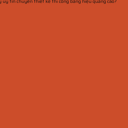
y uy tín chuyên thiết kế thi công bảng hiệu quảng cáo?