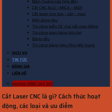
Biển Quảng cáo hộp đèn
Cắt CNC ALU – MICA – MDF
Cắt laser kim loại – sắt – inox
Mặt dựng Alu
Thi công biển QC chữ nổi inox-Đồng
Thi công gian hàng hội chợ
Bảng vẫy
Thi công bảng hiệu Phú Mỹ Hưng
DỊCH VỤ
TIN TỨC
BẢNG GIÁ
LIÊN HỆ
Hotline: 0961 345 997
Cắt Laser CNC là gì? Cách thức hoạt
động, các loại và ưu điểm