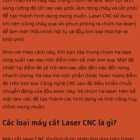
cụm thấu kính này tập trung chùm tia laze. Một cột ánh
sáng cường độ rất cao vào phôi, làm nóng chảy và cắt phôi
để tạo thành hình dạng mong muốn. Laser CNC sử dụng
khí nén (cũng chảy qua vòi phun phóng ra chùm tia laser)
để làm mát thấu kính hội tụ và đẩy kim loại hóa hơi ra
khỏi phôi.
Nhìn nó theo cách này. Khi bạn tập trung chùm tia laze
công suất cao vào một điểm trên bề mặt kim loại. Mật độ
nhiệt tại điểm đó sẽ trở nên cao, dẫn đến việc đốt nóng
nhanh chóng. Và hóa hơi một phần (hoặc hoàn toàn) điểm
đó trên kim loại. Công nghệ CNC sau đó điều khiển chuỗi
chuyển động của đầu laser này. Và chùm tia laser trên bề
mặt làm việc để tạo thành các hình dạng và tính năng tùy
chỉnh mong muốn.
Các loại máy cắt Laser CNC là gì?
Máy cắt laser CNC thường được phân loại dựa trên trạng