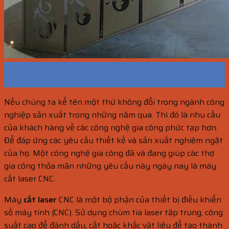
27
Th10
Nếu chúng ta kể tên một thứ không đổi trong ngành công
nghiệp sản xuất trong những năm qua. Thì đó là nhu cầu
của khách hàng về các công nghệ gia công phức tạp hơn.
Để đáp ứng các yêu cầu thiết kế và sản xuất nghiêm ngặt
của họ. Một công nghệ gia công đã và đang giúp các thợ
gia công thỏa mãn những yêu cầu này ngày nay là máy
cắt laser CNC.
Máy
cắt laser
CNC là một bộ phận của thiết bị điều khiển
số máy tính (CNC). Sử dụng chùm tia laser tập trung, công
suất cao để đánh dấu, cắt hoặc khắc vật liệu để tạo thành