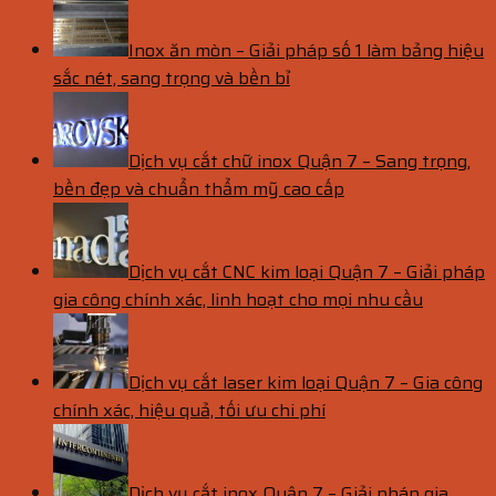
Inox ăn mòn – Giải pháp số 1 làm bảng hiệu
sắc nét, sang trọng và bền bỉ
Dịch vụ cắt chữ inox Quận 7 – Sang trọng,
bền đẹp và chuẩn thẩm mỹ cao cấp
Dịch vụ cắt CNC kim loại Quận 7 – Giải pháp
gia công chính xác, linh hoạt cho mọi nhu cầu
Dịch vụ cắt laser kim loại Quận 7 – Gia công
chính xác, hiệu quả, tối ưu chi phí
Dịch vụ cắt inox Quận 7 – Giải pháp gia