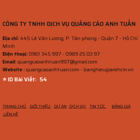
CÔNG TY TNHH DỊCH VỤ QUẢNG CÁO ANH TUẤN
Địa chỉ:
445 Lê Văn Lương, P. Tân phong - Quận 7 - Hồ Chí
Minh
Điện thoại:
0961 345 997 - 0989 25 03 97
Email:
quangcaoanhtuan997@gmail.com
Website :
quangcaoanhtuan.com - banghieugiarehcm.vn
⭐ ID Bài Viết:
53
TRANG CHỦ
GIỚI THIỆU
DỰ ÁN
DỊCH VỤ
TIN TỨC
BẢNG GIÁ
LIÊN HỆ