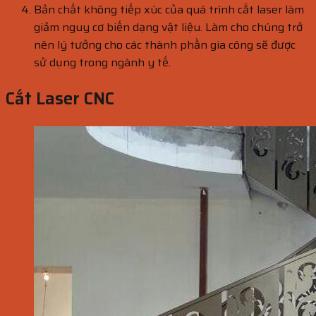
Bản chất không tiếp xúc của quá trình cắt laser làm
giảm nguy cơ biến dạng vật liệu. Làm cho chúng trở
nên lý tưởng cho các thành phần gia công sẽ được
sử dụng trong ngành y tế.
Cắt Laser CNC