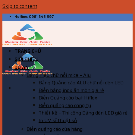
Skip to content
Hotline: 0961 345 997
TRANG CHỦ
GIỚI THIỆU
DỰ ÁN
Bảng hiệu chữ nổi mica – Alu
Bảng Quảng cáo ALU chữ nổi đèn LED
Biển bảng inox ăn mòn giá rẻ
Biển Quảng cáo bạt Hiflex
Biển quảng cáo công ty
Thiết kế – Thi công Bảng đèn LED giá rẻ
In UV kĩ thuật số
Biển quảng cáo cửa hàng