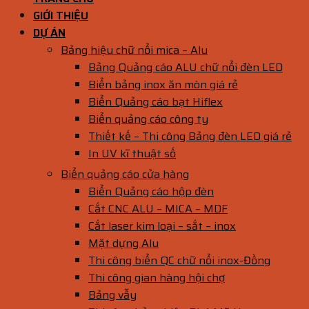
GIỚI THIỆU
DỰ ÁN
Bảng hiệu chữ nổi mica – Alu
Bảng Quảng cáo ALU chữ nổi đèn LED
Biển bảng inox ăn mòn giá rẻ
Biển Quảng cáo bạt Hiflex
Biển quảng cáo công ty
Thiết kế – Thi công Bảng đèn LED giá rẻ
In UV kĩ thuật số
Biển quảng cáo cửa hàng
Biển Quảng cáo hộp đèn
Cắt CNC ALU – MICA – MDF
Cắt laser kim loại – sắt – inox
Mặt dựng Alu
Thi công biển QC chữ nổi inox-Đồng
Thi công gian hàng hội chợ
Bảng vẫy