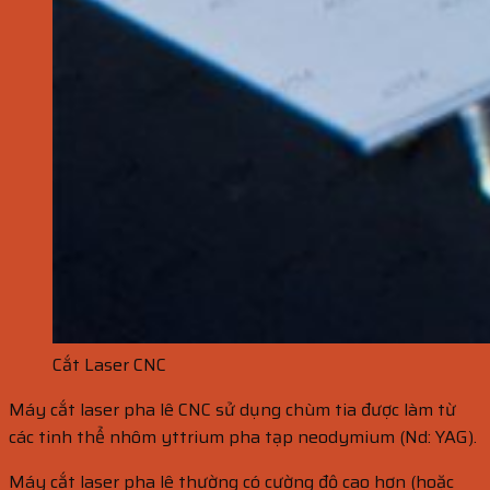
Cắt Laser CNC
Máy cắt laser pha lê CNC sử dụng chùm tia được làm từ
các tinh thể nhôm yttrium pha tạp neodymium (Nd: YAG).
Máy cắt laser pha lê thường có cường độ cao hơn (hoặc