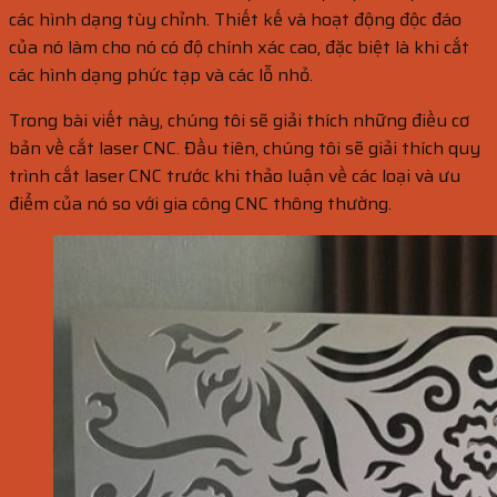
các hình dạng tùy chỉnh. Thiết kế và hoạt động độc đáo
của nó làm cho nó có độ chính xác cao, đặc biệt là khi cắt
các hình dạng phức tạp và các lỗ nhỏ.
Trong bài viết này, chúng tôi sẽ giải thích những điều cơ
bản về cắt laser CNC. Đầu tiên, chúng tôi sẽ giải thích quy
trình cắt laser CNC trước khi thảo luận về các loại và ưu
điểm của nó so với gia công CNC thông thường.