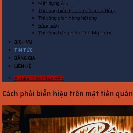
Mặt dựng Alu
Thi công biển QC chữ nổi inox-Đồng
Thi công gian hàng hội chợ
Bảng vẫy
Thi công bảng hiệu Phú Mỹ Hưng
DỊCH VỤ
TIN TỨC
BẢNG GIÁ
LIÊN HỆ
Hotline: 0961 345 997
Cách phối biển hiệu trên mặt tiền quán