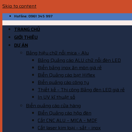
Skip to content
Hotline: 0961 345 997
TRANG CHỦ
GIỚI THIỆU
DỰ ÁN
Bảng hiệu chữ nổi mica – Alu
Bảng Quảng cáo ALU chữ nổi đèn LED
Biển bảng inox ăn mòn giá rẻ
Biển Quảng cáo bạt Hiflex
Biển quảng cáo công ty
Thiết kế – Thi công Bảng đèn LED giá rẻ
In UV kĩ thuật số
Biển quảng cáo cửa hàng
Biển Quảng cáo hộp đèn
Cắt CNC ALU – MICA – MDF
Cắt laser kim loại – sắt – inox