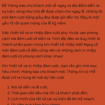
Để thông báo cho khách mời về ngày và địa điểm diễn ra
sự kiện, cũng như chủ đề được chọn cho ngày lễ, những lời
mời đám cưới bằng giấy đẹp được gửi đến họ. Đây là một
yếu tố rất quan trọng của lễ kỷ niệm.
Việc thiết kế và in thiệp đám cưới phụ thuộc vào phong
cách mà đám cưới sẽ diễn ra. Tính độc đáo và duy nhất là
thành phần quan trọng khi thiết kế thiệp mời! Ngay cả
một đám cưới cổ điển cũng nên có những cách in thiệp
đám cưới có phong cách khác nhau!
Khi thiết kế và in thiệp đám cưới , bạn cần ghi nhớ mục
tiêu chính: thông báo cho khách mời. Thông tin có thể
được chỉ ra trong lời mời dự tiệc cưới:
Nơi sẽ diễn ra lễ cưới;
Thời gian bắt đầu mà tất cả khách phải đến;
Lịch trình của tất cả các sự kiện đã lên kế hoạch;
Ưu tiên quà tặng (tùy chọn);