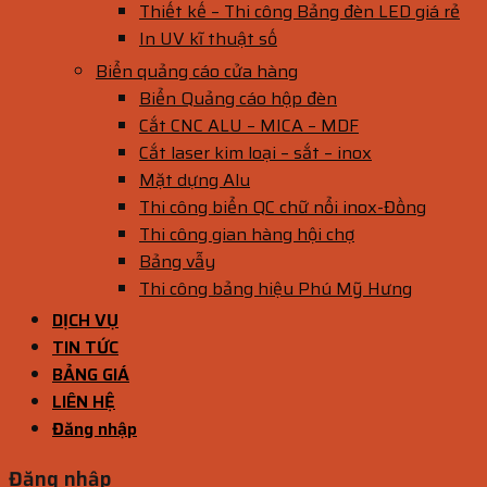
Thiết kế – Thi công Bảng đèn LED giá rẻ
In UV kĩ thuật số
Biển quảng cáo cửa hàng
Biển Quảng cáo hộp đèn
Cắt CNC ALU – MICA – MDF
Cắt laser kim loại – sắt – inox
Mặt dựng Alu
Thi công biển QC chữ nổi inox-Đồng
Thi công gian hàng hội chợ
Bảng vẫy
Thi công bảng hiệu Phú Mỹ Hưng
DỊCH VỤ
TIN TỨC
BẢNG GIÁ
LIÊN HỆ
Đăng nhập
Đăng nhập