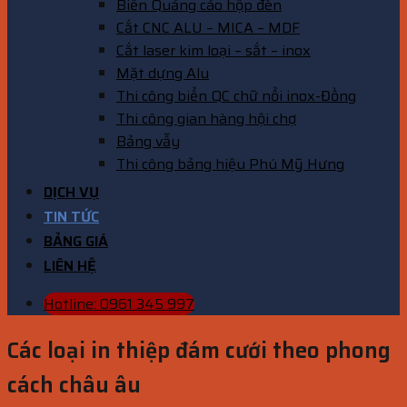
Biển Quảng cáo hộp đèn
Cắt CNC ALU – MICA – MDF
Cắt laser kim loại – sắt – inox
Mặt dựng Alu
Thi công biển QC chữ nổi inox-Đồng
Thi công gian hàng hội chợ
Bảng vẫy
Thi công bảng hiệu Phú Mỹ Hưng
DỊCH VỤ
TIN TỨC
BẢNG GIÁ
LIÊN HỆ
Hotline: 0961 345 997
Các loại in thiệp đám cưới theo phong
cách châu âu