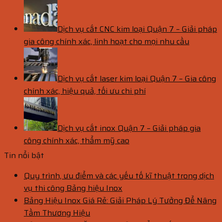
Dịch vụ cắt CNC kim loại Quận 7 – Giải pháp
gia công chính xác, linh hoạt cho mọi nhu cầu
Dịch vụ cắt laser kim loại Quận 7 – Gia công
chính xác, hiệu quả, tối ưu chi phí
Dịch vụ cắt inox Quận 7 – Giải pháp gia
công chính xác, thẩm mỹ cao
Tin nổi bật
Quy trình, ưu điểm và các yếu tố kĩ thuật trong dịch
vụ thi công Bảng hiệu Inox
Bảng Hiệu Inox Giá Rẻ: Giải Pháp Lý Tưởng Để Nâng
Tầm Thương Hiệu