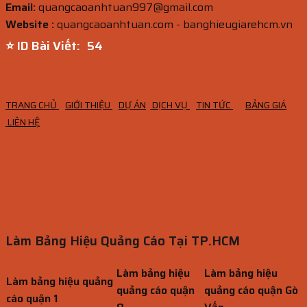
Email:
quangcaoanhtuan997@gmail.com
Website :
quangcaoanhtuan.com - banghieugiarehcm.vn
⭐ ID Bài Viết:
53
TRANG CHỦ
GIỚI THIỆU
DỰ ÁN
DỊCH VỤ
TIN TỨC
BẢNG GIÁ
LIÊN HỆ
Làm Bảng Hiệu Quảng Cáo Tại TP.HCM
Làm bảng hiệu
Làm bảng hiệu
Làm bảng hiệu quảng
quảng cáo quận
quảng cáo quận Gò
cáo quận 1