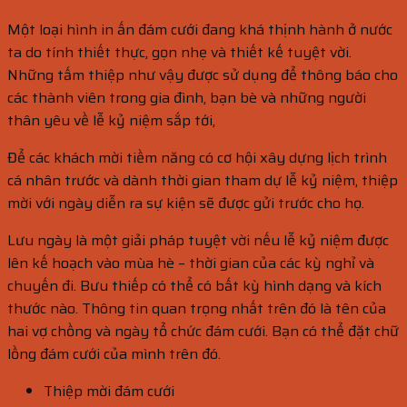
Một loại hình in ấn đám cưới đang khá thịnh hành ở nước
ta do tính thiết thực, gọn nhẹ và thiết kế tuyệt vời.
Những tấm thiệp như vậy được sử dụng để thông báo cho
các thành viên trong gia đình, bạn bè và những người
thân yêu về lễ kỷ niệm sắp tới,
Để các khách mời tiềm năng có cơ hội xây dựng lịch trình
cá nhân trước và dành thời gian tham dự lễ kỷ niệm, thiệp
mời với ngày diễn ra sự kiện sẽ được gửi trước cho họ.
Lưu ngày là một giải pháp tuyệt vời nếu lễ kỷ niệm được
lên kế hoạch vào mùa hè – thời gian của các kỳ nghỉ và
chuyến đi. Bưu thiếp có thể có bất kỳ hình dạng và kích
thước nào. Thông tin quan trọng nhất trên đó là tên của
hai vợ chồng và ngày tổ chức đám cưới. Bạn có thể đặt chữ
lồng đám cưới của mình trên đó.
Thiệp mời đám cưới