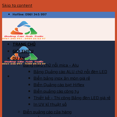
Skip to content
Hotline: 0961 345 997
TRANG CHỦ
GIỚI THIỆU
DỰ ÁN
Bảng hiệu chữ nổi mica – Alu
Bảng Quảng cáo ALU chữ nổi đèn LED
Biển bảng inox ăn mòn giá rẻ
Biển Quảng cáo bạt Hiflex
Biển quảng cáo công ty
Thiết kế – Thi công Bảng đèn LED giá rẻ
In UV kĩ thuật số
Biển quảng cáo cửa hàng