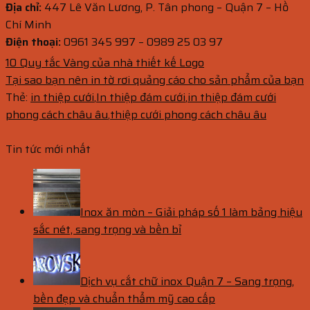
Địa chỉ:
447 Lê Văn Lương, P. Tân phong – Quận 7 – Hồ
Chí Minh
Điện thoại:
0961 345 997 – 0989 25 03 97
10 Quy tắc Vàng của nhà thiết kế Logo
Tại sao bạn nên in tờ rơi quảng cáo cho sản phẩm của bạn
Thẻ:
in thiệp cưới
,
In thiệp đám cưới
,
in thiệp đám cưới
phong cách châu âu
,
thiệp cưới phong cách châu âu
Tin tức mới nhất
Inox ăn mòn – Giải pháp số 1 làm bảng hiệu
sắc nét, sang trọng và bền bỉ
Dịch vụ cắt chữ inox Quận 7 – Sang trọng,
bền đẹp và chuẩn thẩm mỹ cao cấp