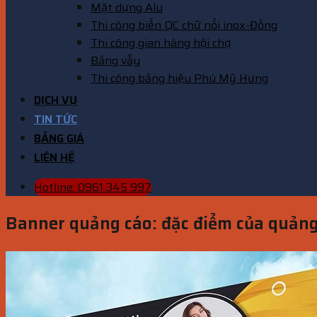
Mặt dựng Alu
Thi công biển QC chữ nổi inox-Đồng
Thi công gian hàng hội chợ
Bảng vẫy
Thi công bảng hiệu Phú Mỹ Hưng
DỊCH VỤ
TIN TỨC
BẢNG GIÁ
LIÊN HỆ
Hotline: 0961 345 997
Banner quảng cáo: đặc điểm của quảng 