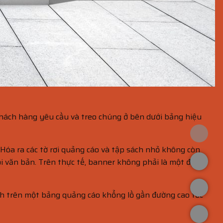
khách hàng yêu cầu và treo chúng ở bên dưới bảng hiệu
Hóa ra các tờ rơi quảng cáo và tập sách nhỏ không còn
i văn bản. Trên thực tế, banner không phải là một định
nh trên một bảng quảng cáo khổng lồ gần đường cao tốc