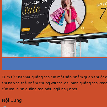
27
Th10
Cụm từ ”
banner
quảng cáo ” là một sản phẩm quen thuộc đố
thì bạn có thể nhầm chúng với các loại hình quảng cáo khác
của loại hình quảng cáo biểu ngữ này nhé!
Nội Dung