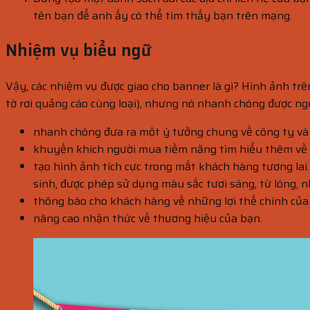
tên bạn để anh ấy có thể tìm thấy bạn trên mạng.
Nhiệm vụ biểu ngữ
Vậy, các nhiệm vụ được giao cho banner là gì? Hình ảnh tr
tờ rơi quảng cáo cùng loại), nhưng nó nhanh chóng được ng
nhanh chóng đưa ra một ý tưởng chung về công ty và 
khuyến khích người mua tiềm năng tìm hiểu thêm về 
tạo hình ảnh tích cực trong mắt khách hàng tương lai.
sinh, được phép sử dụng màu sắc tươi sáng, từ lóng,
thông báo cho khách hàng về những lợi thế chính của
nâng cao nhận thức về thương hiệu của bạn.