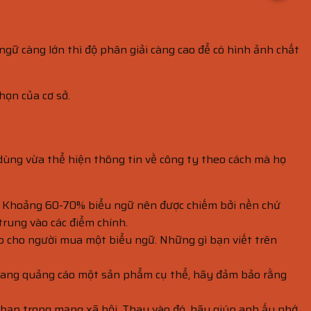
gữ càng lớn thì độ phân giải càng cao để có hình ảnh chất
họn của cơ sở.
 dùng vừa thể hiện thông tin về công ty theo cách mà họ
hớ. Khoảng 60-70% biểu ngữ nên được chiếm bởi nền chứ
trung vào các điểm chính.
p cho người mua một biểu ngữ. Những gì bạn viết trên
n đang quảng cáo một sản phẩm cụ thể, hãy đảm bảo rằng
a bạn trong mạng xã hội. Thay vào đó, hãy giúp anh ấy nhớ