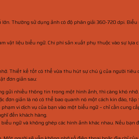
lớn. Thường sử dụng ảnh có độ phân giải 360-720 dpi. Biểu n
làm vật liệu biểu ngữ. Chi phí sản xuất phụ thuộc vào sự lựa c
hớ. Thiết kế tốt có thể vừa thu hút sự chú ý của người tiêu
ật đơn giản sau:
àng gửi nhiều thông tin trong một hình ảnh, thì càng khó n
 đơn giản là nó có thể bao quanh nó một cách kín đáo, tập 
 phạm vi dịch vụ của bạn vào một biểu ngữ – chỉ cần cung cấ
nghĩ đến khách hàng.
trên biểu ngữ và không ghép các hình ảnh khác nhau. Nếu bạ
ạn. Một người sẽ vẫn không nhớ số điện thoại hoặc địa chỉ củ