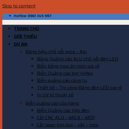
Skip to content
Hotline: 0961 345 997
TRANG CHỦ
GIỚI THIỆU
DỰ ÁN
Bảng hiệu chữ nổi mica – Alu
Bảng Quảng cáo ALU chữ nổi đèn LED
Biển bảng inox ăn mòn giá rẻ
Biển Quảng cáo bạt Hiflex
Biển quảng cáo công ty
Thiết kế – Thi công Bảng đèn LED giá rẻ
In UV kĩ thuật số
Biển quảng cáo cửa hàng
Biển Quảng cáo hộp đèn
Cắt CNC ALU – MICA – MDF
Cắt laser kim loại – sắt – inox