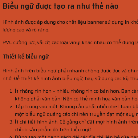
Biểu ngữ được tạo ra như thế nào
Hình ảnh được áp dụng cho chất liệu banner sử dụng in khổ 
lượng cao và rõ ràng.
PVC cường lực, vải cờ, các loại vinyl khác nhau có thể dùng 
Thiết kế biểu ngữ
Hình ảnh trên biểu ngữ phải nhanh chóng được đọc và ghi n
nhớ. Để thiết kế hình ảnh biểu ngữ, hãy sử dụng các kỹ thu
Ít thông tin hơn – nhiều thông tin cơ bản hơn. Bạn c
không phải văn bản! Nền có thể minh họa văn bản hoặc
Tập trung vào một. Không cần phải nhồi nhét toàn bộ
một biểu ngữ quảng cáo chỉ nên truyền đạt một suy 
Ít chi tiết hình ảnh. Cố gắng chỉ đặt một hình ảnh 
chỉ có sản phẩm đó trên biểu ngữ.
Đừng tạo một danh sách dài các địa chỉ liên hệ của b