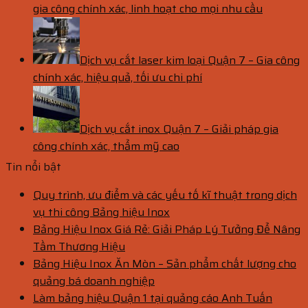
gia công chính xác, linh hoạt cho mọi nhu cầu
Dịch vụ cắt laser kim loại Quận 7 – Gia công
chính xác, hiệu quả, tối ưu chi phí
Dịch vụ cắt inox Quận 7 – Giải pháp gia
công chính xác, thẩm mỹ cao
Tin nổi bật
Quy trình, ưu điểm và các yếu tố kĩ thuật trong dịch
vụ thi công Bảng hiệu Inox
Bảng Hiệu Inox Giá Rẻ: Giải Pháp Lý Tưởng Để Nâng
Tầm Thương Hiệu
Bảng Hiệu Inox Ăn Mòn – Sản phẩm chất lượng cho
quảng bá doanh nghiệp
Làm bảng hiệu Quận 1 tại quảng cáo Anh Tuấn