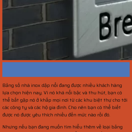
13
Th10
Bảng số nhà inox dập nổi đang được nhiều khách hàng
lựa chọn hiện nay. Vì nó khá nổi bậc và thu hút, bạn có
thể bắt gặp nó ở khắp mọi nơi từ các khu biệt thự cho tới
các công ty và các hộ gia đình. Cho nên bạn có thể biết
được nó được yêu thích nhiều đến mức nào rồi đó.
Nhưng nếu bạn đang muốn tìm hiểu thêm về loại bảng