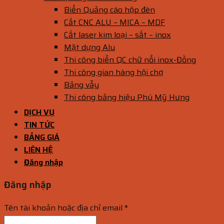
Biển Quảng cáo hộp đèn
Cắt CNC ALU – MICA – MDF
Cắt laser kim loại – sắt – inox
Mặt dựng Alu
Thi công biển QC chữ nổi inox-Đồng
Thi công gian hàng hội chợ
Bảng vẫy
Thi công bảng hiệu Phú Mỹ Hưng
DỊCH VỤ
TIN TỨC
BẢNG GIÁ
LIÊN HỆ
Đăng nhập
Đăng nhập
Tên tài khoản hoặc địa chỉ email
*