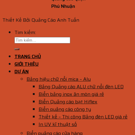
Phú Nhuận
Thiết Kế Bởi Quảng Cáo Anh Tuấn
Tìm kiếm:
TRANG CHỦ
GIỚI THIỆU
DỰ ÁN
Bảng hiệu chữ nổi mica – Alu
Bảng Quảng cáo ALU chữ nổi đèn LED
Biển bảng inox ăn mòn giá rẻ
Biển Quảng cáo bạt Hiflex
Biển quảng cáo công ty
Thiết kế – Thi công Bảng đèn LED giá rẻ
In UV kĩ thuật số
Biển quảng cáo cửa hàng