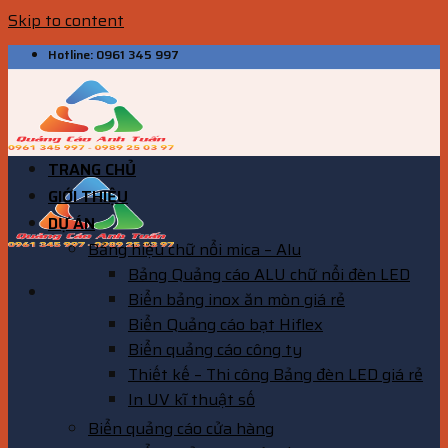
Skip to content
Hotline: 0961 345 997
TRANG CHỦ
GIỚI THIỆU
DỰ ÁN
Bảng hiệu chữ nổi mica – Alu
Bảng Quảng cáo ALU chữ nổi đèn LED
Biển bảng inox ăn mòn giá rẻ
Biển Quảng cáo bạt Hiflex
Biển quảng cáo công ty
Thiết kế – Thi công Bảng đèn LED giá rẻ
In UV kĩ thuật số
Biển quảng cáo cửa hàng