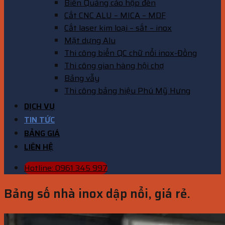
Biển Quảng cáo hộp đèn
Cắt CNC ALU – MICA – MDF
Cắt laser kim loại – sắt – inox
Mặt dựng Alu
Thi công biển QC chữ nổi inox-Đồng
Thi công gian hàng hội chợ
Bảng vẫy
Thi công bảng hiệu Phú Mỹ Hưng
DỊCH VỤ
TIN TỨC
BẢNG GIÁ
LIÊN HỆ
Hotline: 0961 345 997
Bảng số nhà inox dập nổi, giá rẻ.