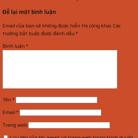
Để lại một bình luận
Email của bạn sẽ không được hiển thị công khai.
Các
trường bắt buộc được đánh dấu
*
Bình luận
*
Tên
*
Email
*
Trang web
Lưu tên của tôi, email, và trang web trong trình duyệt