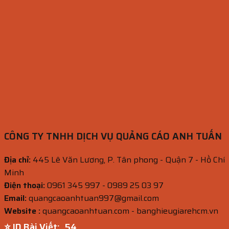
CÔNG TY TNHH DỊCH VỤ QUẢNG CÁO ANH TUẤN
Địa chỉ:
445 Lê Văn Lương, P. Tân phong - Quận 7 - Hồ Chí
Minh
Điện thoại:
0961 345 997 - 0989 25 03 97
Email:
quangcaoanhtuan997@gmail.com
Website :
quangcaoanhtuan.com - banghieugiarehcm.vn
⭐ ID Bài Viết:
53