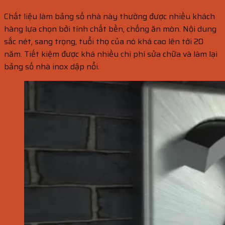
Chất liệu làm bảng số nhà này thường được nhiều khách
hàng lựa chọn bởi tính chất bền, chống ăn mòn. Nội dung
sắc nét, sang trọng, tuổi thọ của nó khá cao lên tới 20
năm. Tiết kiệm được khá nhiều chi phí sửa chữa và làm lại
bảng số nhà inox dập nổi.