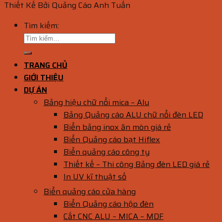
Thiết Kế Bởi Quảng Cáo Anh Tuấn
Tìm kiếm:
TRANG CHỦ
GIỚI THIỆU
DỰ ÁN
Bảng hiệu chữ nổi mica – Alu
Bảng Quảng cáo ALU chữ nổi đèn LED
Biển bảng inox ăn mòn giá rẻ
Biển Quảng cáo bạt Hiflex
Biển quảng cáo công ty
Thiết kế – Thi công Bảng đèn LED giá rẻ
In UV kĩ thuật số
Biển quảng cáo cửa hàng
Biển Quảng cáo hộp đèn
Cắt CNC ALU – MICA – MDF