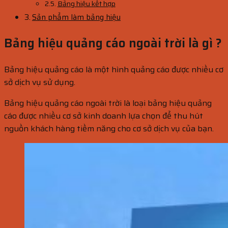
Bảng hiệu kết hợp
Sản phẩm làm bảng hiệu
Bảng hiệu quảng cáo ngoài trời là gì ?
Bảng hiệu quảng cáo là một hình quảng cáo được nhiều cơ
sở dịch vụ sử dụng.
Bảng hiệu quảng cáo ngoài trời là loại bảng hiệu quảng
cáo được nhiều cơ sở kinh doanh lựa chọn để thu hút
nguồn khách hàng tiềm năng cho cơ sở dịch vụ của bạn.