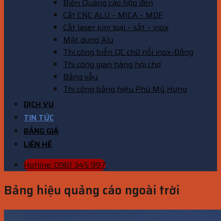
Biển Quảng cáo hộp đèn
Cắt CNC ALU – MICA – MDF
Cắt laser kim loại – sắt – inox
Mặt dựng Alu
Thi công biển QC chữ nổi inox-Đồng
Thi công gian hàng hội chợ
Bảng vẫy
Thi công bảng hiệu Phú Mỹ Hưng
DỊCH VỤ
TIN TỨC
BẢNG GIÁ
LIÊN HỆ
Hotline: 0961 345 997
Bảng hiệu quảng cáo ngoài trời