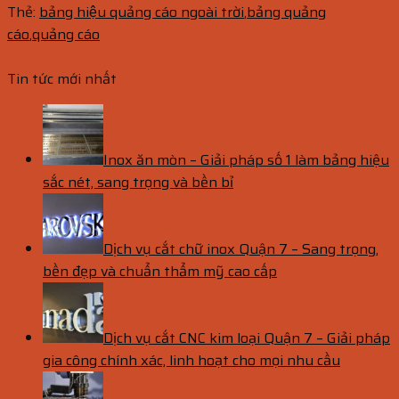
Thẻ:
bảng hiệu quảng cáo ngoài trời
,
bảng quảng
cáo
,
quảng cáo
Tin tức mới nhất
Inox ăn mòn – Giải pháp số 1 làm bảng hiệu
sắc nét, sang trọng và bền bỉ
Dịch vụ cắt chữ inox Quận 7 – Sang trọng,
bền đẹp và chuẩn thẩm mỹ cao cấp
Dịch vụ cắt CNC kim loại Quận 7 – Giải pháp
gia công chính xác, linh hoạt cho mọi nhu cầu