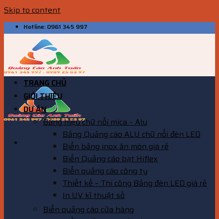
Skip to content
Hotline: 0961 345 997
TRANG CHỦ
GIỚI THIỆU
DỰ ÁN
Bảng hiệu chữ nổi mica – Alu
Bảng Quảng cáo ALU chữ nổi đèn LED
Biển bảng inox ăn mòn giá rẻ
Biển Quảng cáo bạt Hiflex
Biển quảng cáo công ty
Thiết kế – Thi công Bảng đèn LED giá rẻ
In UV kĩ thuật số
Biển quảng cáo cửa hàng