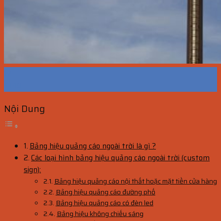
17
Th10
Nội Dung
Bảng hiệu quảng cáo ngoài trời là gì ?
Các loại hình bảng hiệu quảng cáo ngoài trời (custom
sign):
Bảng hiệu quảng cáo nội thất hoặc mặt tiền cửa hàng
Bảng hiệu quảng cáo đường phố
Bảng hiệu quảng cáo có đèn led
Bảng hiệu không chiếu sáng