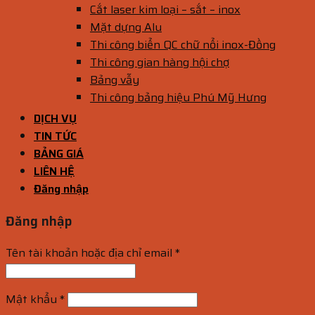
Cắt laser kim loại – sắt – inox
Mặt dựng Alu
Thi công biển QC chữ nổi inox-Đồng
Thi công gian hàng hội chợ
Bảng vẫy
Thi công bảng hiệu Phú Mỹ Hưng
DỊCH VỤ
TIN TỨC
BẢNG GIÁ
LIÊN HỆ
Đăng nhập
Đăng nhập
Tên tài khoản hoặc địa chỉ email
*
Mật khẩu
*