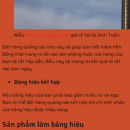
Mẫu
bảng hiệu quảng cáo
giá rẻ tại Qc Anh Tuấn
Đặt hàng quảng cáo như vậy sẽ giúp bạn tiết kiệm tiền.
Đồng thời trang trí lối vào văn phòng hoặc cửa hàng của
bạn sẽ rất hấp dẫn, điều này sẽ mang lại kết quả rõ rệt
vào ban ngày.
Bảng hiệu kết hợp
Nếu bảng hiệu của bạn phải bao gồm nhiều từ và logo.
Bạn có thể đặt hàng quảng cáo kết hợp khi chỉ một phần
của bảng hiệu được thắp sáng.
Sản phẩm làm bảng hiệu