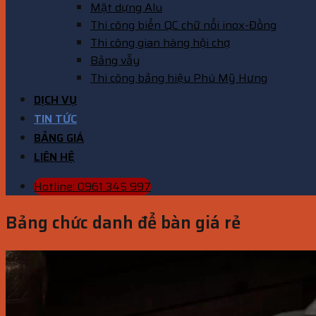
Mặt dựng Alu
Thi công biển QC chữ nổi inox-Đồng
Thi công gian hàng hội chợ
Bảng vẫy
Thi công bảng hiệu Phú Mỹ Hưng
DỊCH VỤ
TIN TỨC
BẢNG GIÁ
LIÊN HỆ
Hotline: 0961 345 997
Bảng chức danh để bàn giá rẻ