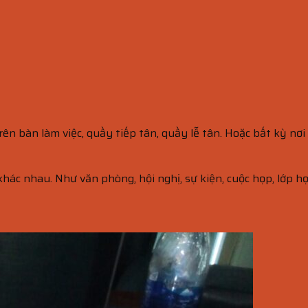
 bàn làm việc, quầy tiếp tân, quầy lễ tân. Hoặc bất kỳ nơi n
ác nhau. Như văn phòng, hội nghị, sự kiện, cuộc họp, lớp học