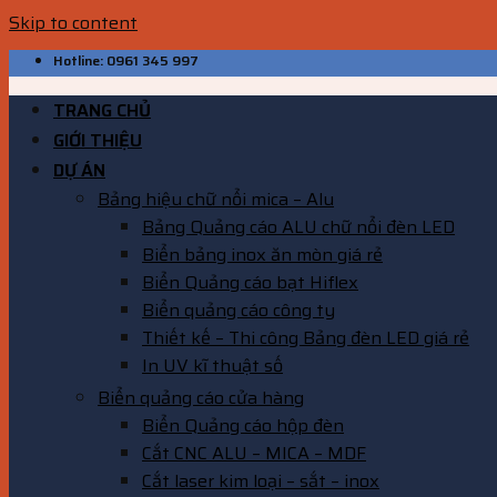
Skip to content
Hotline: 0961 345 997
TRANG CHỦ
GIỚI THIỆU
DỰ ÁN
Bảng hiệu chữ nổi mica – Alu
Bảng Quảng cáo ALU chữ nổi đèn LED
Biển bảng inox ăn mòn giá rẻ
Biển Quảng cáo bạt Hiflex
Biển quảng cáo công ty
Thiết kế – Thi công Bảng đèn LED giá rẻ
In UV kĩ thuật số
Biển quảng cáo cửa hàng
Biển Quảng cáo hộp đèn
Cắt CNC ALU – MICA – MDF
Cắt laser kim loại – sắt – inox