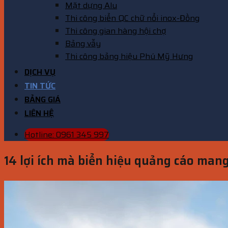
Mặt dựng Alu
Thi công biển QC chữ nổi inox-Đồng
Thi công gian hàng hội chợ
Bảng vẫy
Thi công bảng hiệu Phú Mỹ Hưng
DỊCH VỤ
TIN TỨC
BẢNG GIÁ
LIÊN HỆ
Hotline: 0961 345 997
14 lợi ích mà biển hiệu quảng cáo mang