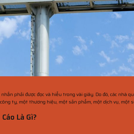
 nhắn phải được đọc và hiểu trong vài giây. Do đó, các nhà 
 công ty, một thương hiệu, một sản phẩm, một dịch vụ, một sự
 Cáo Là Gì?