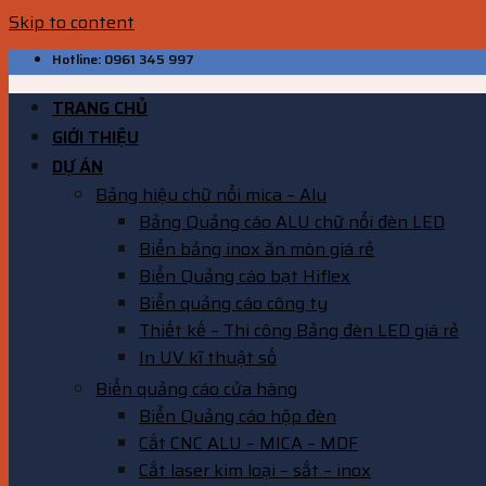
Skip to content
Hotline: 0961 345 997
TRANG CHỦ
GIỚI THIỆU
DỰ ÁN
Bảng hiệu chữ nổi mica – Alu
Bảng Quảng cáo ALU chữ nổi đèn LED
Biển bảng inox ăn mòn giá rẻ
Biển Quảng cáo bạt Hiflex
Biển quảng cáo công ty
Thiết kế – Thi công Bảng đèn LED giá rẻ
In UV kĩ thuật số
Biển quảng cáo cửa hàng
Biển Quảng cáo hộp đèn
Cắt CNC ALU – MICA – MDF
Cắt laser kim loại – sắt – inox