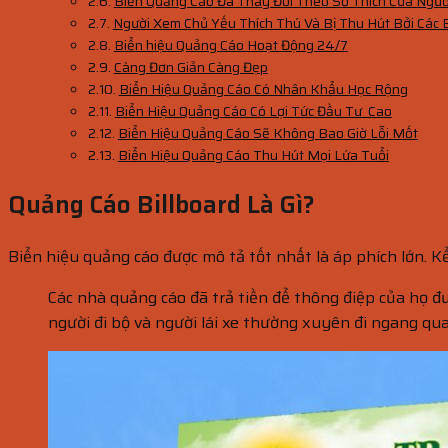
Biển Quảng Cáo Đã Thay Đổi Theo Sở Thích Của Ngườ
Người Xem Chủ Yếu Thích Thú Và Bị Thu Hút Bởi Các 
Biển hiệu Quảng Cáo Hoạt Động 24/7
Càng Đơn Giản Càng Đẹp
Biển Hiệu Quảng Cáo Có Nhân Khẩu Học Rộng
Biển Hiệu Quảng Cáo Có Lợi Tức Đầu Tư Cao
Biển Hiệu Quảng Cáo Sẽ Không Bao Giờ Lỗi Mốt
Biển Hiệu Quảng Cáo Thu Hút Mọi Lứa Tuổi
Quảng Cáo Billboard Là Gì?
Biển hiệu quảng cáo được mô tả tốt nhất là áp phích lớn. Kể
Các nhà quảng cáo đã trả tiền để thông điệp của họ đ
người đi bộ và người lái xe thường xuyên đi ngang qu