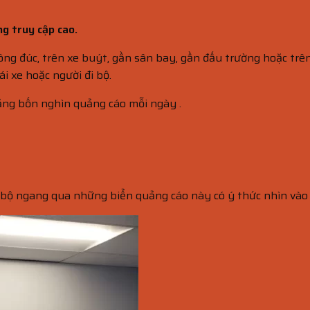
ng truy cập cao.
ng đúc, trên xe buýt, gần sân bay, gần đấu trường hoặc trê
ái xe hoặc người đi bộ.
ảng bốn nghìn quảng cáo mỗi ngày .
i bộ ngang qua những biển quảng cáo này có ý thức nhìn vào b