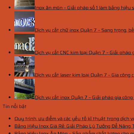
Inox ăn mòn – Giải pháp số 1 làm bảng hiệu s
Dịch vụ cắt chữ inox Quận 7 – Sang trọng, 
Dịch vụ cắt CNC kim loại Quận 7 – Giải pháp 
Dịch vụ cắt laser kim loại Quận 7 – Gia công c
Dịch vụ cắt inox Quận 7 – Giải pháp gia côn
Tin nổi bật
Quy trình, ưu điểm và các yếu tố kĩ thuật trong dịch 
Bảng Hiệu Inox Giá Rẻ: Giải Pháp Lý Tưởng Để Nâng
Bảng Hiệu Inox Ăn Mòn – Sản phẩm chất lượng cho 