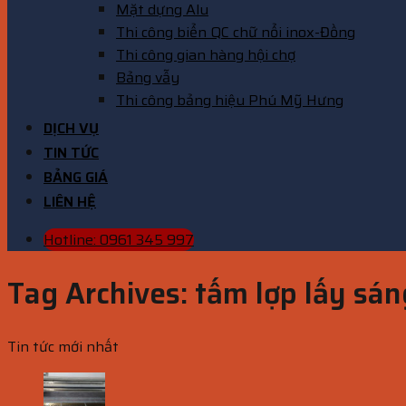
Mặt dựng Alu
Thi công biển QC chữ nổi inox-Đồng
Thi công gian hàng hội chợ
Bảng vẫy
Thi công bảng hiệu Phú Mỹ Hưng
DỊCH VỤ
TIN TỨC
BẢNG GIÁ
LIÊN HỆ
Hotline: 0961 345 997
Tag Archives:
tấm lợp lấy sán
Tin tức mới nhất