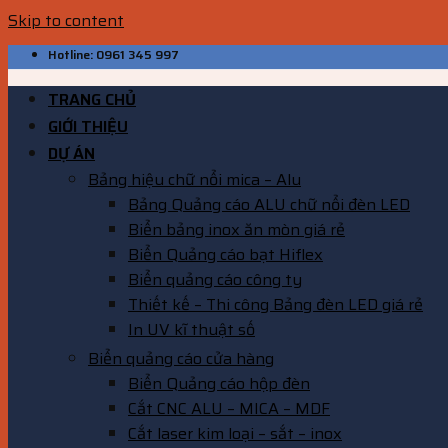
Skip to content
Hotline: 0961 345 997
TRANG CHỦ
GIỚI THIỆU
DỰ ÁN
Bảng hiệu chữ nổi mica – Alu
Bảng Quảng cáo ALU chữ nổi đèn LED
Biển bảng inox ăn mòn giá rẻ
Biển Quảng cáo bạt Hiflex
Biển quảng cáo công ty
Thiết kế – Thi công Bảng đèn LED giá rẻ
In UV kĩ thuật số
Biển quảng cáo cửa hàng
Biển Quảng cáo hộp đèn
Cắt CNC ALU – MICA – MDF
Cắt laser kim loại – sắt – inox