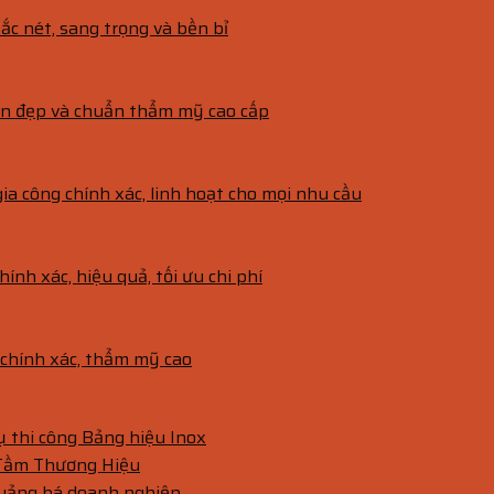
ắc nét, sang trọng và bền bỉ
bền đẹp và chuẩn thẩm mỹ cao cấp
gia công chính xác, linh hoạt cho mọi nhu cầu
hính xác, hiệu quả, tối ưu chi phí
g chính xác, thẩm mỹ cao
vụ thi công Bảng hiệu Inox
 Tầm Thương Hiệu
quảng bá doanh nghiệp