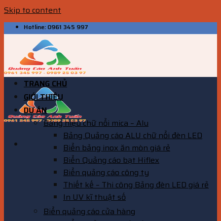
Skip to content
Hotline: 0961 345 997
TRANG CHỦ
GIỚI THIỆU
DỰ ÁN
Bảng hiệu chữ nổi mica – Alu
Bảng Quảng cáo ALU chữ nổi đèn LED
Biển bảng inox ăn mòn giá rẻ
Biển Quảng cáo bạt Hiflex
Biển quảng cáo công ty
Thiết kế – Thi công Bảng đèn LED giá rẻ
In UV kĩ thuật số
Biển quảng cáo cửa hàng