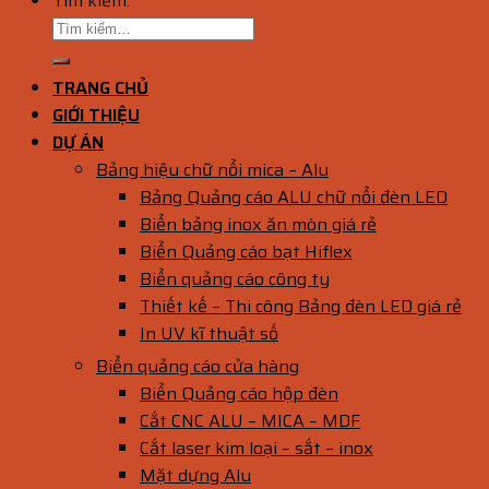
Tìm kiếm:
TRANG CHỦ
GIỚI THIỆU
DỰ ÁN
Bảng hiệu chữ nổi mica – Alu
Bảng Quảng cáo ALU chữ nổi đèn LED
Biển bảng inox ăn mòn giá rẻ
Biển Quảng cáo bạt Hiflex
Biển quảng cáo công ty
Thiết kế – Thi công Bảng đèn LED giá rẻ
In UV kĩ thuật số
Biển quảng cáo cửa hàng
Biển Quảng cáo hộp đèn
Cắt CNC ALU – MICA – MDF
Cắt laser kim loại – sắt – inox
Mặt dựng Alu