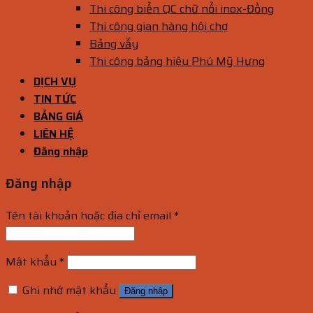
Thi công biển QC chữ nổi inox-Đồng
Thi công gian hàng hội chợ
Bảng vẫy
Thi công bảng hiệu Phú Mỹ Hưng
DỊCH VỤ
TIN TỨC
BẢNG GIÁ
LIÊN HỆ
Đăng nhập
Đăng nhập
Tên tài khoản hoặc địa chỉ email
*
Mật khẩu
*
Ghi nhớ mật khẩu
Đăng nhập