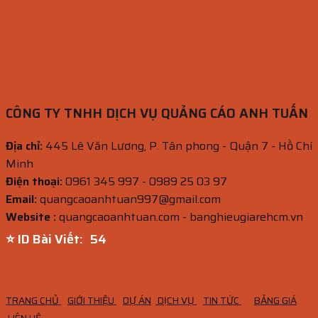
CÔNG TY TNHH DỊCH VỤ QUẢNG CÁO ANH TUẤN
Địa chỉ:
445 Lê Văn Lương, P. Tân phong - Quận 7 - Hồ Chí
Minh
Điện thoại:
0961 345 997 - 0989 25 03 97
Email:
quangcaoanhtuan997@gmail.com
Website :
quangcaoanhtuan.com - banghieugiarehcm.vn
⭐ ID Bài Viết:
53
TRANG CHỦ
GIỚI THIỆU
DỰ ÁN
DỊCH VỤ
TIN TỨC
BẢNG GIÁ