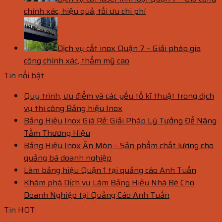
chính xác, hiệu quả, tối ưu chi phí
Dịch vụ cắt inox Quận 7 – Giải pháp gia
công chính xác, thẩm mỹ cao
Tin nổi bật
Quy trình, ưu điểm và các yếu tố kĩ thuật trong dịch
vụ thi công Bảng hiệu Inox
Bảng Hiệu Inox Giá Rẻ: Giải Pháp Lý Tưởng Để Nâng
Tầm Thương Hiệu
Bảng Hiệu Inox Ăn Mòn – Sản phẩm chất lượng cho
quảng bá doanh nghiệp
Làm bảng hiệu Quận 1 tại quảng cáo Anh Tuấn
Khám phá Dịch vụ Làm Bảng Hiệu Nhà Bè Cho
Doanh Nghiệp tại Quảng Cáo Anh Tuấn
Tin HOT