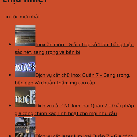
Tin tức mới nhất
Inox ăn mòn – Giải pháp số 1 làm bảng hiệu
sắc nét, sang trọng và bền bỉ
Dịch vụ cắt chữ inox Quận 7 – Sang trọng,
bền đẹp và chuẩn thẩm mỹ cao cấp
Dịch vụ cắt CNC kim loại Quận 7 – Giải pháp
gia công chính xác, linh hoạt cho mọi nhu cầu
Dịch vụ cắt laser kim loại Quận 7 – Gia công