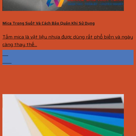
Mica Trong Suốt Và Cách Bảo Quản Khi Sử Dụng
Tấm mica là vật liệu nhựa được dùng rất phổ biến và ngày
càng thay thế...
26
Th7