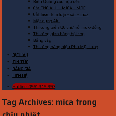
Biển Quảng cáo hộp đèn
Cắt CNC ALU – MICA – MDF
Cắt laser kim loại – sắt – inox
Mặt dựng Alu
Thi công biển QC chữ nổi inox-Đồng
Thi công gian hàng hội chợ
Bảng vẫy
Thi công bảng hiệu Phú Mỹ Hưng
DỊCH VỤ
TIN TỨC
BẢNG GIÁ
LIÊN HỆ
Hotline: 0961 345 997
Tag Archives:
mica trong
chịu nhiệt