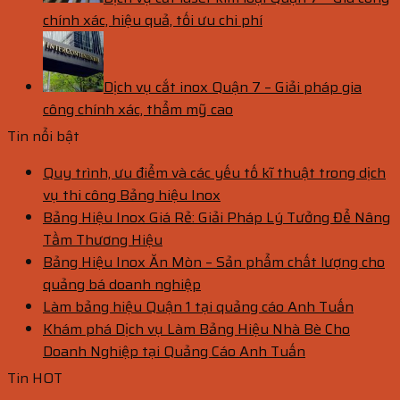
chính xác, hiệu quả, tối ưu chi phí
Dịch vụ cắt inox Quận 7 – Giải pháp gia
công chính xác, thẩm mỹ cao
Tin nổi bật
Quy trình, ưu điểm và các yếu tố kĩ thuật trong dịch
vụ thi công Bảng hiệu Inox
Bảng Hiệu Inox Giá Rẻ: Giải Pháp Lý Tưởng Để Nâng
Tầm Thương Hiệu
Bảng Hiệu Inox Ăn Mòn – Sản phẩm chất lượng cho
quảng bá doanh nghiệp
Làm bảng hiệu Quận 1 tại quảng cáo Anh Tuấn
Khám phá Dịch vụ Làm Bảng Hiệu Nhà Bè Cho
Doanh Nghiệp tại Quảng Cáo Anh Tuấn
Tin HOT