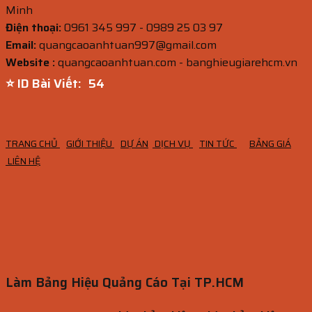
Minh
Điện thoại:
0961 345 997 - 0989 25 03 97
Email:
quangcaoanhtuan997@gmail.com
Website :
quangcaoanhtuan.com - banghieugiarehcm.vn
⭐ ID Bài Viết:
53
TRANG CHỦ
GIỚI THIỆU
DỰ ÁN
DỊCH VỤ
TIN TỨC
BẢNG GIÁ
LIÊN HỆ
Làm Bảng Hiệu Quảng Cáo Tại TP.HCM