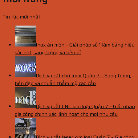
Tin tức mới nhất
Inox ăn mòn – Giải pháp số 1 làm bảng hiệu
sắc nét, sang trọng và bền bỉ
Dịch vụ cắt chữ inox Quận 7 – Sang trọng,
bền đẹp và chuẩn thẩm mỹ cao cấp
Dịch vụ cắt CNC kim loại Quận 7 – Giải pháp
gia công chính xác, linh hoạt cho mọi nhu cầu
Dịch vụ cắt laser kim loại Quận 7 – Gia công