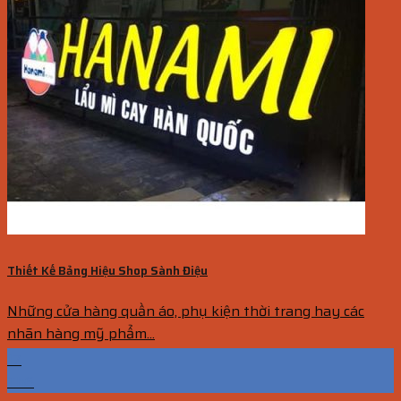
Thiết Kế Bảng Hiệu Shop Sành Điệu
Những cửa hàng quần áo, phụ kiện thời trang hay các
nhãn hàng mỹ phẩm...
17
Th6