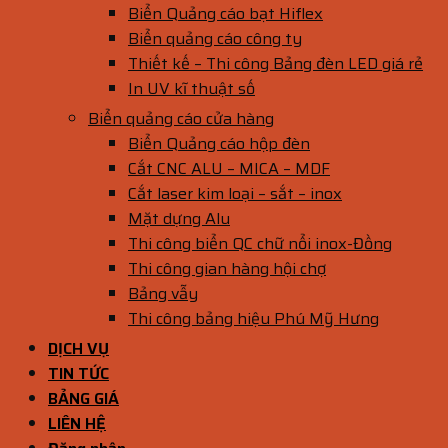
Biển Quảng cáo bạt Hiflex
Biển quảng cáo công ty
Thiết kế – Thi công Bảng đèn LED giá rẻ
In UV kĩ thuật số
Biển quảng cáo cửa hàng
Biển Quảng cáo hộp đèn
Cắt CNC ALU – MICA – MDF
Cắt laser kim loại – sắt – inox
Mặt dựng Alu
Thi công biển QC chữ nổi inox-Đồng
Thi công gian hàng hội chợ
Bảng vẫy
Thi công bảng hiệu Phú Mỹ Hưng
DỊCH VỤ
TIN TỨC
BẢNG GIÁ
LIÊN HỆ