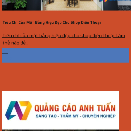
Tiêu Chí Của Một Bảng Hiệu Đẹp Cho Shop Điện Thoại
Tiêu chí của một bảng hiệu đẹp cho shop điện thoại Làm
thế nào để...
07
Th12