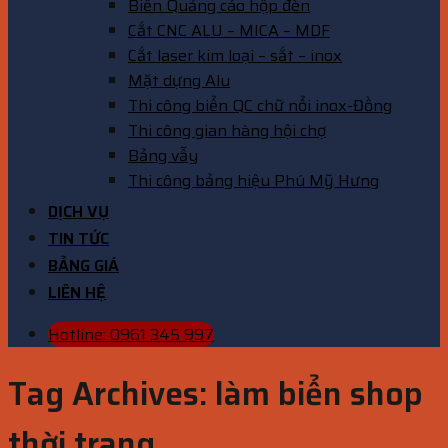
Biển Quảng cáo hộp đèn
Cắt CNC ALU – MICA – MDF
Cắt laser kim loại – sắt – inox
Mặt dựng Alu
Thi công biển QC chữ nổi inox-Đồng
Thi công gian hàng hội chợ
Bảng vẫy
Thi công bảng hiệu Phú Mỹ Hưng
DỊCH VỤ
TIN TỨC
BẢNG GIÁ
LIÊN HỆ
Hotline: 0961 345 997
Tag Archives:
làm biển shop
thời trang