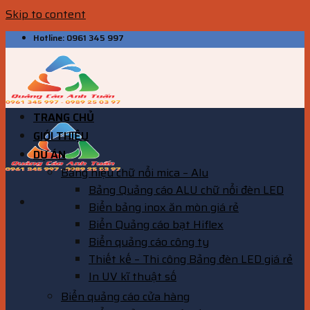
Skip to content
Hotline: 0961 345 997
TRANG CHỦ
GIỚI THIỆU
DỰ ÁN
Bảng hiệu chữ nổi mica – Alu
Bảng Quảng cáo ALU chữ nổi đèn LED
Biển bảng inox ăn mòn giá rẻ
Biển Quảng cáo bạt Hiflex
Biển quảng cáo công ty
Thiết kế – Thi công Bảng đèn LED giá rẻ
In UV kĩ thuật số
Biển quảng cáo cửa hàng