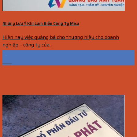
Những Lưu Ý Khi Làm Biển Công Ty Mica
Hiện nay việc quảng bá cho thương hiệu cho doanh
nghiệp – công ty của...
13
Th5