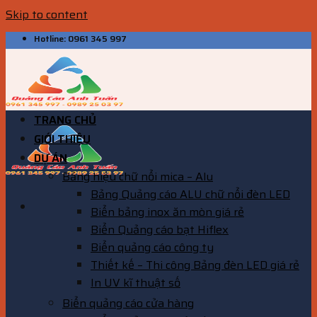
Skip to content
Hotline: 0961 345 997
TRANG CHỦ
GIỚI THIỆU
DỰ ÁN
Bảng hiệu chữ nổi mica – Alu
Bảng Quảng cáo ALU chữ nổi đèn LED
Biển bảng inox ăn mòn giá rẻ
Biển Quảng cáo bạt Hiflex
Biển quảng cáo công ty
Thiết kế – Thi công Bảng đèn LED giá rẻ
In UV kĩ thuật số
Biển quảng cáo cửa hàng