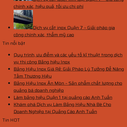
chính xác, hiệu quả, tối ưu chi phí
Dịch vụ cắt inox Quận 7 – Giải pháp gia
công chính xác, thẩm mỹ cao
Tin nổi bật
Quy trình, ưu điểm và các yếu tố kĩ thuật trong dịch
vụ thi công Bảng hiệu Inox
Bảng Hiệu Inox Giá Rẻ: Giải Pháp Lý Tưởng Để Nâng
Tầm Thương Hiệu
Bảng Hiệu Inox Ăn Mòn – Sản phẩm chất lượng cho
quảng bá doanh nghiệp
Làm bảng hiệu Quận 1 tại quảng cáo Anh Tuấn
Khám phá Dịch vụ Làm Bảng Hiệu Nhà Bè Cho
Doanh Nghiệp tại Quảng Cáo Anh Tuấn
Tin HOT