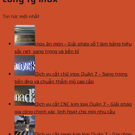
Tin tức mới nhất
Inox ăn mòn – Giải pháp số 1 làm bảng hiệu
sắc nét, sang trọng và bền bỉ
Dịch vụ cắt chữ inox Quận 7 – Sang trọng,
bền đẹp và chuẩn thẩm mỹ cao cấp
Dịch vụ cắt CNC kim loại Quận 7 – Giải pháp
gia công chính xác, linh hoạt cho mọi nhu cầu
Dịch vụ cắt laser kim loại Quận 7 – Gia công