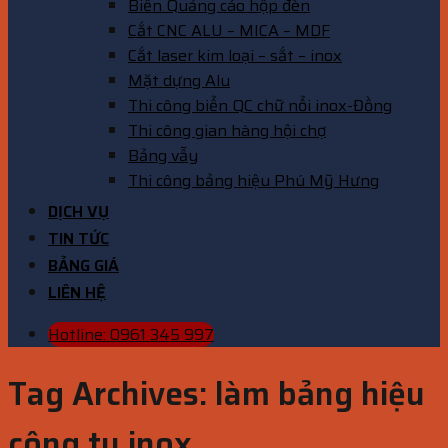
Biển Quảng cáo hộp đèn
Cắt CNC ALU – MICA – MDF
Cắt laser kim loại – sắt – inox
Mặt dựng Alu
Thi công biển QC chữ nổi inox-Đồng
Thi công gian hàng hội chợ
Bảng vẫy
Thi công bảng hiệu Phú Mỹ Hưng
DỊCH VỤ
TIN TỨC
BẢNG GIÁ
LIÊN HỆ
Hotline: 0961 345 997
Tag Archives:
làm bảng hiệu
công ty inox