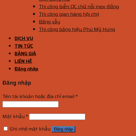
Thi công biển QC chữ nổi inox-Đồng
Thi công gian hàng hội chợ
Bảng vẫy
Thi công bảng hiệu Phú Mỹ Hưng
DỊCH VỤ
TIN TỨC
BẢNG GIÁ
LIÊN HỆ
Đăng nhập
Đăng nhập
Tên tài khoản hoặc địa chỉ email
*
Mật khẩu
*
Ghi nhớ mật khẩu
Đăng nhập