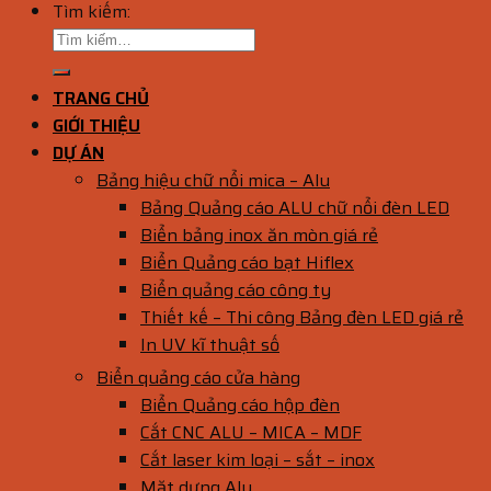
Tìm kiếm:
TRANG CHỦ
GIỚI THIỆU
DỰ ÁN
Bảng hiệu chữ nổi mica – Alu
Bảng Quảng cáo ALU chữ nổi đèn LED
Biển bảng inox ăn mòn giá rẻ
Biển Quảng cáo bạt Hiflex
Biển quảng cáo công ty
Thiết kế – Thi công Bảng đèn LED giá rẻ
In UV kĩ thuật số
Biển quảng cáo cửa hàng
Biển Quảng cáo hộp đèn
Cắt CNC ALU – MICA – MDF
Cắt laser kim loại – sắt – inox
Mặt dựng Alu