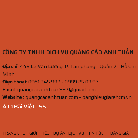
CÔNG TY TNHH DỊCH VỤ QUẢNG CÁO ANH TUẤN
Địa chỉ:
445 Lê Văn Lương, P. Tân phong - Quận 7 - Hồ Chí
Minh
Điện thoại:
0961 345 997 - 0989 25 03 97
Email:
quangcaoanhtuan997@gmail.com
Website :
quangcaoanhtuan.com - banghieugiarehcm.vn
⭐ ID Bài Viết:
53
TRANG CHỦ
GIỚI THIỆU
DỰ ÁN
DỊCH VỤ
TIN TỨC
BẢNG GIÁ