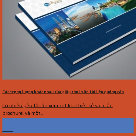
Các trọng lượng khác nhau của giấy cho in ấn tài liệu quảng cáo
Có nhiều yếu tố cần xem xét khi thiết kế và in ấn
brochure, và một...
19
Th10