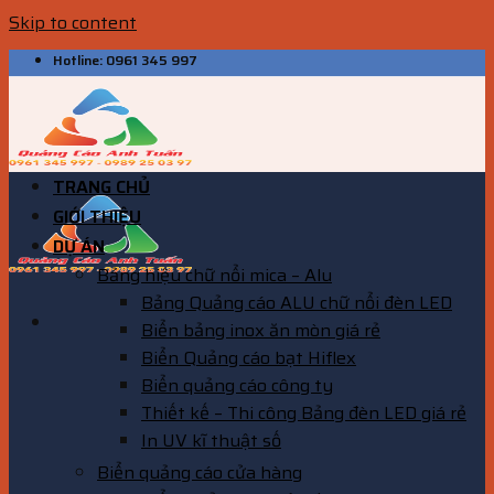
Skip to content
Hotline: 0961 345 997
TRANG CHỦ
GIỚI THIỆU
DỰ ÁN
Bảng hiệu chữ nổi mica – Alu
Bảng Quảng cáo ALU chữ nổi đèn LED
Biển bảng inox ăn mòn giá rẻ
Biển Quảng cáo bạt Hiflex
Biển quảng cáo công ty
Thiết kế – Thi công Bảng đèn LED giá rẻ
In UV kĩ thuật số
Biển quảng cáo cửa hàng