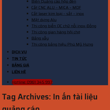
Biển Quảng cáo hộp đèn
Cắt CNC ALU – MICA – MDF
Cắt laser kim loại – sắt – inox
Mặt dựng Alu
Thi công biển QC chữ nổi inox-Đồng
Thi công gian hàng hội chợ
Bảng vẫy
Thi công bảng hiệu Phú Mỹ Hưng
DỊCH VỤ
TIN TỨC
BẢNG GIÁ
LIÊN HỆ
Hotline: 0961 345 997
Tag Archives:
In ấn tài liệu
quảng cáo