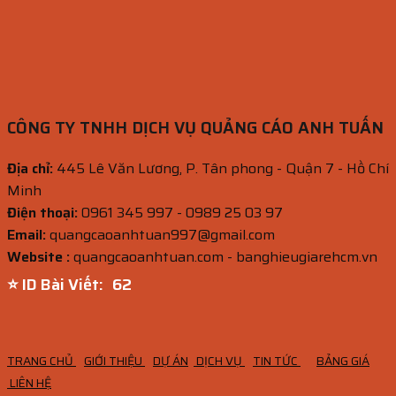
CÔNG TY TNHH DỊCH VỤ QUẢNG CÁO ANH TUẤN
Địa chỉ:
445 Lê Văn Lương, P. Tân phong - Quận 7 - Hồ Chí
Minh
Điện thoại:
0961 345 997 - 0989 25 03 97
Email:
quangcaoanhtuan997@gmail.com
Website :
quangcaoanhtuan.com - banghieugiarehcm.vn
⭐ ID Bài Viết:
61
TRANG CHỦ
GIỚI THIỆU
DỰ ÁN
DỊCH VỤ
TIN TỨC
BẢNG GIÁ
LIÊN HỆ