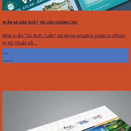
IN ẤN VÀ SẢN XUẤT TÀI LIỆU QUẢNG CÁO
Nhà in ấn “Qc Anh Tuấn” sử dụng phương pháp in offset,
in kỹ thuật số,...
25
Th10