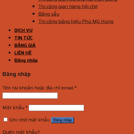
Thi công gian hàng hội chợ
Bảng vẫy
Thi công bảng hiệu Phú Mỹ Hưng
DỊCH VỤ
TIN TỨC
BẢNG GIÁ
LIÊN HỆ
Đăng nhập
Đăng nhập
Tên tài khoản hoặc địa chỉ email
*
Mật khẩu
*
Ghi nhớ mật khẩu
Đăng nhập
Quên mật khẩu?