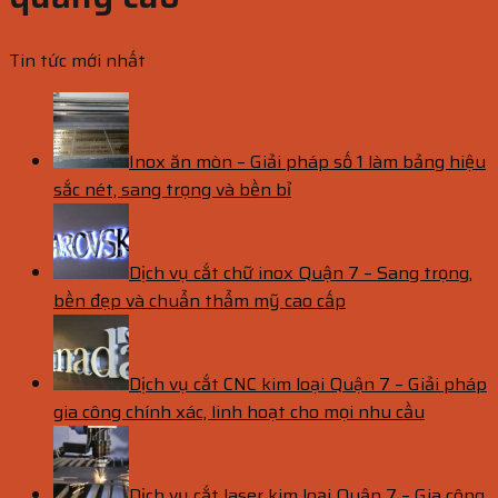
Tin tức mới nhất
Inox ăn mòn – Giải pháp số 1 làm bảng hiệu
sắc nét, sang trọng và bền bỉ
Dịch vụ cắt chữ inox Quận 7 – Sang trọng,
bền đẹp và chuẩn thẩm mỹ cao cấp
Dịch vụ cắt CNC kim loại Quận 7 – Giải pháp
gia công chính xác, linh hoạt cho mọi nhu cầu
Dịch vụ cắt laser kim loại Quận 7 – Gia công