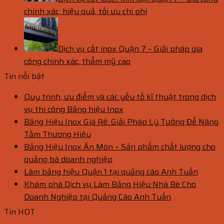
chính xác, hiệu quả, tối ưu chi phí
Dịch vụ cắt inox Quận 7 – Giải pháp gia
công chính xác, thẩm mỹ cao
Tin nổi bật
Quy trình, ưu điểm và các yếu tố kĩ thuật trong dịch
vụ thi công Bảng hiệu Inox
Bảng Hiệu Inox Giá Rẻ: Giải Pháp Lý Tưởng Để Nâng
Tầm Thương Hiệu
Bảng Hiệu Inox Ăn Mòn – Sản phẩm chất lượng cho
quảng bá doanh nghiệp
Làm bảng hiệu Quận 1 tại quảng cáo Anh Tuấn
Khám phá Dịch vụ Làm Bảng Hiệu Nhà Bè Cho
Doanh Nghiệp tại Quảng Cáo Anh Tuấn
Tin HOT