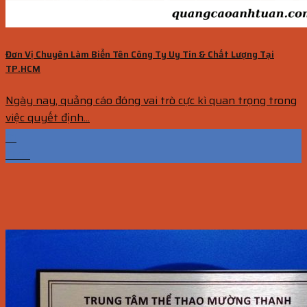
Đơn Vị Chuyên Làm Biển Tên Công Ty Uy Tín & Chất Lượng Tại
TP.HCM
Ngày nay, quảng cáo đóng vai trò cực kì quan trọng trong
việc quyết định...
01
Th10