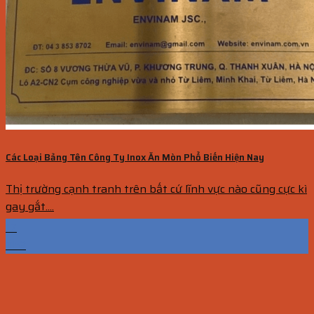
Các Loại Bảng Tên Công Ty Inox Ăn Mòn Phổ Biến Hiện Nay
Thị trường cạnh tranh trên bất cứ lĩnh vực nào cũng cực kì
gay gắt....
17
Th3