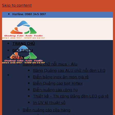
Skip to content
Hotline: 0961 345 997
TRANG CHỦ
GIỚI THIỆU
DỰ ÁN
Bảng hiệu chữ nổi mica – Alu
Bảng Quảng cáo ALU chữ nổi đèn LED
Biển bảng inox ăn mòn giá rẻ
Biển Quảng cáo bạt Hiflex
Biển quảng cáo công ty
Thiết kế – Thi công Bảng đèn LED giá rẻ
In UV kĩ thuật số
Biển quảng cáo cửa hàng