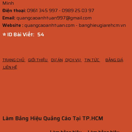
Minh
Điện thoại:
0961 345 997 - 0989 25 03 97
Email:
quangcaoanhtuan997@gmail.com
Website :
quangcaoanhtuan.com - banghieugiarehcm.vn
⭐ ID Bài Viết:
52
TRANG CHỦ
GIỚI THIỆU
DỰ ÁN
DỊCH VỤ
TIN TỨC
BẢNG GIÁ
LIÊN HỆ
Làm Bảng Hiệu Quảng Cáo Tại TP.HCM