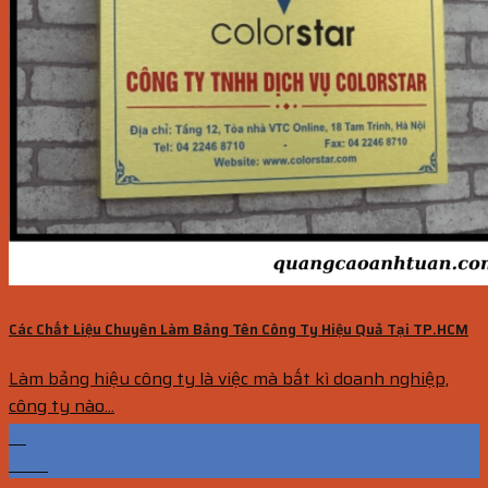
Các Chất Liệu Chuyên Làm Bảng Tên Công Ty Hiệu Quả Tại TP.HCM
Làm bảng hiệu công ty là việc mà bất kì doanh nghiệp,
công ty nào...
01
Th10