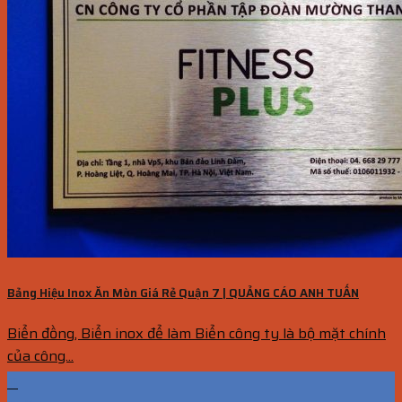
Bảng Hiệu Inox Ăn Mòn Giá Rẻ Quận 7 | QUẢNG CÁO ANH TUẤN
Biển đồng, Biển inox để làm Biển công ty là bộ mặt chính
của công...
11