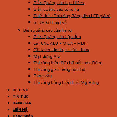
Biển Quảng cáo bạt Hiflex
Biển quảng cáo công ty
Thiết kế – Thi công Bảng đèn LED giá rẻ
In UV kĩ thuật số
Biển quảng cáo cửa hàng
Biển Quảng cáo hộp đèn
Cắt CNC ALU – MICA – MDF
Cắt laser kim loại – sắt – inox
Mặt dựng Alu
Thi công biển QC chữ nổi inox-Đồng
Thi công gian hàng hội chợ
Bảng vẫy
Thi công bảng hiệu Phú Mỹ Hưng
DỊCH VỤ
TIN TỨC
BẢNG GIÁ
LIÊN HỆ
Đăng nhập