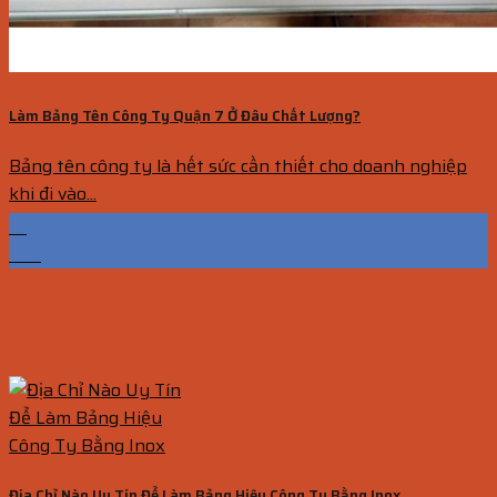
Làm Bảng Tên Công Ty Quận 7 Ở Đâu Chất Lượng?
Bảng tên công ty là hết sức cần thiết cho doanh nghiệp
khi đi vào...
10
Th3
Địa Chỉ Nào Uy Tín Để Làm Bảng Hiệu Công Ty Bằng Inox