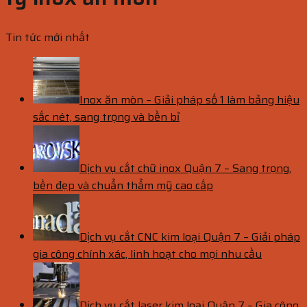
Tin tức mới nhất
Inox ăn mòn – Giải pháp số 1 làm bảng hiệu
sắc nét, sang trọng và bền bỉ
Dịch vụ cắt chữ inox Quận 7 – Sang trọng,
bền đẹp và chuẩn thẩm mỹ cao cấp
Dịch vụ cắt CNC kim loại Quận 7 – Giải pháp
gia công chính xác, linh hoạt cho mọi nhu cầu
Dịch vụ cắt laser kim loại Quận 7 – Gia công