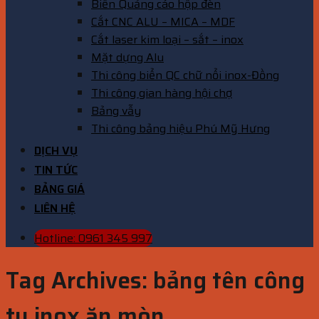
Biển Quảng cáo hộp đèn
Cắt CNC ALU – MICA – MDF
Cắt laser kim loại – sắt – inox
Mặt dựng Alu
Thi công biển QC chữ nổi inox-Đồng
Thi công gian hàng hội chợ
Bảng vẫy
Thi công bảng hiệu Phú Mỹ Hưng
DỊCH VỤ
TIN TỨC
BẢNG GIÁ
LIÊN HỆ
Hotline: 0961 345 997
Tag Archives:
bảng tên công
ty inox ăn mòn