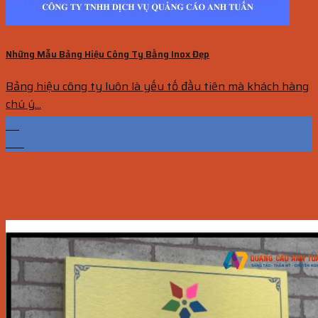
Những Mẫu Bảng Hiệu Công Ty Bằng Inox Đẹp
Bảng hiệu công ty luôn là yếu tố đầu tiên mà khách hàng
chú ý...
03
Th1