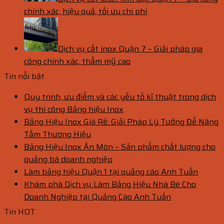
chính xác, hiệu quả, tối ưu chi phí
Dịch vụ cắt inox Quận 7 – Giải pháp gia
công chính xác, thẩm mỹ cao
Tin nổi bật
Quy trình, ưu điểm và các yếu tố kĩ thuật trong dịch
vụ thi công Bảng hiệu Inox
Bảng Hiệu Inox Giá Rẻ: Giải Pháp Lý Tưởng Để Nâng
Tầm Thương Hiệu
Bảng Hiệu Inox Ăn Mòn – Sản phẩm chất lượng cho
quảng bá doanh nghiệp
Làm bảng hiệu Quận 1 tại quảng cáo Anh Tuấn
Khám phá Dịch vụ Làm Bảng Hiệu Nhà Bè Cho
Doanh Nghiệp tại Quảng Cáo Anh Tuấn
Tin HOT