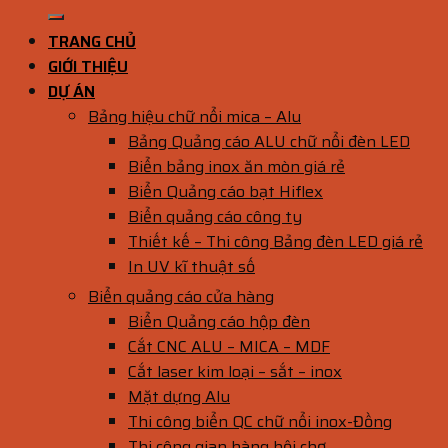
TRANG CHỦ
GIỚI THIỆU
DỰ ÁN
Bảng hiệu chữ nổi mica – Alu
Bảng Quảng cáo ALU chữ nổi đèn LED
Biển bảng inox ăn mòn giá rẻ
Biển Quảng cáo bạt Hiflex
Biển quảng cáo công ty
Thiết kế – Thi công Bảng đèn LED giá rẻ
In UV kĩ thuật số
Biển quảng cáo cửa hàng
Biển Quảng cáo hộp đèn
Cắt CNC ALU – MICA – MDF
Cắt laser kim loại – sắt – inox
Mặt dựng Alu
Thi công biển QC chữ nổi inox-Đồng
Thi công gian hàng hội chợ