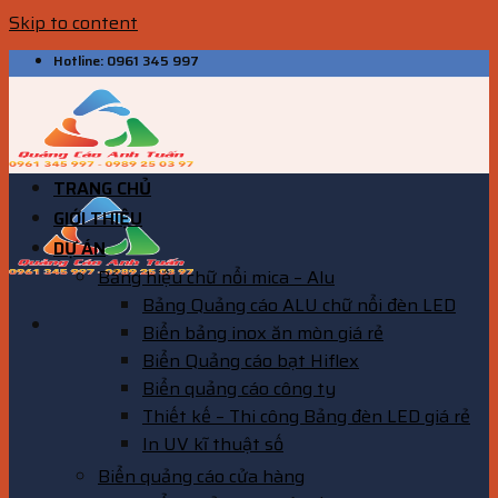
Skip to content
Hotline: 0961 345 997
TRANG CHỦ
GIỚI THIỆU
DỰ ÁN
Bảng hiệu chữ nổi mica – Alu
Bảng Quảng cáo ALU chữ nổi đèn LED
Biển bảng inox ăn mòn giá rẻ
Biển Quảng cáo bạt Hiflex
Biển quảng cáo công ty
Thiết kế – Thi công Bảng đèn LED giá rẻ
In UV kĩ thuật số
Biển quảng cáo cửa hàng