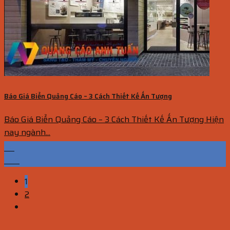
Báo Giá Biển Quảng Cáo – 3 Cách Thiết Kế Ấn Tượng
Báo Giá Biển Quảng Cáo – 3 Cách Thiết Kế Ấn Tượng Hiện
nay ngành...
24
Th6
1
2