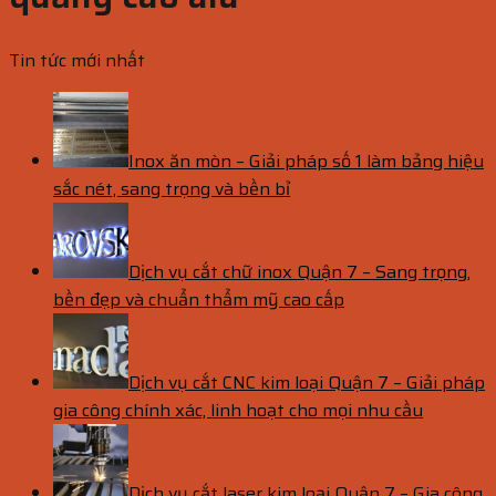
Tin tức mới nhất
Inox ăn mòn – Giải pháp số 1 làm bảng hiệu
sắc nét, sang trọng và bền bỉ
Dịch vụ cắt chữ inox Quận 7 – Sang trọng,
bền đẹp và chuẩn thẩm mỹ cao cấp
Dịch vụ cắt CNC kim loại Quận 7 – Giải pháp
gia công chính xác, linh hoạt cho mọi nhu cầu
Dịch vụ cắt laser kim loại Quận 7 – Gia công