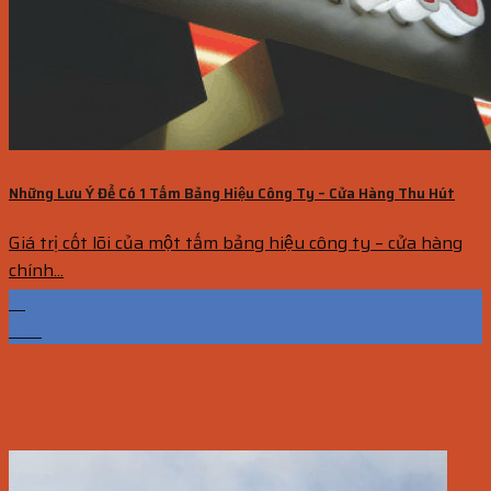
Những Lưu Ý Để Có 1 Tấm Bảng Hiệu Công Ty – Cửa Hàng Thu Hút
Giá trị cốt lõi của một tấm bảng hiệu công ty – cửa hàng
chính...
31
Th8