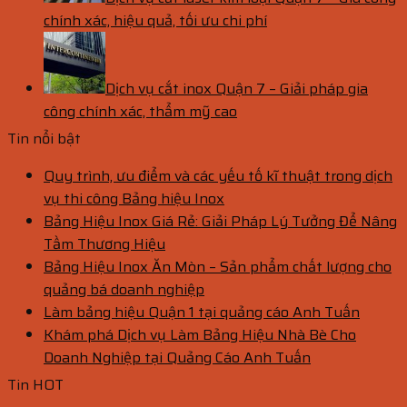
chính xác, hiệu quả, tối ưu chi phí
Dịch vụ cắt inox Quận 7 – Giải pháp gia
công chính xác, thẩm mỹ cao
Tin nổi bật
Quy trình, ưu điểm và các yếu tố kĩ thuật trong dịch
vụ thi công Bảng hiệu Inox
Bảng Hiệu Inox Giá Rẻ: Giải Pháp Lý Tưởng Để Nâng
Tầm Thương Hiệu
Bảng Hiệu Inox Ăn Mòn – Sản phẩm chất lượng cho
quảng bá doanh nghiệp
Làm bảng hiệu Quận 1 tại quảng cáo Anh Tuấn
Khám phá Dịch vụ Làm Bảng Hiệu Nhà Bè Cho
Doanh Nghiệp tại Quảng Cáo Anh Tuấn
Tin HOT