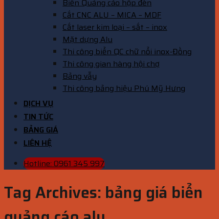
Biển Quảng cáo hộp đèn
Cắt CNC ALU – MICA – MDF
Cắt laser kim loại – sắt – inox
Mặt dựng Alu
Thi công biển QC chữ nổi inox-Đồng
Thi công gian hàng hội chợ
Bảng vẫy
Thi công bảng hiệu Phú Mỹ Hưng
DỊCH VỤ
TIN TỨC
BẢNG GIÁ
LIÊN HỆ
Hotline: 0961 345 997
Tag Archives:
bảng giá biển
quảng cáo alu