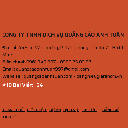
CÔNG TY TNHH DỊCH VỤ QUẢNG CÁO ANH TUẤN
Địa chỉ:
445 Lê Văn Lương, P. Tân phong - Quận 7 - Hồ Chí
Minh
Điện thoại:
0961 345 997 - 0989 25 03 97
Email:
quangcaoanhtuan997@gmail.com
Website :
quangcaoanhtuan.com - banghieugiarehcm.vn
⭐ ID Bài Viết:
53
TRANG CHỦ
GIỚI THIỆU
DỰ ÁN
DỊCH VỤ
TIN TỨC
BẢNG GIÁ
LIÊN HỆ