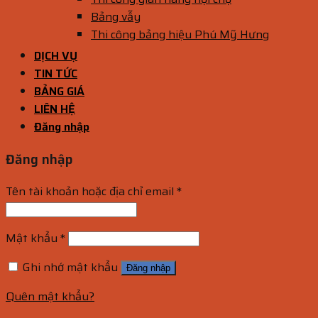
Bảng vẫy
Thi công bảng hiệu Phú Mỹ Hưng
DỊCH VỤ
TIN TỨC
BẢNG GIÁ
LIÊN HỆ
Đăng nhập
Đăng nhập
Tên tài khoản hoặc địa chỉ email
*
Mật khẩu
*
Ghi nhớ mật khẩu
Đăng nhập
Quên mật khẩu?