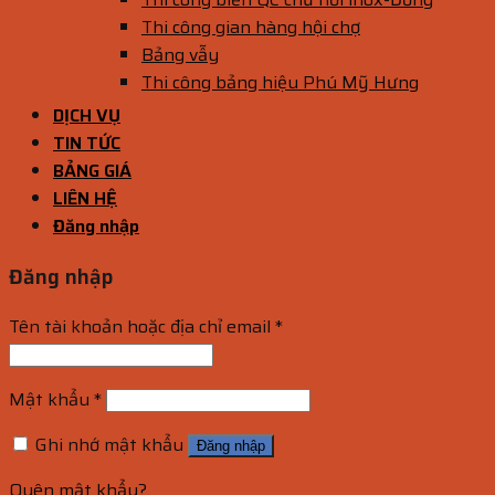
Thi công gian hàng hội chợ
Bảng vẫy
Thi công bảng hiệu Phú Mỹ Hưng
DỊCH VỤ
TIN TỨC
BẢNG GIÁ
LIÊN HỆ
Đăng nhập
Đăng nhập
Tên tài khoản hoặc địa chỉ email
*
Mật khẩu
*
Ghi nhớ mật khẩu
Đăng nhập
Quên mật khẩu?