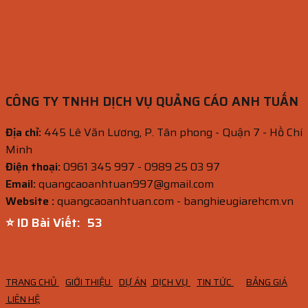
CÔNG TY TNHH DỊCH VỤ QUẢNG CÁO ANH TUẤN
Địa chỉ:
445 Lê Văn Lương, P. Tân phong - Quận 7 - Hồ Chí
Minh
Điện thoại:
0961 345 997 - 0989 25 03 97
Email:
quangcaoanhtuan997@gmail.com
Website :
quangcaoanhtuan.com - banghieugiarehcm.vn
⭐ ID Bài Viết:
53
TRANG CHỦ
GIỚI THIỆU
DỰ ÁN
DỊCH VỤ
TIN TỨC
BẢNG GIÁ
LIÊN HỆ