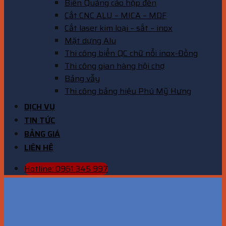
Biển Quảng cáo hộp đèn
Cắt CNC ALU – MICA – MDF
Cắt laser kim loại – sắt – inox
Mặt dựng Alu
Thi công biển QC chữ nổi inox-Đồng
Thi công gian hàng hội chợ
Bảng vẫy
Thi công bảng hiệu Phú Mỹ Hưng
DỊCH VỤ
TIN TỨC
BẢNG GIÁ
LIÊN HỆ
Hotline: 0961 345 997