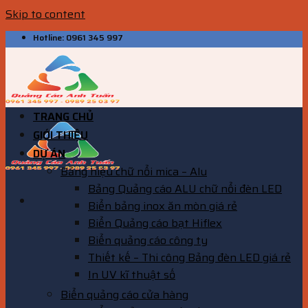
Skip to content
Hotline: 0961 345 997
TRANG CHỦ
GIỚI THIỆU
DỰ ÁN
Bảng hiệu chữ nổi mica – Alu
Bảng Quảng cáo ALU chữ nổi đèn LED
Biển bảng inox ăn mòn giá rẻ
Biển Quảng cáo bạt Hiflex
Biển quảng cáo công ty
Thiết kế – Thi công Bảng đèn LED giá rẻ
In UV kĩ thuật số
Biển quảng cáo cửa hàng