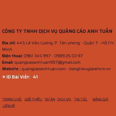
CÔNG TY TNHH DỊCH VỤ QUẢNG CÁO ANH TUẤN
Địa chỉ:
445 Lê Văn Lương, P. Tân phong - Quận 7 - Hồ Chí
Minh
Điện thoại:
0961 345 997 - 0989 25 03 97
Email:
quangcaoanhtuan997@gmail.com
Website :
quangcaoanhtuan.com - banghieugiarehcm.vn
⭐ ID Bài Viết:
40
TRANG CHỦ
GIỚI THIỆU
DỰ ÁN
DỊCH VỤ
TIN TỨC
BẢNG GIÁ
LIÊN HỆ