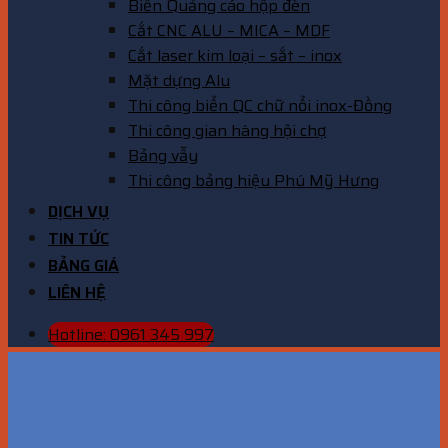
Biển Quảng cáo hộp đèn
Cắt CNC ALU – MICA – MDF
Cắt laser kim loại – sắt – inox
Mặt dựng Alu
Thi công biển QC chữ nổi inox-Đồng
Thi công gian hàng hội chợ
Bảng vẫy
Thi công bảng hiệu Phú Mỹ Hưng
DỊCH VỤ
TIN TỨC
BẢNG GIÁ
LIÊN HỆ
Hotline: 0961 345 997