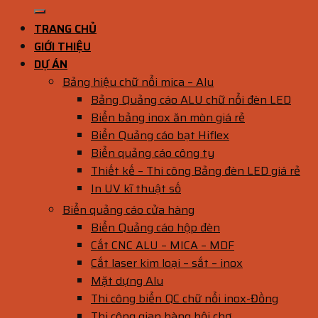
TRANG CHỦ
GIỚI THIỆU
DỰ ÁN
Bảng hiệu chữ nổi mica – Alu
Bảng Quảng cáo ALU chữ nổi đèn LED
Biển bảng inox ăn mòn giá rẻ
Biển Quảng cáo bạt Hiflex
Biển quảng cáo công ty
Thiết kế – Thi công Bảng đèn LED giá rẻ
In UV kĩ thuật số
Biển quảng cáo cửa hàng
Biển Quảng cáo hộp đèn
Cắt CNC ALU – MICA – MDF
Cắt laser kim loại – sắt – inox
Mặt dựng Alu
Thi công biển QC chữ nổi inox-Đồng
Thi công gian hàng hội chợ