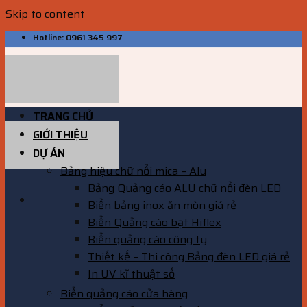
Skip to content
Hotline: 0961 345 997
TRANG CHỦ
GIỚI THIỆU
DỰ ÁN
Bảng hiệu chữ nổi mica – Alu
Bảng Quảng cáo ALU chữ nổi đèn LED
Biển bảng inox ăn mòn giá rẻ
Biển Quảng cáo bạt Hiflex
Biển quảng cáo công ty
Thiết kế – Thi công Bảng đèn LED giá rẻ
In UV kĩ thuật số
Biển quảng cáo cửa hàng