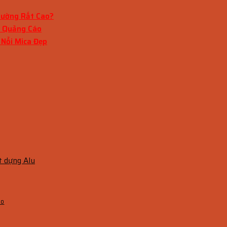
hường Rất Cao?
x Quảng Cáo
 Nổi Mica Đẹp
t dựng Alu
áo