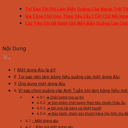
Tại Sao Chi Phí Làm Biển Quảng Cáo Ngoài Trời T
Gia Công Chữ Inox Theo Yêu Cầu | Cắt Chữ Nổi Ino
Các Tiêu Chí Để Đánh Giá Một Biển Quảng Cáo Chữ
Nội Dung
Mặt dựng Alu là gì?
Tại sao nên làm bảng hiệu quảng cáo mặt dựng Alu
Ứng dụng mặt dựng Alu
Vì sao chọn quảng cáo Anh Tuấn khi làm bảng hiệu mặ
➡ Chất lượng tạo uy tín
➡ Sản phẩm chất lượng theo tiêu chuẩn Châu Âu
➡ Đội ngũ tài năng và nhiệt huyết
➡ Bảo hành, chăm sóc khách hàng tận tình chu đ
– Mặt dựng alu
– Báo giá mặt dựng alu