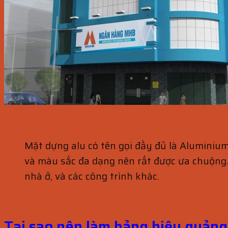
Mặt dựng alu có tên gọi đầy đủ là Aluminiu
và màu sắc đa dạng nên rất được ưa chuộng.
nhà ở, và các công trình khác.
Tại sao nên làm bảng hiệu quảng