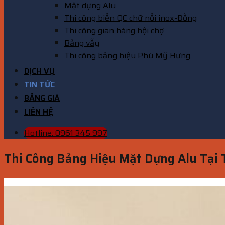
Mặt dựng Alu
Thi công biển QC chữ nổi inox-Đồng
Thi công gian hàng hội chợ
Bảng vẫy
Thi công bảng hiệu Phú Mỹ Hưng
DỊCH VỤ
TIN TỨC
BẢNG GIÁ
LIÊN HỆ
Hotline: 0961 345 997
Thi Công Bảng Hiệu Mặt Dựng Alu Tại