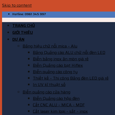
Skip to content
Hotline: 0961 345 997
TRANG CHỦ
GIỚI THIỆU
DỰ ÁN
Bảng hiệu chữ nổi mica – Alu
Bảng Quảng cáo ALU chữ nổi đèn LED
Biển bảng inox ăn mòn giá rẻ
Biển Quảng cáo bạt Hiflex
Biển quảng cáo công ty
Thiết kế – Thi công Bảng đèn LED giá rẻ
In UV kĩ thuật số
Biển quảng cáo cửa hàng
Biển Quảng cáo hộp đèn
Cắt CNC ALU – MICA – MDF
Cắt laser kim loại – sắt – inox