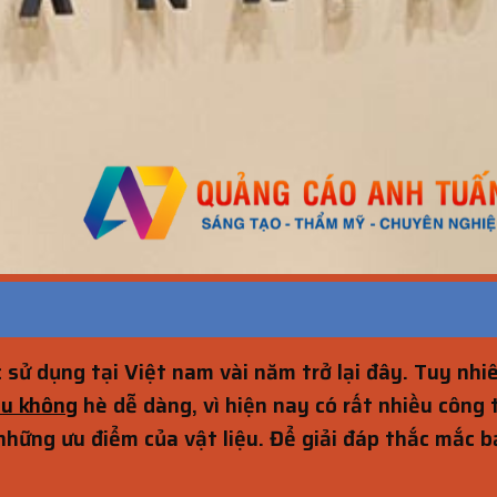
 sử dụng tại Việt nam vài năm trở lại đây. Tuy nhiê
lu không
hè dễ dàng, vì hiện nay có rất nhiều công 
hững ưu điểm của vật liệu. Để giải đáp thắc mắc bạ