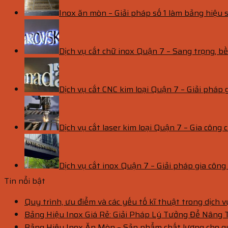
Inox ăn mòn – Giải pháp số 1 làm bảng hiệu s
Dịch vụ cắt chữ inox Quận 7 – Sang trọng, 
Dịch vụ cắt CNC kim loại Quận 7 – Giải pháp 
Dịch vụ cắt laser kim loại Quận 7 – Gia công c
Dịch vụ cắt inox Quận 7 – Giải pháp gia côn
Tin nổi bật
Quy trình, ưu điểm và các yếu tố kĩ thuật trong dịch 
Bảng Hiệu Inox Giá Rẻ: Giải Pháp Lý Tưởng Để Nâng
Bảng Hiệu Inox Ăn Mòn – Sản phẩm chất lượng cho 