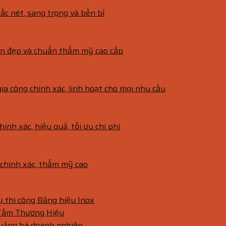
ắc nét, sang trọng và bền bỉ
bền đẹp và chuẩn thẩm mỹ cao cấp
gia công chính xác, linh hoạt cho mọi nhu cầu
hính xác, hiệu quả, tối ưu chi phí
g chính xác, thẩm mỹ cao
vụ thi công Bảng hiệu Inox
 Tầm Thương Hiệu
quảng bá doanh nghiệp