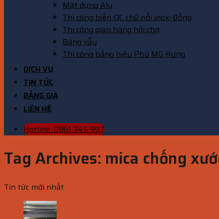
Mặt dựng Alu
Thi công biển QC chữ nổi inox-Đồng
Thi công gian hàng hội chợ
Bảng vẫy
Thi công bảng hiệu Phú Mỹ Hưng
DỊCH VỤ
TIN TỨC
BẢNG GIÁ
LIÊN HỆ
Hotline: 0961 345 997
Tag Archives:
mica chống xướ
Tin tức mới nhất