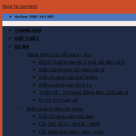
Skip to content
Hotline: 0961 345 997
TRANG CHỦ
GIỚI THIỆU
DỰ ÁN
Bảng hiệu chữ nổi mica – Alu
Bảng Quảng cáo ALU chữ nổi đèn LED
Biển bảng inox ăn mòn giá rẻ
Biển Quảng cáo bạt Hiflex
Biển quảng cáo công ty
Thiết kế – Thi công Bảng đèn LED giá rẻ
In UV kĩ thuật số
Biển quảng cáo cửa hàng
Biển Quảng cáo hộp đèn
Cắt CNC ALU – MICA – MDF
Cắt laser kim loại – sắt – inox