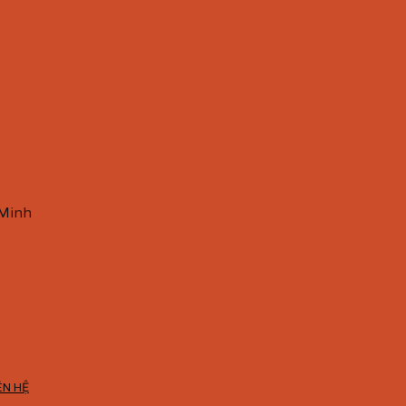
 Minh
ÊN HỆ