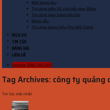
Mặt dựng Alu
Thi công biển QC chữ nổi inox-Đồng
Thi công gian hàng hội chợ
Bảng vẫy
Thi công bảng hiệu Phú Mỹ Hưng
DỊCH VỤ
TIN TỨC
BẢNG GIÁ
LIÊN HỆ
Hotline: 0961 345 997
Tag Archives:
công ty quảng 
Tin tức mới nhất