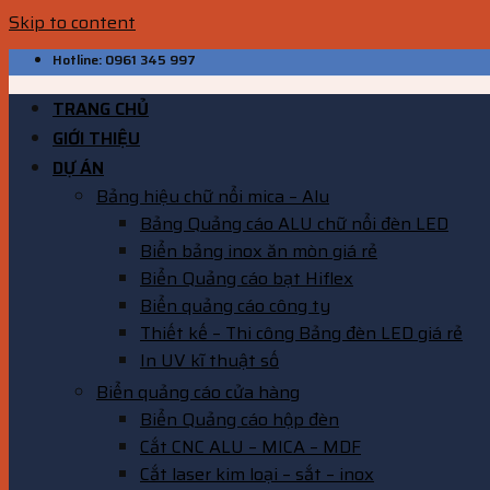
Skip to content
Hotline: 0961 345 997
TRANG CHỦ
GIỚI THIỆU
DỰ ÁN
Bảng hiệu chữ nổi mica – Alu
Bảng Quảng cáo ALU chữ nổi đèn LED
Biển bảng inox ăn mòn giá rẻ
Biển Quảng cáo bạt Hiflex
Biển quảng cáo công ty
Thiết kế – Thi công Bảng đèn LED giá rẻ
In UV kĩ thuật số
Biển quảng cáo cửa hàng
Biển Quảng cáo hộp đèn
Cắt CNC ALU – MICA – MDF
Cắt laser kim loại – sắt – inox