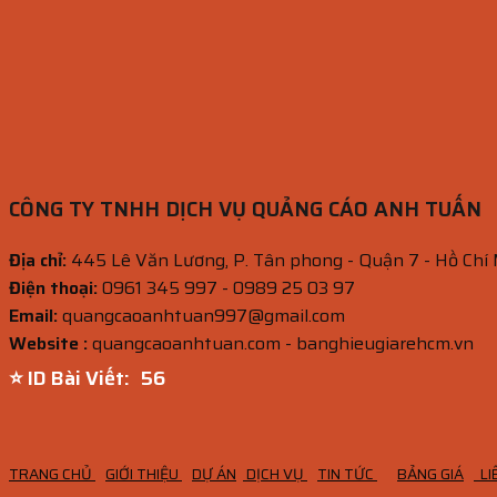
CÔNG TY TNHH DỊCH VỤ QUẢNG CÁO ANH TUẤN
Địa chỉ:
445 Lê Văn Lương, P. Tân phong - Quận 7 - Hồ Chí
Điện thoại:
0961 345 997 - 0989 25 03 97
Email:
quangcaoanhtuan997@gmail.com
Website :
quangcaoanhtuan.com - banghieugiarehcm.vn
⭐ ID Bài Viết:
55
TRANG CHỦ
GIỚI THIỆU
DỰ ÁN
DỊCH VỤ
TIN TỨC
BẢNG GIÁ
LI