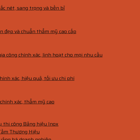
ắc nét, sang trọng và bền bỉ
bền đẹp và chuẩn thẩm mỹ cao cấp
gia công chính xác, linh hoạt cho mọi nhu cầu
hính xác, hiệu quả, tối ưu chi phí
g chính xác, thẩm mỹ cao
vụ thi công Bảng hiệu Inox
 Tầm Thương Hiệu
quảng bá doanh nghiệp