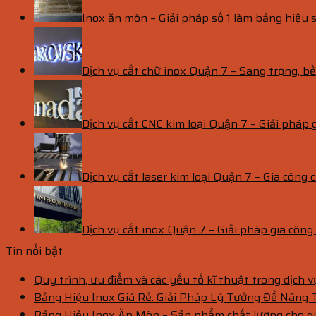
Inox ăn mòn – Giải pháp số 1 làm bảng hiệu s
Dịch vụ cắt chữ inox Quận 7 – Sang trọng, 
Dịch vụ cắt CNC kim loại Quận 7 – Giải pháp 
Dịch vụ cắt laser kim loại Quận 7 – Gia công c
Dịch vụ cắt inox Quận 7 – Giải pháp gia côn
Tin nổi bật
Quy trình, ưu điểm và các yếu tố kĩ thuật trong dịch 
Bảng Hiệu Inox Giá Rẻ: Giải Pháp Lý Tưởng Để Nâng
Bảng Hiệu Inox Ăn Mòn – Sản phẩm chất lượng cho 