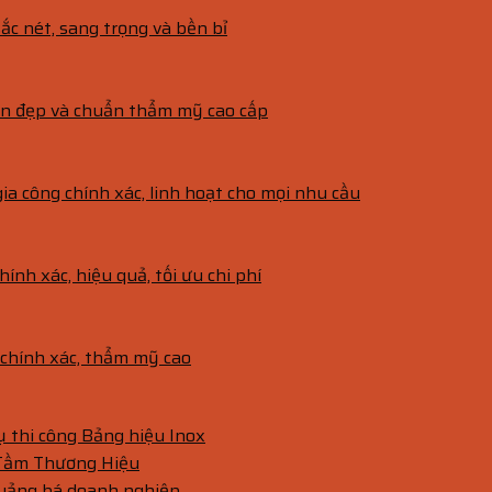
ắc nét, sang trọng và bền bỉ
bền đẹp và chuẩn thẩm mỹ cao cấp
gia công chính xác, linh hoạt cho mọi nhu cầu
hính xác, hiệu quả, tối ưu chi phí
g chính xác, thẩm mỹ cao
vụ thi công Bảng hiệu Inox
 Tầm Thương Hiệu
quảng bá doanh nghiệp