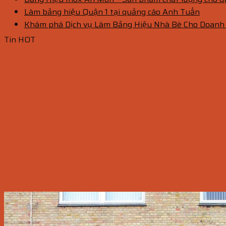
Làm bảng hiệu Quận 1 tại quảng cáo Anh Tuấn
Khám phá Dịch vụ Làm Bảng Hiệu Nhà Bè Cho Doanh
Tin HOT