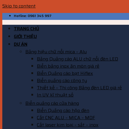
Skip to content
Hotline: 0961 345 997
TRANG CHỦ
GIỚI THIỆU
DỰ ÁN
Bảng hiệu chữ nổi mica – Alu
Bảng Quảng cáo ALU chữ nổi đèn LED
Biển bảng inox ăn mòn giá rẻ
Biển Quảng cáo bạt Hiflex
Biển quảng cáo công ty
Thiết kế – Thi công Bảng đèn LED giá rẻ
In UV kĩ thuật số
Biển quảng cáo cửa hàng
Biển Quảng cáo hộp đèn
Cắt CNC ALU – MICA – MDF
Cắt laser kim loại – sắt – inox