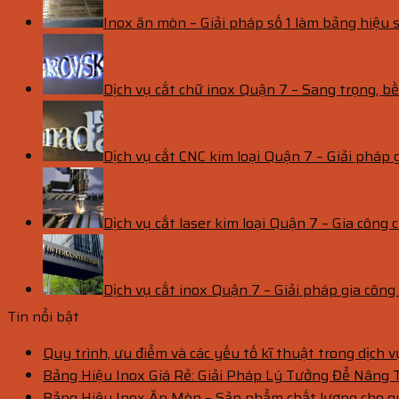
Inox ăn mòn – Giải pháp số 1 làm bảng hiệu s
Dịch vụ cắt chữ inox Quận 7 – Sang trọng, 
Dịch vụ cắt CNC kim loại Quận 7 – Giải pháp 
Dịch vụ cắt laser kim loại Quận 7 – Gia công c
Dịch vụ cắt inox Quận 7 – Giải pháp gia côn
Tin nổi bật
Quy trình, ưu điểm và các yếu tố kĩ thuật trong dịch 
Bảng Hiệu Inox Giá Rẻ: Giải Pháp Lý Tưởng Để Nâng
Bảng Hiệu Inox Ăn Mòn – Sản phẩm chất lượng cho 