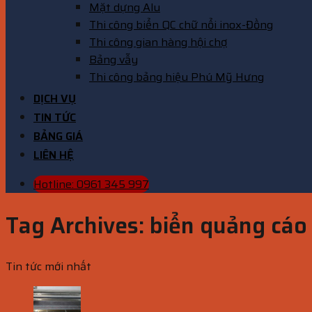
Mặt dựng Alu
Thi công biển QC chữ nổi inox-Đồng
Thi công gian hàng hội chợ
Bảng vẫy
Thi công bảng hiệu Phú Mỹ Hưng
DỊCH VỤ
TIN TỨC
BẢNG GIÁ
LIÊN HỆ
Hotline: 0961 345 997
Tag Archives:
biển quảng cáo
Tin tức mới nhất