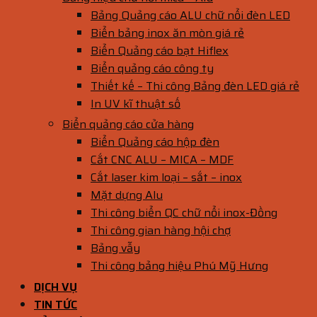
Bảng Quảng cáo ALU chữ nổi đèn LED
Biển bảng inox ăn mòn giá rẻ
Biển Quảng cáo bạt Hiflex
Biển quảng cáo công ty
Thiết kế – Thi công Bảng đèn LED giá rẻ
In UV kĩ thuật số
Biển quảng cáo cửa hàng
Biển Quảng cáo hộp đèn
Cắt CNC ALU – MICA – MDF
Cắt laser kim loại – sắt – inox
Mặt dựng Alu
Thi công biển QC chữ nổi inox-Đồng
Thi công gian hàng hội chợ
Bảng vẫy
Thi công bảng hiệu Phú Mỹ Hưng
DỊCH VỤ
TIN TỨC