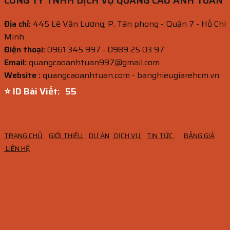
CÔNG TY TNHH DỊCH VỤ QUẢNG CÁO ANH TUẤN
Địa chỉ:
445 Lê Văn Lương, P. Tân phong - Quận 7 - Hồ Chí
Minh
Điện thoại:
0961 345 997 - 0989 25 03 97
Email:
quangcaoanhtuan997@gmail.com
Website :
quangcaoanhtuan.com - banghieugiarehcm.vn
⭐ ID Bài Viết:
53
TRANG CHỦ
GIỚI THIỆU
DỰ ÁN
DỊCH VỤ
TIN TỨC
BẢNG GIÁ
LIÊN HỆ