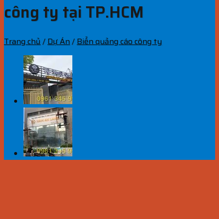
công ty tại TP.HCM
Trang chủ
/
Dự Án
/
Biển quảng cáo công ty