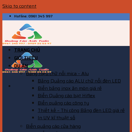
Skip to content
Hotline: 0961 345 997
TRANG CHỦ
GIỚI THIỆU
DỰ ÁN
Bảng hiệu chữ nổi mica – Alu
Bảng Quảng cáo ALU chữ nổi đèn LED
Biển bảng inox ăn mòn giá rẻ
Biển Quảng cáo bạt Hiflex
Biển quảng cáo công ty
Thiết kế – Thi công Bảng đèn LED giá rẻ
In UV kĩ thuật số
Biển quảng cáo cửa hàng