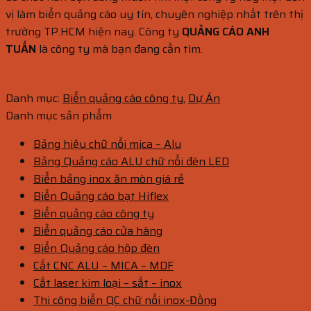
vị làm biển quảng cáo uy tín, chuyên nghiệp nhất trên thị
trường TP.HCM hiện nay. Công ty
QUẢNG CÁO ANH
TUẤN
là công ty mà bạn đang cần tìm.
Danh mục:
Biển quảng cáo công ty
,
Dự Án
Danh mục sản phẩm
Bảng hiệu chữ nổi mica – Alu
Bảng Quảng cáo ALU chữ nổi đèn LED
Biển bảng inox ăn mòn giá rẻ
Biển Quảng cáo bạt Hiflex
Biển quảng cáo công ty
Biển quảng cáo cửa hàng
Biển Quảng cáo hộp đèn
Cắt CNC ALU – MICA – MDF
Cắt laser kim loại – sắt – inox
Thi công biển QC chữ nổi inox-Đồng