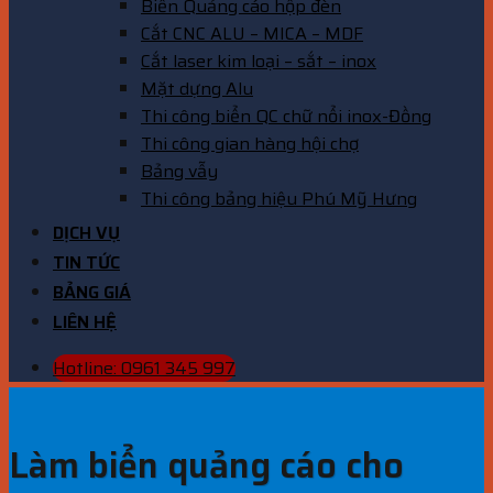
Biển Quảng cáo hộp đèn
Cắt CNC ALU – MICA – MDF
Cắt laser kim loại – sắt – inox
Mặt dựng Alu
Thi công biển QC chữ nổi inox-Đồng
Thi công gian hàng hội chợ
Bảng vẫy
Thi công bảng hiệu Phú Mỹ Hưng
DỊCH VỤ
TIN TỨC
BẢNG GIÁ
LIÊN HỆ
Hotline: 0961 345 997
Làm biển quảng cáo cho