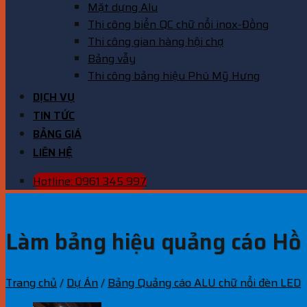
Mặt dựng Alu
Thi công biển QC chữ nổi inox-Đồng
Thi công gian hàng hội chợ
Bảng vẫy
Thi công bảng hiệu Phú Mỹ Hưng
DỊCH VỤ
TIN TỨC
BẢNG GIÁ
LIÊN HỆ
Hotline: 0961 345 997
Làm bảng hiệu quảng cáo Hồ 
Trang chủ
/
Dự Án
/
Bảng Quảng cáo ALU chữ nổi đèn LED