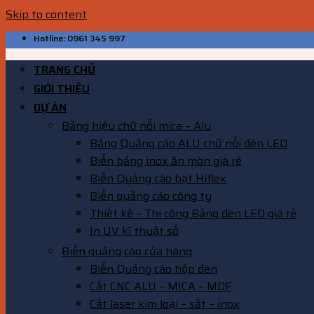
Skip to content
Hotline: 0961 345 997
TRANG CHỦ
GIỚI THIỆU
DỰ ÁN
Bảng hiệu chữ nổi mica – Alu
Bảng Quảng cáo ALU chữ nổi đèn LED
Biển bảng inox ăn mòn giá rẻ
Biển Quảng cáo bạt Hiflex
Biển quảng cáo công ty
Thiết kế – Thi công Bảng đèn LED giá rẻ
In UV kĩ thuật số
Biển quảng cáo cửa hàng
Biển Quảng cáo hộp đèn
Cắt CNC ALU – MICA – MDF
Cắt laser kim loại – sắt – inox