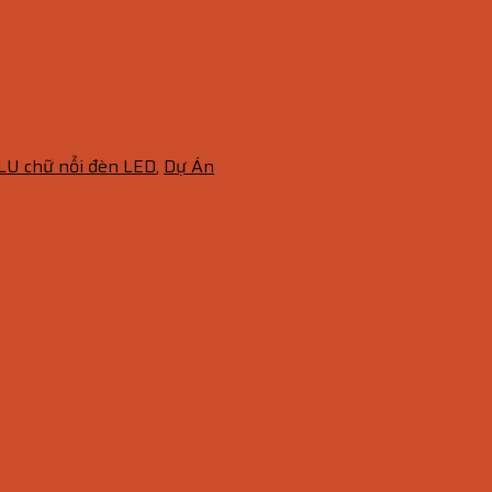
LU chữ nổi đèn LED
,
Dự Án