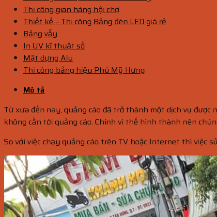
Thi công gian hàng hội chợ
Thiết kế – Thi công Bảng đèn LED giá rẻ
Bảng vẫy
In UV kĩ thuật số
Mặt dựng Alu
Thi công bảng hiệu Phú Mỹ Hưng
Mô tả
Từ xưa đến nay, quảng cáo đã trở thành một dịch vụ được n
không cần tới quảng cáo. Chính vì thế hình thành nên chú
So với việc chạy quảng cáo trên TV hoặc Internet thì việc sử