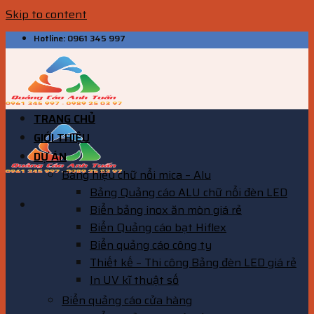
Skip to content
Hotline: 0961 345 997
TRANG CHỦ
GIỚI THIỆU
DỰ ÁN
Bảng hiệu chữ nổi mica – Alu
Bảng Quảng cáo ALU chữ nổi đèn LED
Biển bảng inox ăn mòn giá rẻ
Biển Quảng cáo bạt Hiflex
Biển quảng cáo công ty
Thiết kế – Thi công Bảng đèn LED giá rẻ
In UV kĩ thuật số
Biển quảng cáo cửa hàng