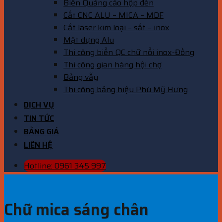
Biển Quảng cáo hộp đèn
Cắt CNC ALU – MICA – MDF
Cắt laser kim loại – sắt – inox
Mặt dựng Alu
Thi công biển QC chữ nổi inox-Đồng
Thi công gian hàng hội chợ
Bảng vẫy
Thi công bảng hiệu Phú Mỹ Hưng
DỊCH VỤ
TIN TỨC
BẢNG GIÁ
LIÊN HỆ
Hotline: 0961 345 997
Chữ mica sáng chân