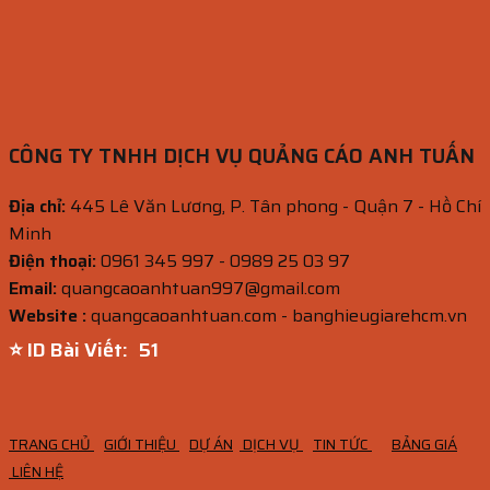
CÔNG TY TNHH DỊCH VỤ QUẢNG CÁO ANH TUẤN
Địa chỉ:
445 Lê Văn Lương, P. Tân phong - Quận 7 - Hồ Chí
Minh
Điện thoại:
0961 345 997 - 0989 25 03 97
Email:
quangcaoanhtuan997@gmail.com
Website :
quangcaoanhtuan.com - banghieugiarehcm.vn
⭐ ID Bài Viết:
50
TRANG CHỦ
GIỚI THIỆU
DỰ ÁN
DỊCH VỤ
TIN TỨC
BẢNG GIÁ
LIÊN HỆ