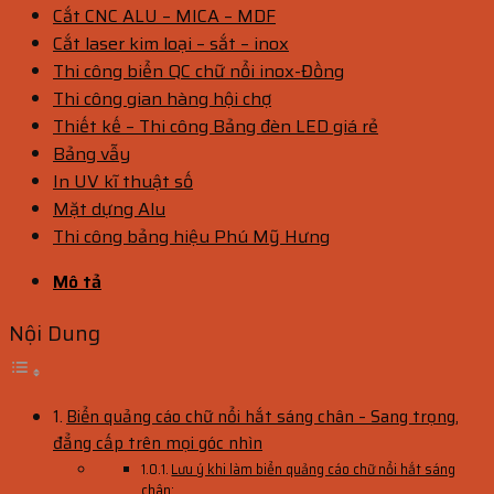
Cắt CNC ALU – MICA – MDF
Cắt laser kim loại – sắt – inox
Thi công biển QC chữ nổi inox-Đồng
Thi công gian hàng hội chợ
Thiết kế – Thi công Bảng đèn LED giá rẻ
Bảng vẫy
In UV kĩ thuật số
Mặt dựng Alu
Thi công bảng hiệu Phú Mỹ Hưng
Mô tả
Nội Dung
Biển quảng cáo chữ nổi hắt sáng chân – Sang trọng,
đẳng cấp trên mọi góc nhìn
Lưu ý khi làm biển quảng cáo chữ nổi hắt sáng
chân: