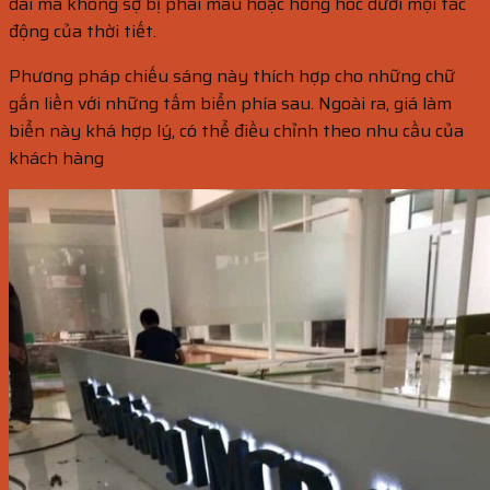
dài mà không sợ bị phai màu hoặc hỏng hóc dưới mọi tác
động của thời tiết.
Phương pháp chiếu sáng này thích hợp cho những chữ
gắn liền với những tấm biển phía sau. Ngoài ra, giá làm
biển này khá hợp lý, có thể điều chỉnh theo nhu cầu của
khách hàng