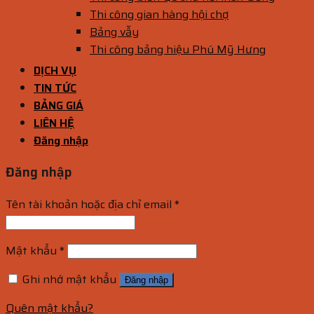
Thi công gian hàng hội chợ
Bảng vẫy
Thi công bảng hiệu Phú Mỹ Hưng
DỊCH VỤ
TIN TỨC
BẢNG GIÁ
LIÊN HỆ
Đăng nhập
Đăng nhập
Tên tài khoản hoặc địa chỉ email
*
Mật khẩu
*
Ghi nhớ mật khẩu
Đăng nhập
Quên mật khẩu?