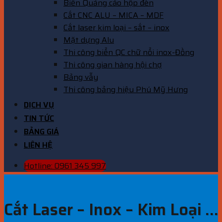
Biển Quảng cáo hộp đèn
Cắt CNC ALU – MICA – MDF
Cắt laser kim loại – sắt – inox
Mặt dựng Alu
Thi công biển QC chữ nổi inox-Đồng
Thi công gian hàng hội chợ
Bảng vẫy
Thi công bảng hiệu Phú Mỹ Hưng
DỊCH VỤ
TIN TỨC
BẢNG GIÁ
LIÊN HỆ
Hotline: 0961 345 997
Cắt Laser – Inox – Kim Loại …