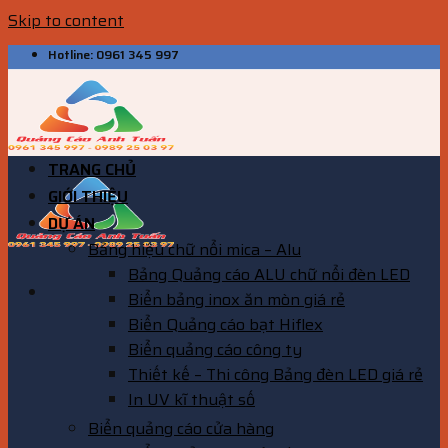
Skip to content
Hotline: 0961 345 997
TRANG CHỦ
GIỚI THIỆU
DỰ ÁN
Bảng hiệu chữ nổi mica – Alu
Bảng Quảng cáo ALU chữ nổi đèn LED
Biển bảng inox ăn mòn giá rẻ
Biển Quảng cáo bạt Hiflex
Biển quảng cáo công ty
Thiết kế – Thi công Bảng đèn LED giá rẻ
In UV kĩ thuật số
Biển quảng cáo cửa hàng