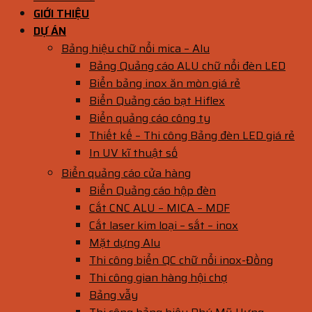
GIỚI THIỆU
DỰ ÁN
Bảng hiệu chữ nổi mica – Alu
Bảng Quảng cáo ALU chữ nổi đèn LED
Biển bảng inox ăn mòn giá rẻ
Biển Quảng cáo bạt Hiflex
Biển quảng cáo công ty
Thiết kế – Thi công Bảng đèn LED giá rẻ
In UV kĩ thuật số
Biển quảng cáo cửa hàng
Biển Quảng cáo hộp đèn
Cắt CNC ALU – MICA – MDF
Cắt laser kim loại – sắt – inox
Mặt dựng Alu
Thi công biển QC chữ nổi inox-Đồng
Thi công gian hàng hội chợ
Bảng vẫy