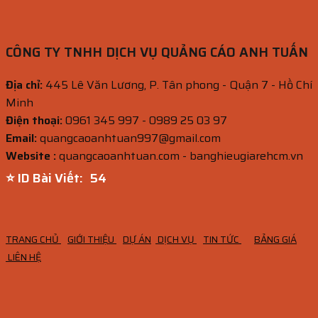
CÔNG TY TNHH DỊCH VỤ QUẢNG CÁO ANH TUẤN
Địa chỉ:
445 Lê Văn Lương, P. Tân phong - Quận 7 - Hồ Chí
Minh
Điện thoại:
0961 345 997 - 0989 25 03 97
Email:
quangcaoanhtuan997@gmail.com
Website :
quangcaoanhtuan.com - banghieugiarehcm.vn
⭐ ID Bài Viết:
53
TRANG CHỦ
GIỚI THIỆU
DỰ ÁN
DỊCH VỤ
TIN TỨC
BẢNG GIÁ
LIÊN HỆ