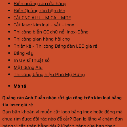
Biển quảng cáo cửa hàng
Biển Quảng cáo hộp đèn
Cắt CNC ALU – MICA – MDF
Cắt laser kim loại – sắt – inox
Thi công biển QC chữ nổi inox-Đồng
Thi công gian hàng hội chợ
Thiết kế – Thi công Bảng đèn LED giá rẻ
Bảng vẫy
In UV kĩ thuật số
Mặt dựng Alu
Thi công bảng hiệu Phú Mỹ Hưng
Mô tả
Quảng cáo Anh Tuấn nhận cắt gia công trên kim loại bằng
tia laser giá rẻ.
Bạn băn khoăn vì muốn cắt logo bằng inox hoặc đồng mà
chưa tìm được đối tác nào để cắt? Bạn lo lắng vì chậm đơn
hàng vì cắt thép bằng dây? Khách hàng của bạn than