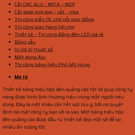
Cắt CNC ALU – MICA – MDF
Cắt laser kim loại – sắt – inox
Thi công biển QC chữ nổi inox-Đồng
Thi công gian hàng hội chợ
Thiết kế – Thi công Bảng đèn LED giá rẻ
Bảng vẫy
In UV kĩ thuật số
Mặt dựng Alu
Thi công bảng hiệu Phú Mỹ Hưng
Mô tả
Thiết kế bảng hiệu hộp đèn quảng cáo tốt sẽ giúp công ty
nâng được hình ảnh thương hiệu trong mắt người tiêu
dùng. Đây là một khâu cần hết sức lưu ý, bởi nó quyết
định bộ mặt công ty bạn sẽ ra sao. Một bảng hiệu hộp
đèn quảng cáo được đầu tư thiết kế đẹp mắt sẽ để lại
nhiều ấn tượng tốt.