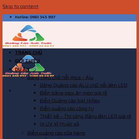
Skip to content
Hotline: 0961 345 997
TRANG CHỦ
GIỚI THIỆU
DỰ ÁN
Bảng hiệu chữ nổi mica – Alu
Bảng Quảng cáo ALU chữ nổi đèn LED
Biển bảng inox ăn mòn giá rẻ
Biển Quảng cáo bạt Hiflex
Biển quảng cáo công ty
Thiết kế – Thi công Bảng đèn LED giá rẻ
In UV kĩ thuật số
Biển quảng cáo cửa hàng