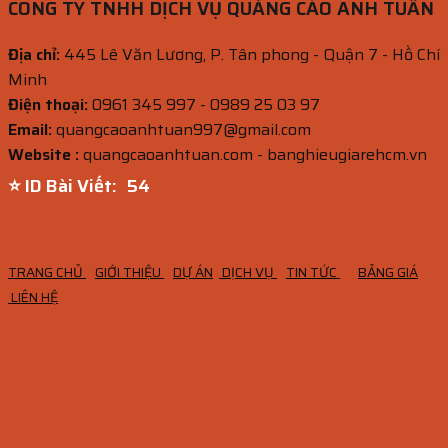
CÔNG TY TNHH DỊCH VỤ QUẢNG CÁO ANH TUẤN
Địa chỉ:
445 Lê Văn Lương, P. Tân phong - Quận 7 - Hồ Chí
Minh
Điện thoại:
0961 345 997 - 0989 25 03 97
Email:
quangcaoanhtuan997@gmail.com
Website :
quangcaoanhtuan.com - banghieugiarehcm.vn
⭐ ID Bài Viết:
53
TRANG CHỦ
GIỚI THIỆU
DỰ ÁN
DỊCH VỤ
TIN TỨC
BẢNG GIÁ
LIÊN HỆ