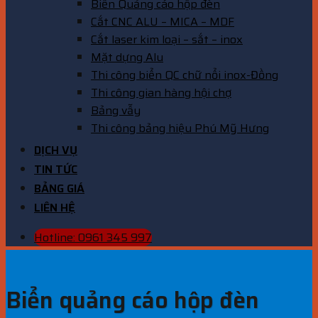
Biển Quảng cáo hộp đèn
Cắt CNC ALU – MICA – MDF
Cắt laser kim loại – sắt – inox
Mặt dựng Alu
Thi công biển QC chữ nổi inox-Đồng
Thi công gian hàng hội chợ
Bảng vẫy
Thi công bảng hiệu Phú Mỹ Hưng
DỊCH VỤ
TIN TỨC
BẢNG GIÁ
LIÊN HỆ
Hotline: 0961 345 997
Biển quảng cáo hộp đèn