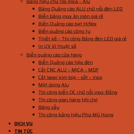
Bảng hiệu chữ nổi mica – Alu
Bảng Quảng cáo ALU chữ nổi đèn LED
Biển bảng inox ăn mòn giá rẻ
Biển Quảng cáo bạt Hiflex
Biển quảng cáo công ty
Thiết kế – Thi công Bảng đèn LED giá rẻ
In UV kĩ thuật số
Biển quảng cáo cửa hàng
Biển Quảng cáo hộp đèn
Cắt CNC ALU – MICA – MDF
Cắt laser kim loại – sắt – inox
Mặt dựng Alu
Thi công biển QC chữ nổi inox-Đồng
Thi công gian hàng hội chợ
Bảng vẫy
Thi công bảng hiệu Phú Mỹ Hưng
DỊCH VỤ
TIN TỨC