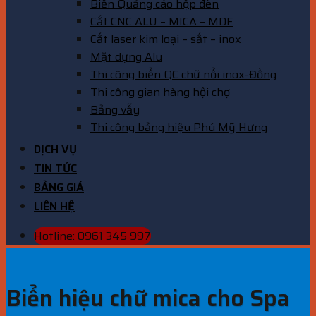
Biển Quảng cáo hộp đèn
Cắt CNC ALU – MICA – MDF
Cắt laser kim loại – sắt – inox
Mặt dựng Alu
Thi công biển QC chữ nổi inox-Đồng
Thi công gian hàng hội chợ
Bảng vẫy
Thi công bảng hiệu Phú Mỹ Hưng
DỊCH VỤ
TIN TỨC
BẢNG GIÁ
LIÊN HỆ
Hotline: 0961 345 997
Biển hiệu chữ mica cho Spa