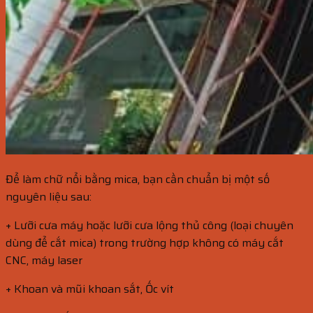
Để làm chữ nổi bằng mica, bạn cần chuẩn bị một số
nguyên liệu sau:
+ Lưỡi cưa máy hoặc lưỡi cưa lộng thủ công (loại chuyên
dùng để cắt mica) trong trường hợp không có máy cắt
CNC, máy laser
+ Khoan và mũi khoan sắt, Ốc vít