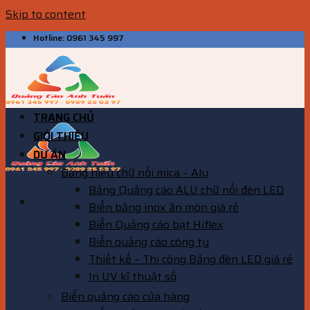
Skip to content
Hotline: 0961 345 997
TRANG CHỦ
GIỚI THIỆU
DỰ ÁN
Bảng hiệu chữ nổi mica – Alu
Bảng Quảng cáo ALU chữ nổi đèn LED
Biển bảng inox ăn mòn giá rẻ
Biển Quảng cáo bạt Hiflex
Biển quảng cáo công ty
Thiết kế – Thi công Bảng đèn LED giá rẻ
In UV kĩ thuật số
Biển quảng cáo cửa hàng