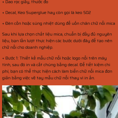
+ Dao rọc giấy, thước đo
+ Decal, Keo Superglue hay còn gọi là keo 502
+ Đèn cồn hoặc súng nhiệt dùng để uốn chân chữ nổi mica
Sau khi lựa chọn chất liệu mica, chuẩn bị đầy đủ nguyên
liệu, bạn lần lượt thực hiện các bước dưới đây để tạo nên
chữ nổi cho doanh nghiệp.
+ Bước 1: Thiết kế mẫu chữ nổi hoặc logo nổi trên máy
tính, sau đó in và cắt chúng bằng decal. Để tiết kiệm chi
phí, bạn có thể thực hiện cách làm biển chữ nổi mica đơn
giản bằng việc vẽ tay mẫu chữ nổi thay vì in ấn.