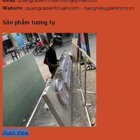
Email:
quangcaoanhtuan997@gmail.com
Website :
quangcaoanhtuan.com – banghieugiarehcm.vn
Sản phẩm tương tự
Quick View