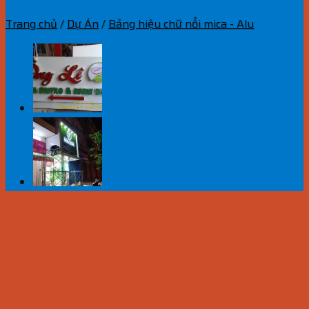
Trang chủ
/
Dự Án
/
Bảng hiệu chữ nổi mica - Alu