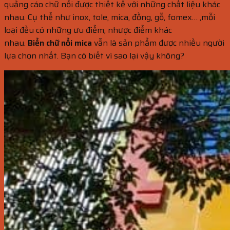
quảng cáo chữ nổi được thiết kế với những chất liệu khác
nhau. Cụ thể như inox, tole, mica, đồng, gỗ, fomex… ,mỗi
loại đều có những ưu điểm, nhược điểm khác
nhau.
Biển chữ nổi mica
vẫn là sản phẩm được nhiều người
lựa chọn nhất. Bạn có biết vì sao lại vậy không?