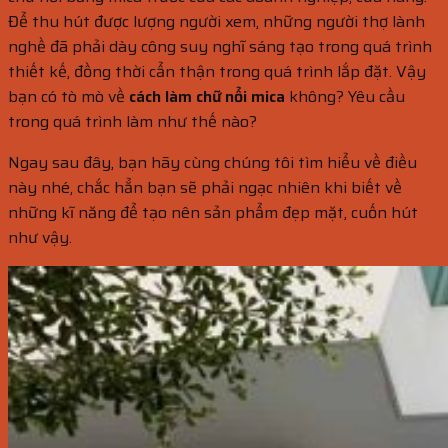
Để thu hút được lượng người xem, những người thợ lành
nghề đã phải dày công suy nghĩ sáng tạo trong quá trình
thiết kế, đồng thời cẩn thận trong quá trình lắp đặt. Vậy
bạn có tò mò về
cách làm chữ nổi mica
không? Yêu cầu
trong quá trình làm như thế nào?
Ngay sau đây, bạn hãy cùng chúng tôi tìm hiểu về điều
này nhé, chắc hẳn bạn sẽ phải ngạc nhiên khi biết về
những kĩ năng để tạo nên sản phẩm đẹp mặt, cuốn hút
như vậy.