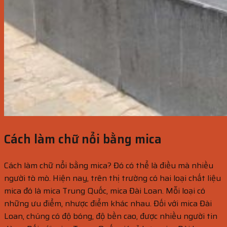
Cách làm chữ nổi bằng mica
Cách làm chữ nổi bằng mica? Đó có thể là điều mà nhiều
người tò mò. Hiện nay, trên thị trường có hai loại chất liệu
mica đó là mica Trung Quốc, mica Đài Loan. Mỗi loại có
những ưu điểm, nhược điểm khác nhau. Đối với mica Đài
Loan, chúng có độ bóng, độ bền cao, được nhiều người tin