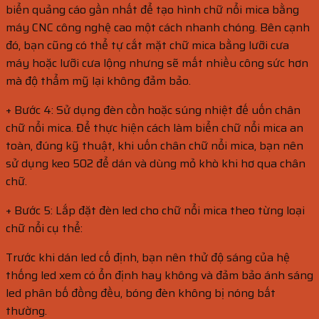
biển quảng cáo gần nhất để tạo hình chữ nổi mica bằng
máy CNC công nghệ cao một cách nhanh chóng. Bên cạnh
đó, bạn cũng có thể tự cắt mặt chữ mica bằng lưỡi cưa
máy hoặc lưỡi cưa lộng nhưng sẽ mất nhiều công sức hơn
mà độ thẩm mỹ lại không đảm bảo.
+ Bước 4: Sử dụng đèn cồn hoặc súng nhiệt đế uốn chân
chữ nổi mica. Để thực hiện cách làm biển chữ nổi mica an
toàn, đúng kỹ thuật, khi uốn chân chữ nổi mica, bạn nên
sử dụng keo 502 để dán và dùng mỏ khò khi hơ qua chân
chữ.
+ Bước 5: Lắp đặt đèn led cho chữ nổi mica theo từng loại
chữ nổi cụ thể:
Trước khi dán led cố định, bạn nên thử độ sáng của hệ
thống led xem có ổn định hay không và đảm bảo ánh sáng
led phân bố đồng đều, bóng đèn không bị nóng bất
thường.