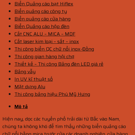
Biển Quảng cáo bạt Hiflex
Biển quảng cáo công ty
Biển quảng cáo cửa hàng
Biển Quảng cáo hộp đèn
Cắt CNC ALU – MICA – MDF
Cắt laser kim loại – sắt – inox
Thi công biển QC chữ nổi inox-Đồng
Thi công gian hàng hội chợ
Thiết kế – Thi công Bảng đèn LED giá rẻ
Bảng vẫy
In UV kĩ thuật số
Mặt dựng Alu
Thi công bảng hiệu Phú Mỹ Hưng
Mô tả
Hiện nay, dọc các tuyến phố trải dài từ Bắc vào Nam,
chúng ta không khó để tìm thấy những biển quảng cáo
chữ nổi bằng mica trước cửa các doanh nghiệp, cửa hàng.