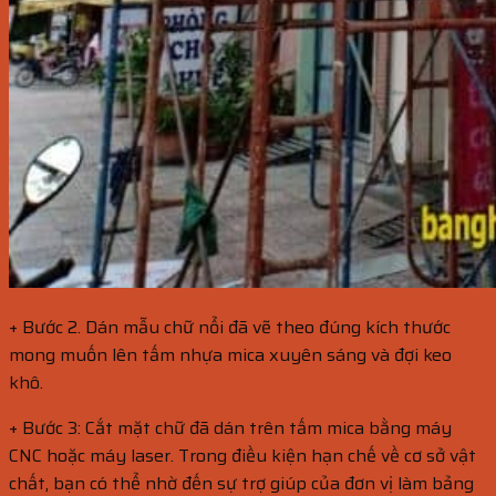
+ Bước 2. Dán mẫu chữ nổi đã vẽ theo đúng kích thước
mong muốn lên tấm nhựa mica xuyên sáng và đợi keo
khô.
+ Bước 3: Cắt mặt chữ đã dán trên tấm mica bằng máy
CNC hoặc máy laser. Trong điều kiện hạn chế về cơ sở vật
chất, bạn có thể nhờ đến sự trợ giúp của đơn vị làm bảng