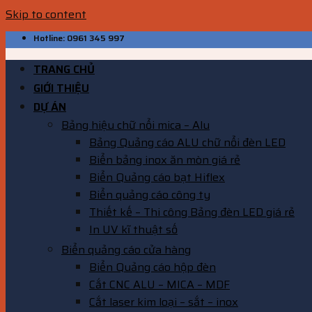
Skip to content
Hotline: 0961 345 997
TRANG CHỦ
GIỚI THIỆU
DỰ ÁN
Bảng hiệu chữ nổi mica – Alu
Bảng Quảng cáo ALU chữ nổi đèn LED
Biển bảng inox ăn mòn giá rẻ
Biển Quảng cáo bạt Hiflex
Biển quảng cáo công ty
Thiết kế – Thi công Bảng đèn LED giá rẻ
In UV kĩ thuật số
Biển quảng cáo cửa hàng
Biển Quảng cáo hộp đèn
Cắt CNC ALU – MICA – MDF
Cắt laser kim loại – sắt – inox