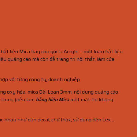
hất liệu Mica hay còn gọi là Acrylic – một loại chất liệu
u quảng cáo mà còn để trang trí nội thất, làm cửa
ợp với từng công ty, doanh nghiệp.
ống oxy hóa, mica Đài Loan 3mm, nội dung quảng cáo
 trong (nếu làm
bảng hiệu Mica
một mặt thì không
ác nhau như dán decal, chữ Inox, sử dụng dèn Lex…