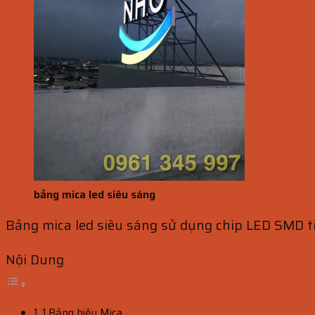
bảng mica led siêu sáng
Bảng mica led siêu sáng sử dụng chip LED SMD t
Nội Dung
1.Bảng hiệu Mica