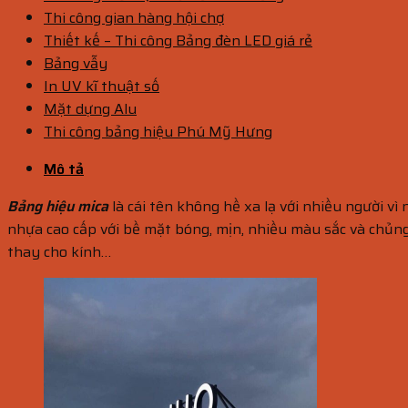
Thi công gian hàng hội chợ
Thiết kế – Thi công Bảng đèn LED giá rẻ
Bảng vẫy
In UV kĩ thuật số
Mặt dựng Alu
Thi công bảng hiệu Phú Mỹ Hưng
Mô tả
Bảng hiệu mica
là cái tên không hề xa lạ với nhiều người vì
nhựa cao cấp với bề mặt bóng, mịn, nhiều màu sắc và chủng
thay cho kính…