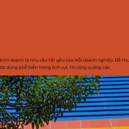
kinh doanh là nhu cầu tất yếu của mỗi doanh nghiệp. Để thu
ợc dùng phổ biến trong lĩnh vực thi công quảng cáo.