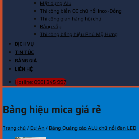
Mặt dựng Alu
Thi công biển QC chữ nổi inox-Đồng
Thi công gian hàng hội chợ
Bảng vẫy
Thi công bảng hiệu Phú Mỹ Hưng
DỊCH VỤ
TIN TỨC
BẢNG GIÁ
LIÊN HỆ
Hotline: 0961 345 997
Bảng hiệu mica giá rẻ
Trang chủ
/
Dự Án
/
Bảng Quảng cáo ALU chữ nổi đèn LED