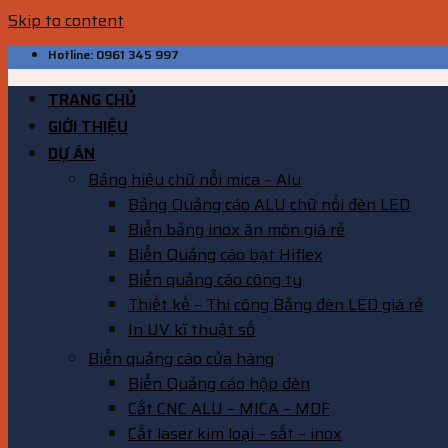
Skip to content
Hotline: 0961 345 997
TRANG CHỦ
GIỚI THIỆU
DỰ ÁN
Bảng hiệu chữ nổi mica – Alu
Bảng Quảng cáo ALU chữ nổi đèn LED
Biển bảng inox ăn mòn giá rẻ
Biển Quảng cáo bạt Hiflex
Biển quảng cáo công ty
Thiết kế – Thi công Bảng đèn LED giá rẻ
In UV kĩ thuật số
Biển quảng cáo cửa hàng
Biển Quảng cáo hộp đèn
Cắt CNC ALU – MICA – MDF
Cắt laser kim loại – sắt – inox