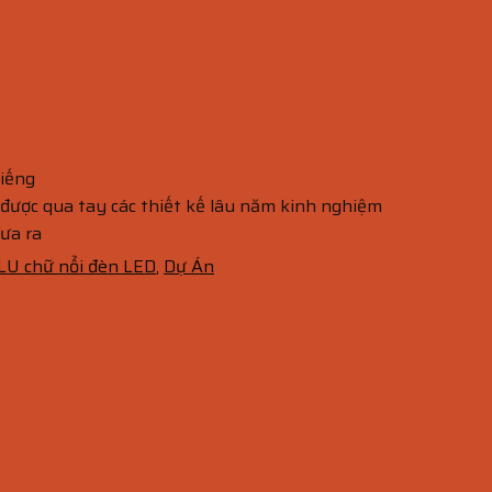
tiếng
n được qua tay các thiết kế lâu năm kinh nghiệm
ưa ra
LU chữ nổi đèn LED
,
Dự Án