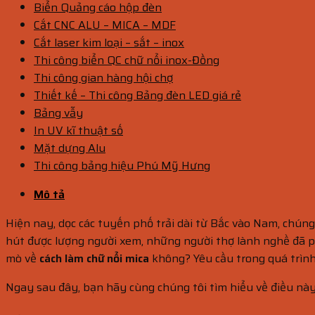
Biển Quảng cáo hộp đèn
Cắt CNC ALU – MICA – MDF
Cắt laser kim loại – sắt – inox
Thi công biển QC chữ nổi inox-Đồng
Thi công gian hàng hội chợ
Thiết kế – Thi công Bảng đèn LED giá rẻ
Bảng vẫy
In UV kĩ thuật số
Mặt dựng Alu
Thi công bảng hiệu Phú Mỹ Hưng
Mô tả
Hiện nay, dọc các tuyến phố trải dài từ Bắc vào Nam, chún
hút được lượng người xem, những người thợ lành nghề đã phả
mò về
cách làm chữ nổi mica
không? Yêu cầu trong quá trìn
Ngay sau đây, bạn hãy cùng chúng tôi tìm hiểu về điều này