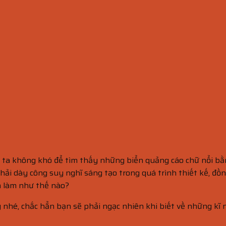
g ta không khó để tìm thấy những biển quảng cáo chữ nổi bằ
i dày công suy nghĩ sáng tạo trong quá trình thiết kế, đồng
h làm như thế nào?
 nhé, chắc hẳn bạn sẽ phải ngạc nhiên khi biết về những kĩ