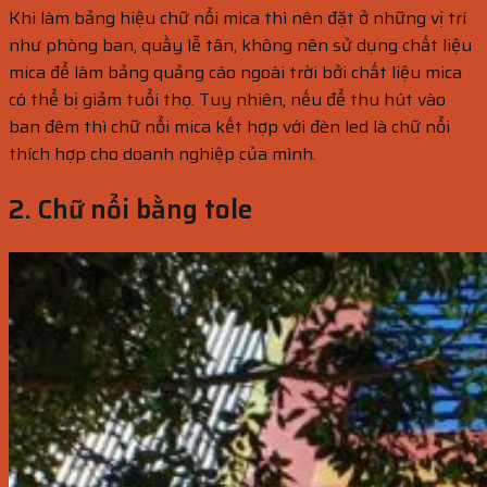
Khi làm bảng hiệu chữ nổi mica thì nên đặt ở những vị trí
như phòng ban, quầy lễ tân, không nên sử dụng chất liệu
mica để làm bảng quảng cáo ngoài trời bởi chất liệu mica
có thể bị giảm tuổi thọ. Tuy nhiên, nếu để thu hút vào
ban đêm thì chữ nổi mica kết hợp với đèn led là chữ nổi
thích hợp cho doanh nghiệp của mình.
2. Chữ nổi bằng tole