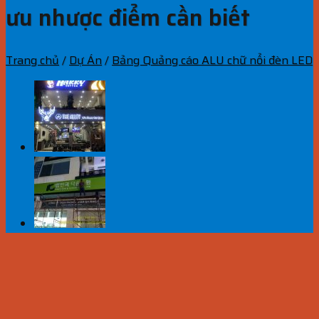
ưu nhược điểm cần biết
Trang chủ
/
Dự Án
/
Bảng Quảng cáo ALU chữ nổi đèn LED