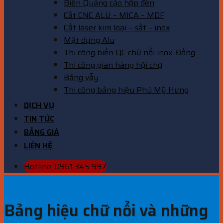
Biển Quảng cáo hộp đèn
Cắt CNC ALU – MICA – MDF
Cắt laser kim loại – sắt – inox
Mặt dựng Alu
Thi công biển QC chữ nổi inox-Đồng
Thi công gian hàng hội chợ
Bảng vẫy
Thi công bảng hiệu Phú Mỹ Hưng
DỊCH VỤ
TIN TỨC
BẢNG GIÁ
LIÊN HỆ
Hotline: 0961 345 997
Bảng hiệu chữ nổi và những