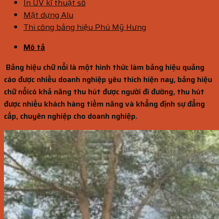
In UV kĩ thuật số
Mặt dựng Alu
Thi công bảng hiệu Phú Mỹ Hưng
Mô tả
Bảng hiệu chữ nổi là một hình thức làm bảng hiệu quảng
cáo được nhiều doanh nghiệp yêu thích hiện nay, bảng hiệu
chữ nổicó khả năng thu hút được người đi đường, thu hút
được nhiều khách hàng tiềm năng và khẳng định sự đẳng
cấp, chuyên nghiệp cho doanh nghiệp.