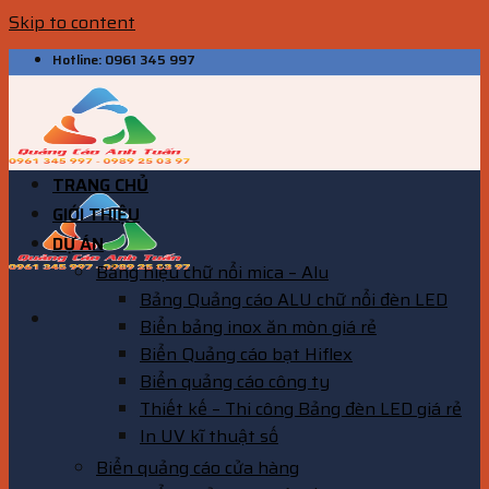
Skip to content
Hotline: 0961 345 997
TRANG CHỦ
GIỚI THIỆU
DỰ ÁN
Bảng hiệu chữ nổi mica – Alu
Bảng Quảng cáo ALU chữ nổi đèn LED
Biển bảng inox ăn mòn giá rẻ
Biển Quảng cáo bạt Hiflex
Biển quảng cáo công ty
Thiết kế – Thi công Bảng đèn LED giá rẻ
In UV kĩ thuật số
Biển quảng cáo cửa hàng