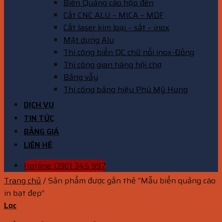
Biển Quảng cáo hộp đèn
Cắt CNC ALU – MICA – MDF
Cắt laser kim loại – sắt – inox
Mặt dựng Alu
Thi công biển QC chữ nổi inox-Đồng
Thi công gian hàng hội chợ
Bảng vẫy
Thi công bảng hiệu Phú Mỹ Hưng
DỊCH VỤ
TIN TỨC
BẢNG GIÁ
LIÊN HỆ
Hotline: 0961 345 997
Trang chủ
/
Sản phẩm được gắn thẻ “Mẫu biển quảng cáo
in bạt đẹp”
Lọc