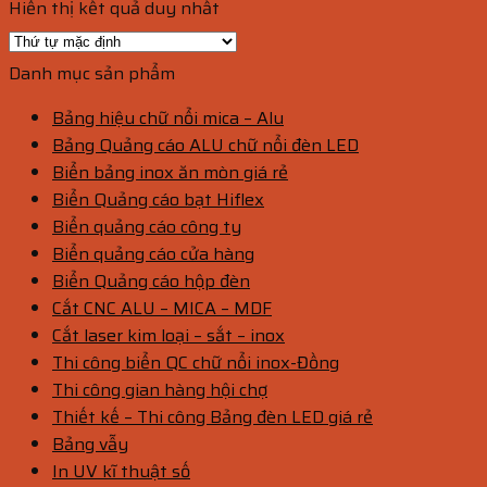
Hiển thị kết quả duy nhất
Danh mục sản phẩm
Bảng hiệu chữ nổi mica – Alu
Bảng Quảng cáo ALU chữ nổi đèn LED
Biển bảng inox ăn mòn giá rẻ
Biển Quảng cáo bạt Hiflex
Biển quảng cáo công ty
Biển quảng cáo cửa hàng
Biển Quảng cáo hộp đèn
Cắt CNC ALU – MICA – MDF
Cắt laser kim loại – sắt – inox
Thi công biển QC chữ nổi inox-Đồng
Thi công gian hàng hội chợ
Thiết kế – Thi công Bảng đèn LED giá rẻ
Bảng vẫy
In UV kĩ thuật số