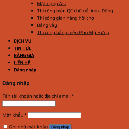
Mặt dựng Alu
Thi công biển QC chữ nổi inox-Đồng
Thi công gian hàng hội chợ
Bảng vẫy
Thi công bảng hiệu Phú Mỹ Hưng
DỊCH VỤ
TIN TỨC
BẢNG GIÁ
LIÊN HỆ
Đăng nhập
Đăng nhập
Tên tài khoản hoặc địa chỉ email
*
Mật khẩu
*
Ghi nhớ mật khẩu
Đăng nhập