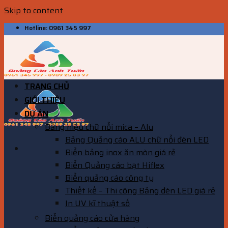
Skip to content
Hotline: 0961 345 997
TRANG CHỦ
GIỚI THIỆU
DỰ ÁN
Bảng hiệu chữ nổi mica – Alu
Bảng Quảng cáo ALU chữ nổi đèn LED
Biển bảng inox ăn mòn giá rẻ
Biển Quảng cáo bạt Hiflex
Biển quảng cáo công ty
Thiết kế – Thi công Bảng đèn LED giá rẻ
In UV kĩ thuật số
Biển quảng cáo cửa hàng