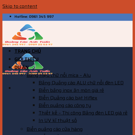
Skip to content
Hotline: 0961 345 997
TRANG CHỦ
GIỚI THIỆU
DỰ ÁN
Bảng hiệu chữ nổi mica – Alu
Bảng Quảng cáo ALU chữ nổi đèn LED
Biển bảng inox ăn mòn giá rẻ
Biển Quảng cáo bạt Hiflex
Biển quảng cáo công ty
Thiết kế – Thi công Bảng đèn LED giá rẻ
In UV kĩ thuật số
Biển quảng cáo cửa hàng