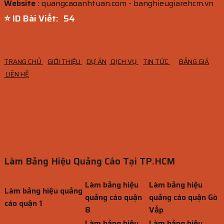
Website :
quangcaoanhtuan.com - banghieugiarehcm.vn
⭐ ID Bài Viết:
53
TRANG CHỦ
GIỚI THIỆU
DỰ ÁN
DỊCH VỤ
TIN TỨC
BẢNG GIÁ
LIÊN HỆ
Làm Bảng Hiệu Quảng Cáo Tại TP.HCM
Làm bảng hiệu
Làm bảng hiệu
Làm bảng hiệu quảng
quảng cáo quận
quảng cáo quận Gò
cáo quận 1
8
Vấp
Làm bảng hiệu
Làm bảng hiệu