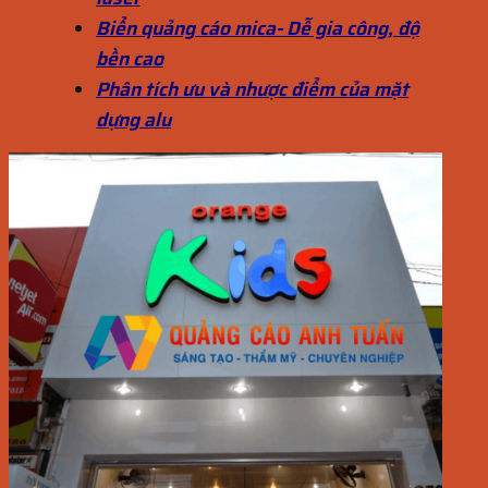
Biển quảng cáo mica- Dễ gia công, độ
bền cao
Phân tích ưu và nhược điểm của mặt
dựng alu