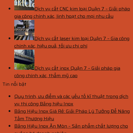
Dịch vụ cắt CNC kim loại Quận 7 – Giải pháp
gia công chính xác, linh hoạt cho mọi nhu cầu
Dịch vụ cắt laser kim loại Quận 7 – Gia công
chính xác, hiệu quả, tối ưu chi phí
Dịch vụ cắt inox Quận 7 – Giải pháp gia
công chính xác, thẩm mỹ cao
Tin nổi bật
Quy trình, ưu điểm và các yếu tố kĩ thuật trong dịch
vụ thi công Bảng hiệu Inox
Bảng Hiệu Inox Giá Rẻ: Giải Pháp Lý Tưởng Để Nâng
Tầm Thương Hiệu
Bảng Hiệu Inox Ăn Mòn – Sản phẩm chất lượng cho