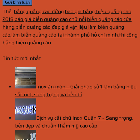
Thẻ:
bảng quảng cáo đứng
,
báo giá bảng hiệu quảng cáo
2018
,
báo giá biển quảng cáo chữ nổi
,
biển quảng cáo cửa
hàng
,
biển quảng cáo đẹp
,
giá vật liệu làm biển quảng
cáo
,
làm biển quảng cáo tại thành phố hồ chí minh
,
thi công
bảng hiệu quảng cáo
Tin tức mới nhất
Inox ăn mòn – Giải pháp số 1 làm bảng hiệu
sắc nét, sang trọng và bền bỉ
Dịch vụ cắt chữ inox Quận 7 – Sang trọng,
bền đẹp và chuẩn thẩm mỹ cao cấp