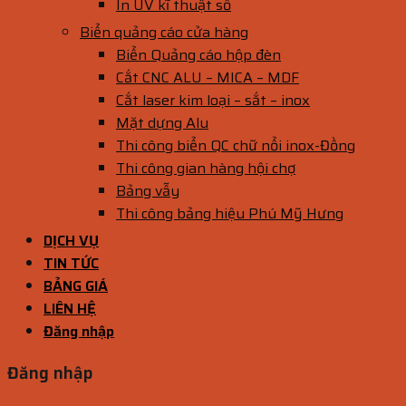
In UV kĩ thuật số
Biển quảng cáo cửa hàng
Biển Quảng cáo hộp đèn
Cắt CNC ALU – MICA – MDF
Cắt laser kim loại – sắt – inox
Mặt dựng Alu
Thi công biển QC chữ nổi inox-Đồng
Thi công gian hàng hội chợ
Bảng vẫy
Thi công bảng hiệu Phú Mỹ Hưng
DỊCH VỤ
TIN TỨC
BẢNG GIÁ
LIÊN HỆ
Đăng nhập
Đăng nhập