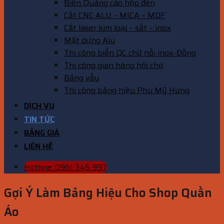
Biển Quảng cáo hộp đèn
Cắt CNC ALU – MICA – MDF
Cắt laser kim loại – sắt – inox
Mặt dựng Alu
Thi công biển QC chữ nổi inox-Đồng
Thi công gian hàng hội chợ
Bảng vẫy
Thi công bảng hiệu Phú Mỹ Hưng
DỊCH VỤ
TIN TỨC
BẢNG GIÁ
LIÊN HỆ
Hotline: 0961 345 997
Gợi Ý Làm Bảng Hiệu Cho Shop Quần
Áo