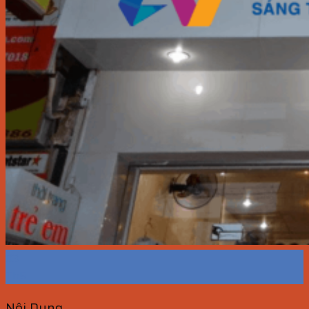
03
Th5
Nội Dung