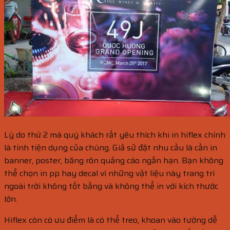
Lý do thứ 2 mà quý khách rất yêu thích khi in hiflex chính
là tính tiện dụng của chúng. Giả sử đặt nhu cầu là cần in
banner, poster, băng rôn quảng cáo ngắn hạn. Bạn không
thể chọn in pp hay decal vì những vật liệu này trang trí
ngoài trời không tốt bằng và không thể in với kích thước
lớn.
Hiflex còn có ưu điểm là có thể treo, khoan vào tường dễ