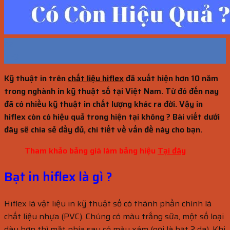
22
Th3
Kỹ thuật in trên
chất liệu hiflex
đã xuất hiện hơn 10 năm
trong nghành in kỹ thuật số tại Việt Nam. Từ đó đến nay
đã có nhiều kỹ thuật in chất lượng khác ra đời. Vậy in
hiflex còn có hiệu quả trong hiện tại không ? Bài viết dưới
đây sẽ chia sẻ đầy đủ, chi tiết về vấn đề này cho bạn.
Tham khảo bảng giá làm bảng hiệu
Tại đây
Bạt in hiflex là gì ?
Hiflex là vật liệu in kỹ thuật số có thành phần chính là
chất liệu nhựa (PVC). Chúng có màu trắng sữa, một số loại
dày hơn thì mặt phía sau có màu xám (gọi là bạt 2 da). Khi