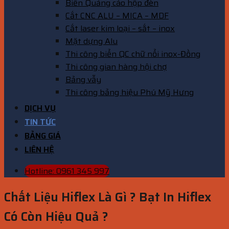
Biển Quảng cáo hộp đèn
Cắt CNC ALU – MICA – MDF
Cắt laser kim loại – sắt – inox
Mặt dựng Alu
Thi công biển QC chữ nổi inox-Đồng
Thi công gian hàng hội chợ
Bảng vẫy
Thi công bảng hiệu Phú Mỹ Hưng
DỊCH VỤ
TIN TỨC
BẢNG GIÁ
LIÊN HỆ
Hotline: 0961 345 997
Chất Liệu Hiflex Là Gì ? Bạt In Hiflex
Có Còn Hiệu Quả ?