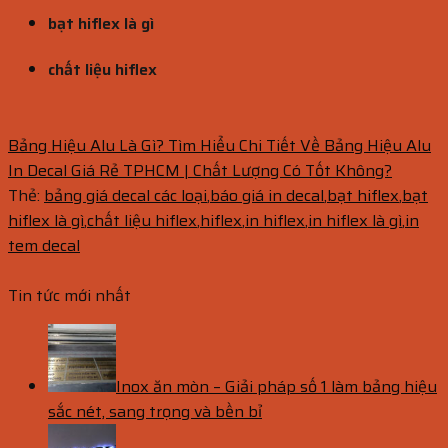
bạt hiflex là gì
chất liệu hiflex
Bảng Hiệu Alu Là Gì? Tìm Hiểu Chi Tiết Về Bảng Hiệu Alu
In Decal Giá Rẻ TPHCM | Chất Lượng Có Tốt Không?
Thẻ:
bảng giá decal các loại
,
báo giá in decal
,
bạt hiflex
,
bạt
hiflex là gì
,
chất liệu hiflex
,
hiflex
,
in hiflex
,
in hiflex là gì
,
in
tem decal
Tin tức mới nhất
Inox ăn mòn – Giải pháp số 1 làm bảng hiệu
sắc nét, sang trọng và bền bỉ