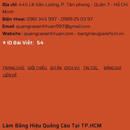
Địa chỉ:
445 Lê Văn Lương, P. Tân phong - Quận 7 - Hồ Chí
Minh
Điện thoại:
0961 345 997 - 0989 25 03 97
Email:
quangcaoanhtuan997@gmail.com
Website :
quangcaoanhtuan.com - banghieugiarehcm.vn
⭐ ID Bài Viết:
53
TRANG CHỦ
GIỚI THIỆU
DỰ ÁN
DỊCH VỤ
TIN TỨC
BẢNG GIÁ
LIÊN HỆ
Làm Bảng Hiệu Quảng Cáo Tại TP.HCM