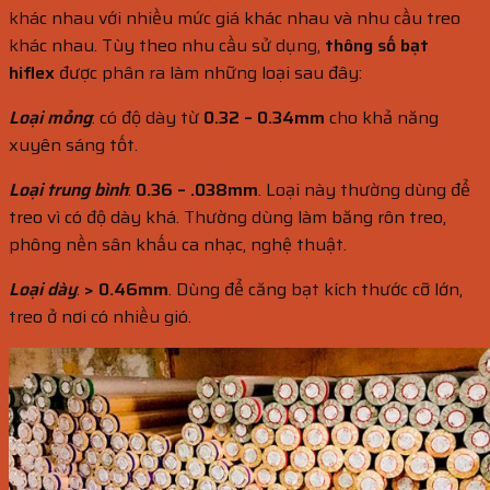
khác nhau với nhiều mức giá khác nhau và nhu cầu treo
khác nhau. Tùy theo nhu cầu sử dụng,
thông số bạt
hiflex
được phân ra làm những loại sau đây:
Loại mỏng
: có độ dày từ
0.32 – 0.34mm
cho khả năng
xuyên sáng tốt.
Loại trung bình
:
0.36 – .038mm
. Loại này thường dùng để
treo vì có độ dày khá. Thường dùng làm băng rôn treo,
phông nền sân khấu ca nhạc, nghệ thuật.
Loại dày
:
> 0.46mm
. Dùng để căng bạt kích thước cỡ lớn,
treo ở nơi có nhiều gió.