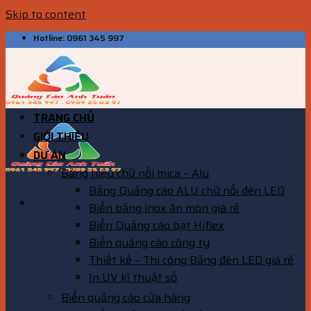
Skip to content
Hotline: 0961 345 997
TRANG CHỦ
GIỚI THIỆU
DỰ ÁN
Bảng hiệu chữ nổi mica – Alu
Bảng Quảng cáo ALU chữ nổi đèn LED
Biển bảng inox ăn mòn giá rẻ
Biển Quảng cáo bạt Hiflex
Biển quảng cáo công ty
Thiết kế – Thi công Bảng đèn LED giá rẻ
In UV kĩ thuật số
Biển quảng cáo cửa hàng