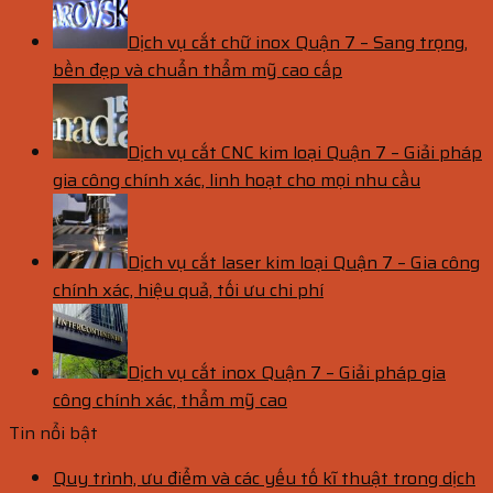
Dịch vụ cắt chữ inox Quận 7 – Sang trọng,
bền đẹp và chuẩn thẩm mỹ cao cấp
Dịch vụ cắt CNC kim loại Quận 7 – Giải pháp
gia công chính xác, linh hoạt cho mọi nhu cầu
Dịch vụ cắt laser kim loại Quận 7 – Gia công
chính xác, hiệu quả, tối ưu chi phí
Dịch vụ cắt inox Quận 7 – Giải pháp gia
công chính xác, thẩm mỹ cao
Tin nổi bật
Quy trình, ưu điểm và các yếu tố kĩ thuật trong dịch