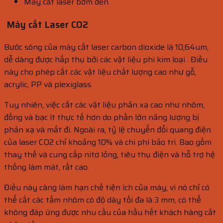
Máy cắt laser bơm đèn
Máy cắt Laser CO2
Bước sóng của máy cắt laser carbon dioxide là 10,64um,
dễ dàng được hấp thụ bởi các vật liệu phi kim loại . Điều
này cho phép cắt các vật liệu chất lượng cao như gỗ,
acrylic, PP và plexiglass.
Tuy nhiên, việc cắt các vật liệu phản xạ cao như nhôm,
đồng và bạc ít thực tế hơn do phần lớn năng lượng bị
phản xạ và mất đi. Ngoài ra, tỷ lệ chuyển đổi quang điện
của laser CO2 chỉ khoảng 10% và chi phí bảo trì. Bao gồm
thay thế và cung cấp nitơ lỏng, tiêu thụ điện và hỗ trợ hệ
thống làm mát, rất cao.
Điều này càng làm hạn chế tiện ích của máy, vì nó chỉ có
thể cắt các tấm nhôm có độ dày tối đa là 3 mm, có thể
không đáp ứng được nhu cầu của hầu hết khách hàng cắt