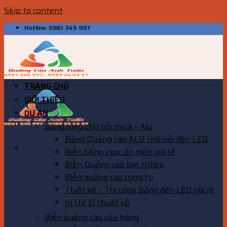
Skip to content
Hotline: 0961 345 997
TRANG CHỦ
GIỚI THIỆU
DỰ ÁN
Bảng hiệu chữ nổi mica – Alu
Bảng Quảng cáo ALU chữ nổi đèn LED
Biển bảng inox ăn mòn giá rẻ
Biển Quảng cáo bạt Hiflex
Biển quảng cáo công ty
Thiết kế – Thi công Bảng đèn LED giá rẻ
In UV kĩ thuật số
Biển quảng cáo cửa hàng