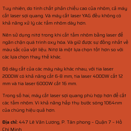
Tuy nhiên, do tính chất phản chiếu cao của nhôm, cả máy
cắt laser sợi quang. Và máy cắt laser YAG đều không có
khả năng xử lý các tấm nhôm dày hơn.
Nên sử dụng nitơ trong khi cắt tấm nhôm bằng laser để
ngăn chặn quá trình oxy hóa. Và giữ được sự đồng nhất về
màu sắc của vật liệu. Nitơ là một lựa chọn tốt hơn so với
các lựa chọn thay thế khác.
Độ dày cắt của các máy này khác nhau, với tia laser
2000W có khả năng cắt 6-8 mm, tia laser 4000W cắt 12
mm và tia laser 6000W cắt 16 mm.
Trong số hai, máy cắt laser sợi quang phù hợp hơn để cắt
các tấm nhôm. Vì khả năng hấp thụ bước sóng 1064nm
của chúng hiệu quả hơn.
Địa chỉ:
447 Lê Văn Lương, P. Tân phong – Quận 7 – Hồ
Chí Minh