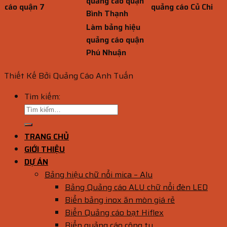
quảng cáo quận
cáo quận 7
quảng cáo Củ Chi
Bình Thạnh
Làm bảng hiệu
quảng cáo quận
Phú Nhuận
Thiết Kế Bởi Quảng Cáo Anh Tuấn
Tìm kiếm:
TRANG CHỦ
GIỚI THIỆU
DỰ ÁN
Bảng hiệu chữ nổi mica – Alu
Bảng Quảng cáo ALU chữ nổi đèn LED
Biển bảng inox ăn mòn giá rẻ
Biển Quảng cáo bạt Hiflex
Biển quảng cáo công ty