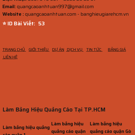
Email:
quangcaoanhtuan997@gmail.com
Website :
quangcaoanhtuan.com - banghieugiarehcm.vn
⭐ ID Bài Viết:
52
TRANG CHỦ
GIỚI THIỆU
DỰ ÁN
DỊCH VỤ
TIN TỨC
BẢNG GIÁ
LIÊN HỆ
Làm Bảng Hiệu Quảng Cáo Tại TP.HCM
Làm bảng hiệu
Làm bảng hiệu
Làm bảng hiệu quảng
quảng cáo quận
quảng cáo quận Gò
cáo quận 1