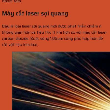
nhôm tấm.
Máy cắt laser sợi quang
Đây là loại laser sợi quang mới được phát triển chiếm ít
không gian hơn và tiêu thụ ít khí hơn so với máy cắt laser
carbon dioxide. Bước sóng 1,06um cũng phù hợp hơn để
cắt vật liệu kim loại.