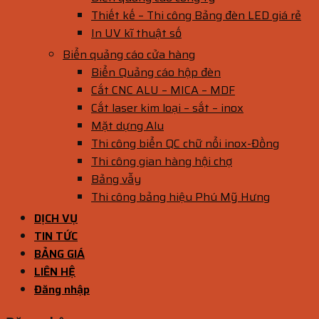
Thiết kế – Thi công Bảng đèn LED giá rẻ
In UV kĩ thuật số
Biển quảng cáo cửa hàng
Biển Quảng cáo hộp đèn
Cắt CNC ALU – MICA – MDF
Cắt laser kim loại – sắt – inox
Mặt dựng Alu
Thi công biển QC chữ nổi inox-Đồng
Thi công gian hàng hội chợ
Bảng vẫy
Thi công bảng hiệu Phú Mỹ Hưng
DỊCH VỤ
TIN TỨC
BẢNG GIÁ
LIÊN HỆ
Đăng nhập