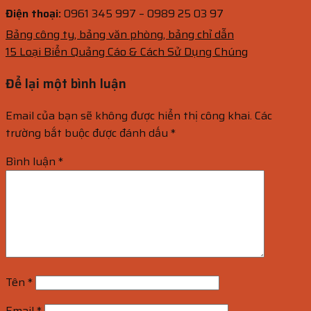
Điện thoại:
0961 345 997 – 0989 25 03 97
Bảng công ty, bảng văn phòng, bảng chỉ dẫn
15 Loại Biển Quảng Cáo & Cách Sử Dụng Chúng
Để lại một bình luận
Email của bạn sẽ không được hiển thị công khai.
Các
trường bắt buộc được đánh dấu
*
Bình luận
*
Tên
*
Email
*