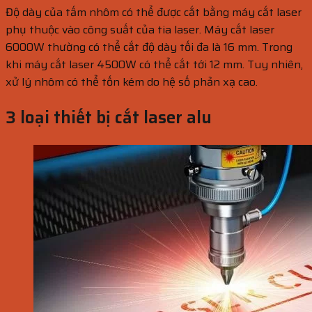
Độ dày của tấm nhôm có thể được cắt bằng máy cắt laser
phụ thuộc vào công suất của tia laser. Máy cắt laser
6000W thường có thể cắt độ dày tối đa là 16 mm. Trong
khi máy cắt laser 4500W có thể cắt tới 12 mm. Tuy nhiên,
xử lý nhôm có thể tốn kém do hệ số phản xạ cao.
3 loại
thiết bị cắt laser alu