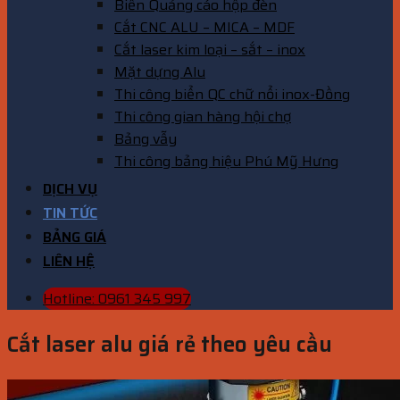
Biển Quảng cáo hộp đèn
Cắt CNC ALU – MICA – MDF
Cắt laser kim loại – sắt – inox
Mặt dựng Alu
Thi công biển QC chữ nổi inox-Đồng
Thi công gian hàng hội chợ
Bảng vẫy
Thi công bảng hiệu Phú Mỹ Hưng
DỊCH VỤ
TIN TỨC
BẢNG GIÁ
LIÊN HỆ
Hotline: 0961 345 997
Cắt laser alu giá rẻ theo yêu cầu